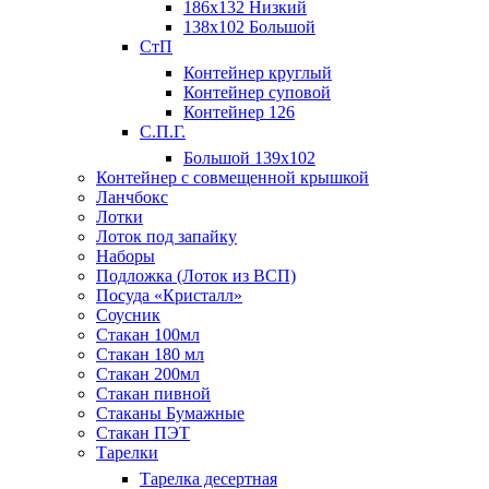
186х132 Низкий
138х102 Большой
СтП
Контейнер круглый
Контейнер суповой
Контейнер 126
С.П.Г.
Большой 139х102
Контейнер с совмещенной крышкой
Ланчбокс
Лотки
Лоток под запайку
Наборы
Подложка (Лоток из ВСП)
Посуда «Кристалл»
Соусник
Стакан 100мл
Стакан 180 мл
Стакан 200мл
Стакан пивной
Стаканы Бумажные
Стакан ПЭТ
Тарелки
Тарелка десертная