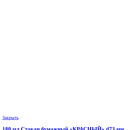
Закрыть
180 мл Стакан бумажный «КРАСНЫЙ» d73 мм