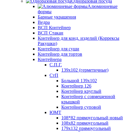
Одноразовая посуда
Алюминиевые
формы
Барные украшения
Ведра
ВСП Контейнер
ВСП Стакан
Контейнер для конд. изделий (Коррексы
Ракушки)
Контейнер для суши
Контейнер для тортов
Контейнера
С.П.Г.
139х102 (герметичные)
СтП
Большой 139х102
Контейнер 126
Контейнер круглый
Контейнер с совмещенной
крышкой
Контейнер суповой
ЮМТ
108*82 прямоугольный новый
108х82 прямоугольный
179х132 прямоугольный