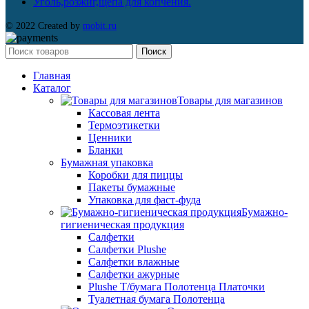
Уголь,розжиг,щепа для копчения.
© 2022 Created by
mobit.ru
Поиск
Главная
Каталог
Товары для магазинов
Кассовая лента
Термоэтикетки
Ценники
Бланки
Бумажная упаковка
Коробки для пиццы
Пакеты бумажные
Упаковка для фаст-фуда
Бумажно-
гигиеническая продукция
Салфетки
Салфетки Plushe
Салфетки влажные
Салфетки ажурные
Plushe Т/бумага Полотенца Платочки
Туалетная бумага Полотенца