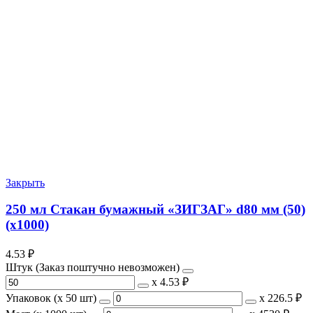
Закрыть
250 мл Стакан бумажный «ЗИГЗАГ» d80 мм (50)
(х1000)
4.53
₽
Штук (Заказ поштучно невозможен)
х
4.53 ₽
Упаковок (x 50 шт)
х
226.5 ₽