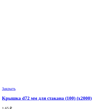
Закрыть
Kрышка d72 мм для стакана (100) (х2000)
1.65
₽