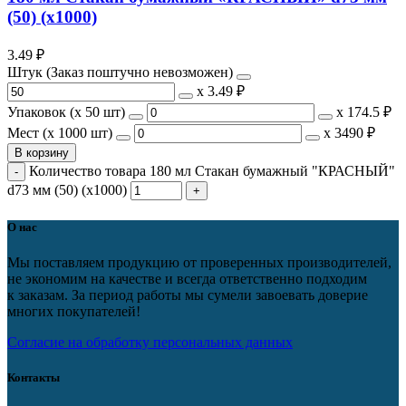
(50) (х1000)
3.49
₽
Штук (Заказ поштучно невозможен)
х
3.49 ₽
Упаковок (x 50 шт)
х
174.5 ₽
Мест (x 1000 шт)
х
3490 ₽
В корзину
Количество товара 180 мл Стакан бумажный "КРАСНЫЙ"
d73 мм (50) (х1000)
О нас
Мы поставляем продукцию от проверенных производителей,
не экономим на качестве и всегда ответственно подходим
к заказам. За период работы мы сумели завоевать доверие
многих покупателей!
Согласие на обработку персональных данных
Контакты