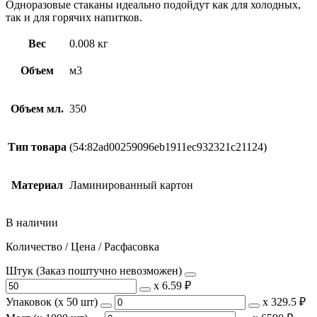
Одноразовые стаканы идеально подойдут как для холодных,
так и для горячих напитков.
Вес
0.008 кг
Объем
м3
Объем мл.
350
Тип товара
(54:82ad00259096eb1911ec932321c21124)
Материал
Ламинированный картон
В наличии
Количество / Цена / Расфасовка
Штук (Заказ поштучно невозможен)
х
6.59 ₽
Упаковок (x 50 шт)
х
329.5 ₽