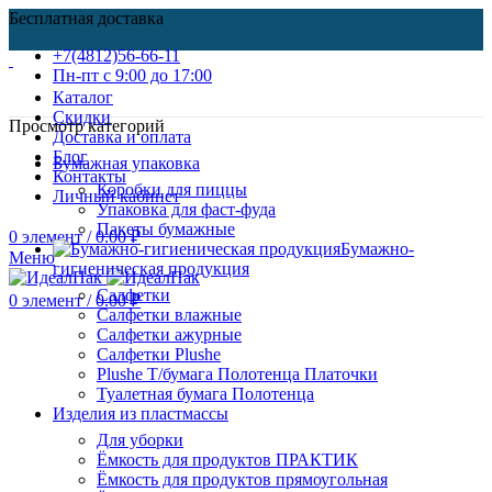
Бесплатная доставка
+7(4812)56-66-11
Пн-пт c 9:00 до 17:00
Каталог
Скидки
Просмотр категорий
Доставка и оплата
Блог
Бумажная упаковка
Контакты
Коробки для пиццы
Личный кабинет
Упаковка для фаст-фуда
Пакеты бумажные
0
элемент
/
0.00
₽
Бумажно-
Меню
гигиеническая продукция
Салфетки
0
элемент
/
0.00
₽
Салфетки влажные
Салфетки ажурные
Салфетки Plushe
Plushe Т/бумага Полотенца Платочки
Туалетная бумага Полотенца
Изделия из пластмассы
Для уборки
Ёмкость для продуктов ПРАКТИК
Ёмкость для продуктов прямоугольная