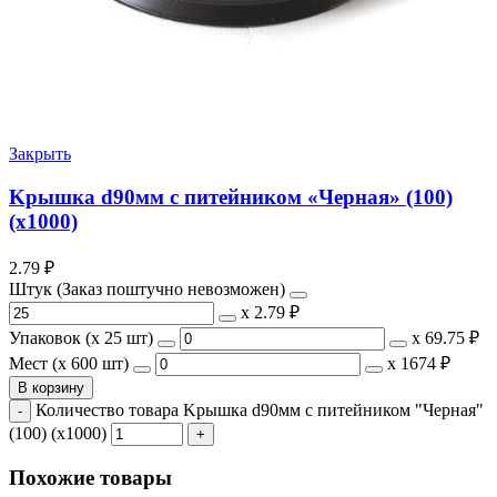
Закрыть
Kрышка d90мм с питейником «Черная» (100)
(х1000)
2.79
₽
Штук (Заказ поштучно невозможен)
х
2.79 ₽
Упаковок (x 25 шт)
х
69.75 ₽
Мест (x 600 шт)
х
1674 ₽
В корзину
Количество товара Kрышка d90мм с питейником "Черная"
(100) (х1000)
Похожие товары