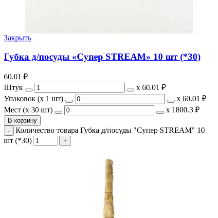
Закрыть
Губка д/посуды «Супер STREAM» 10 шт (*30)
60.01
₽
Штук
х
60.01 ₽
Упаковок (x 1 шт)
х
60.01 ₽
Мест (x 30 шт)
х
1800.3 ₽
В корзину
Количество товара Губка д/посуды "Супер STREAM" 10
шт (*30)