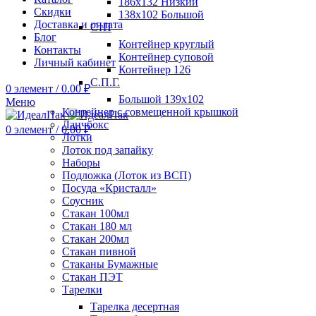
186х132 Низкий
Скидки
138х102 Большой
Доставка и оплата
СтП
Блог
Контейнер круглый
Контакты
Контейнер суповой
Личный кабинет
Контейнер 126
С.П.Г.
0
элемент
/
0.00
₽
Большой 139х102
Меню
Контейнер с совмещенной крышкой
Ланчбокс
0
элемент
/
0.00
₽
Лотки
Лоток под запайку
Наборы
Подложка (Лоток из ВСП)
Посуда «Кристалл»
Соусник
Стакан 100мл
Стакан 180 мл
Стакан 200мл
Стакан пивной
Стаканы Бумажные
Стакан ПЭТ
Тарелки
Тарелка десертная