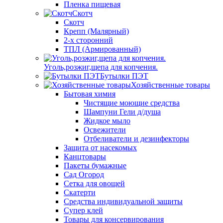
Пленка пищевая
Скотч
Скотч
Крепп (Малярный)
2-х сторонний
ТПЛ (Армированный)
Уголь,розжиг,щепа для копчения.
Бутылки ПЭТ
Хозяйственные товары
Бытовая химия
Чистящие моющие средства
Шампуни Гели д/душа
Жидкое мыло
Освежители
Отбеливатели и дезинфекторы
Защита от насекомых
Канцтовары
Пакеты бумажные
Сад Огород
Сетка для овощей
Скатерти
Средства индивидуальной защиты
Супер клей
Товары для консервирования