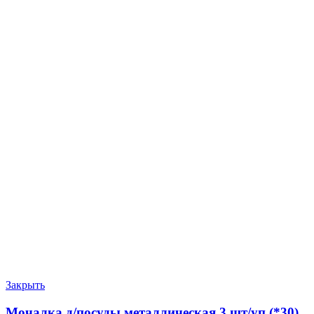
Закрыть
Мочалка д/посуды металлическая 3 шт/уп (*30)