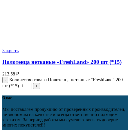
Закрыть
Полотенца нетканые «FreshLand» 200 шт (*15)
213.58
₽
Количество товара Полотенца нетканые "FreshLand" 200
шт (*15)
О нас
Мы поставляем продукцию от проверенных производителей,
не экономим на качестве и всегда ответственно подходим
к заказам. За период работы мы сумели завоевать доверие
многих покупателей!