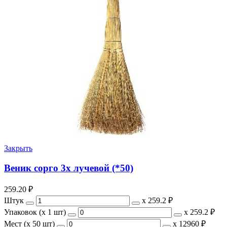
Закрыть
Веник сорго 3х лучевой (*50)
259.20
₽
Штук
х
259.2 ₽
Упаковок (x 1 шт)
х
259.2 ₽
Мест (x 50 шт)
х
12960 ₽