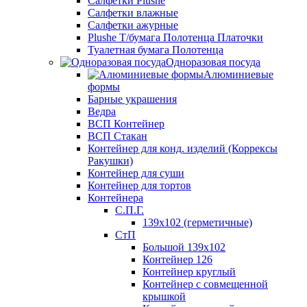
Салфетки Plushe
Салфетки влажные
Салфетки ажурные
Plushe Т/бумага Полотенца Платочки
Туалетная бумага Полотенца
Одноразовая посуда
Алюминиевые
формы
Барные украшения
Ведра
ВСП Контейнер
ВСП Стакан
Контейнер для конд. изделий (Коррексы
Ракушки)
Контейнер для суши
Контейнер для тортов
Контейнера
С.П.Г.
139х102 (герметичные)
СтП
Большой 139х102
Контейнер 126
Контейнер круглый
Контейнер с совмещенной
крышкой