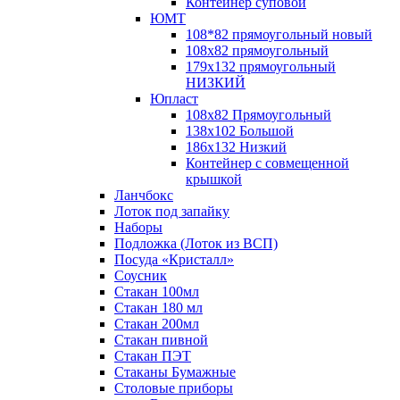
Контейнер суповой
ЮМТ
108*82 прямоугольный новый
108х82 прямоугольный
179х132 прямоугольный
НИЗКИЙ
Юпласт
108х82 Прямоугольный
138х102 Большой
186х132 Низкий
Контейнер с совмещенной
крышкой
Ланчбокс
Лоток под запайку
Наборы
Подложка (Лоток из ВСП)
Посуда «Кристалл»
Соусник
Стакан 100мл
Стакан 180 мл
Стакан 200мл
Стакан пивной
Стакан ПЭТ
Стаканы Бумажные
Столовые приборы