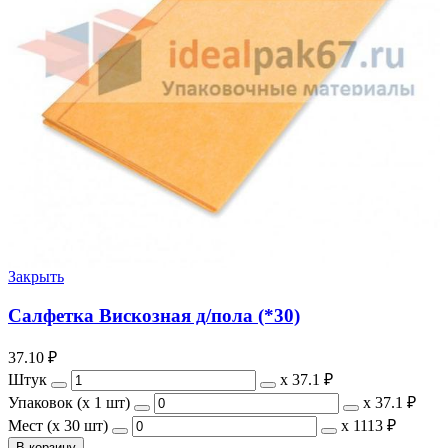
Закрыть
Салфетка Вискозная д/пола (*30)
37.10
₽
Штук
х
37.1 ₽
Упаковок (x 1 шт)
х
37.1 ₽
Мест (x 30 шт)
х
1113 ₽
В корзину