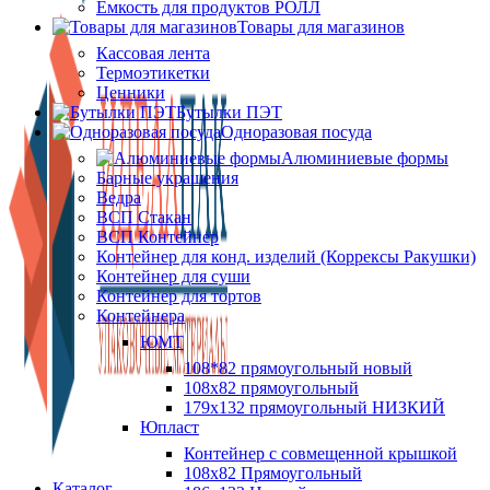
Ёмкость для продуктов РОЛЛ
Товары для магазинов
Кассовая лента
Термоэтикетки
Ценники
Бутылки ПЭТ
Одноразовая посуда
Алюминиевые формы
Барные украшения
Ведра
ВСП Стакан
ВСП Контейнер
Контейнер для конд. изделий (Коррексы Ракушки)
Контейнер для суши
Контейнер для тортов
Контейнера
ЮМТ
108*82 прямоугольный новый
108х82 прямоугольный
179х132 прямоугольный НИЗКИЙ
Юпласт
Контейнер с совмещенной крышкой
108х82 Прямоугольный
Каталог