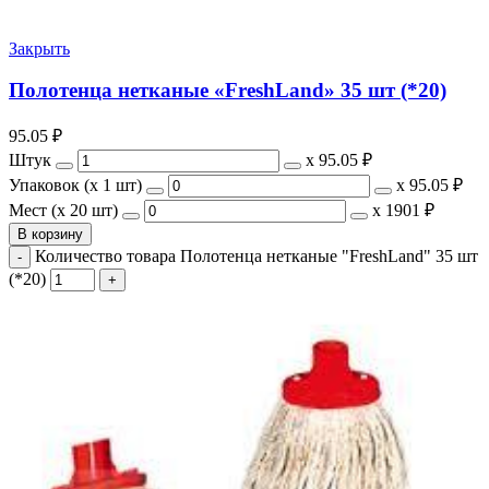
Закрыть
Полотенца нетканые «FreshLand» 35 шт (*20)
95.05
₽
Штук
х
95.05 ₽
Упаковок (x 1 шт)
х
95.05 ₽
Мест (x 20 шт)
х
1901 ₽
В корзину
Количество товара Полотенца нетканые "FreshLand" 35 шт
(*20)