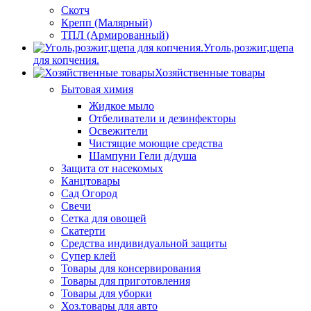
Скотч
Крепп (Малярный)
ТПЛ (Армированный)
Уголь,розжиг,щепа
для копчения.
Хозяйственные товары
Бытовая химия
Жидкое мыло
Отбеливатели и дезинфекторы
Освежители
Чистящие моющие средства
Шампуни Гели д/душа
Защита от насекомых
Канцтовары
Сад Огород
Свечи
Сетка для овощей
Скатерти
Средства индивидуальной защиты
Супер клей
Товары для консервирования
Товары для приготовления
Товары для уборки
Хоз.товары для авто