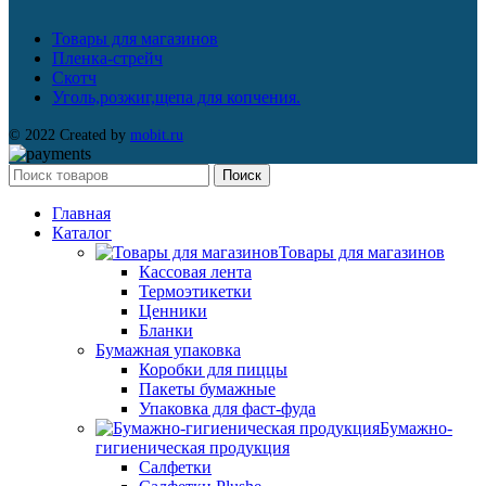
Товары для магазинов
Пленка-стрейч
Скотч
Уголь,розжиг,щепа для копчения.
© 2022 Created by
mobit.ru
Поиск
Главная
Каталог
Товары для магазинов
Кассовая лента
Термоэтикетки
Ценники
Бланки
Бумажная упаковка
Коробки для пиццы
Пакеты бумажные
Упаковка для фаст-фуда
Бумажно-
гигиеническая продукция
Салфетки