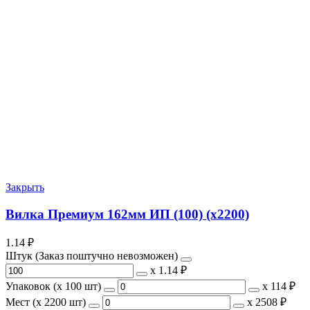
Закрыть
Вилка Премиум 162мм ИП (100) (х2200)
1.14
₽
Штук (Заказ поштучно невозможен)
х
1.14 ₽
Упаковок (x 100 шт)
х
114 ₽
Мест (x 2200 шт)
х
2508 ₽