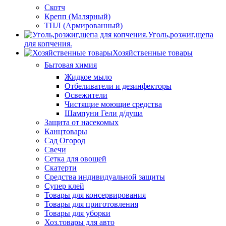
Скотч
Крепп (Малярный)
ТПЛ (Армированный)
Уголь,розжиг,щепа
для копчения.
Хозяйственные товары
Бытовая химия
Жидкое мыло
Отбеливатели и дезинфекторы
Освежители
Чистящие моющие средства
Шампуни Гели д/душа
Защита от насекомых
Канцтовары
Сад Огород
Свечи
Сетка для овощей
Скатерти
Средства индивидуальной защиты
Супер клей
Товары для консервирования
Товары для приготовления
Товары для уборки
Хоз.товары для авто