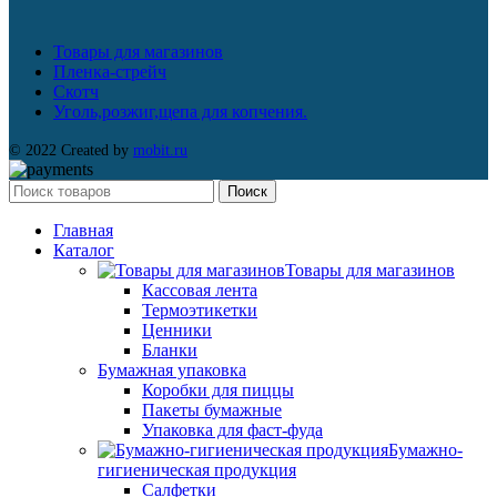
Товары для магазинов
Пленка-стрейч
Скотч
Уголь,розжиг,щепа для копчения.
© 2022 Created by
mobit.ru
Поиск
Главная
Каталог
Товары для магазинов
Кассовая лента
Термоэтикетки
Ценники
Бланки
Бумажная упаковка
Коробки для пиццы
Пакеты бумажные
Упаковка для фаст-фуда
Бумажно-
гигиеническая продукция
Салфетки