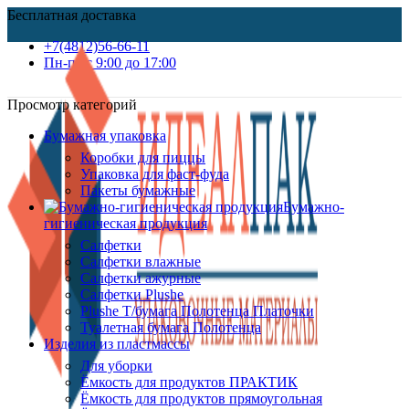
Бесплатная доставка
+7(4812)56-66-11
Пн-пт c 9:00 до 17:00
Просмотр категорий
Бумажная упаковка
Коробки для пиццы
Упаковка для фаст-фуда
Пакеты бумажные
Бумажно-
гигиеническая продукция
Салфетки
Салфетки влажные
Салфетки ажурные
Салфетки Plushe
Plushe Т/бумага Полотенца Платочки
Туалетная бумага Полотенца
Изделия из пластмассы
Для уборки
Ёмкость для продуктов ПРАКТИК
Ёмкость для продуктов прямоугольная