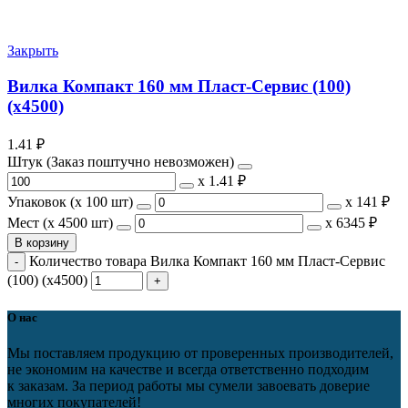
Закрыть
Вилка Компакт 160 мм Пласт-Сервис (100)
(х4500)
1.41
₽
Штук (Заказ поштучно невозможен)
х
1.41 ₽
Упаковок (x 100 шт)
х
141 ₽
Мест (x 4500 шт)
х
6345 ₽
В корзину
Количество товара Вилка Компакт 160 мм Пласт-Сервис
(100) (х4500)
О нас
Мы поставляем продукцию от проверенных производителей,
не экономим на качестве и всегда ответственно подходим
к заказам. За период работы мы сумели завоевать доверие
многих покупателей!