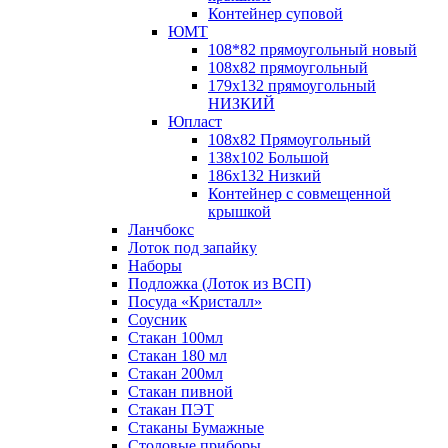
Контейнер суповой
ЮМТ
108*82 прямоугольный новый
108х82 прямоугольный
179х132 прямоугольный
НИЗКИЙ
Юпласт
108х82 Прямоугольный
138х102 Большой
186х132 Низкий
Контейнер с совмещенной
крышкой
Ланчбокс
Лоток под запайку
Наборы
Подложка (Лоток из ВСП)
Посуда «Кристалл»
Соусник
Стакан 100мл
Стакан 180 мл
Стакан 200мл
Стакан пивной
Стакан ПЭТ
Стаканы Бумажные
Столовые приборы