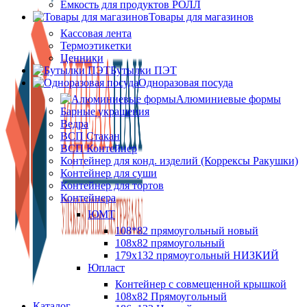
Ёмкость для продуктов РОЛЛ
Товары для магазинов
Кассовая лента
Термоэтикетки
Ценники
Бутылки ПЭТ
Одноразовая посуда
Алюминиевые формы
Барные украшения
Ведра
ВСП Стакан
ВСП Контейнер
Контейнер для конд. изделий (Коррексы Ракушки)
Контейнер для суши
Контейнер для тортов
Контейнера
ЮМТ
108*82 прямоугольный новый
108х82 прямоугольный
179х132 прямоугольный НИЗКИЙ
Юпласт
Контейнер с совмещенной крышкой
108х82 Прямоугольный
Каталог