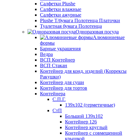
Салфетки Plushe
Салфетки влажные
Салфетки ажурные
Plushe Т/бумага Полотенца Платочки
Туалетная бумага Полотенца
Одноразовая посуда
Алюминиевые
формы
Барные украшения
Ведра
ВСП Контейнер
ВСП Стакан
Контейнер для конд. изделий (Коррексы
Ракушки)
Контейнер для суши
Контейнер для тортов
Контейнера
С.П.Г.
139х102 (герметичные)
СтП
Большой 139х102
Контейнер 126
Контейнер круглый
Контейнер с совмещенной
крышкой