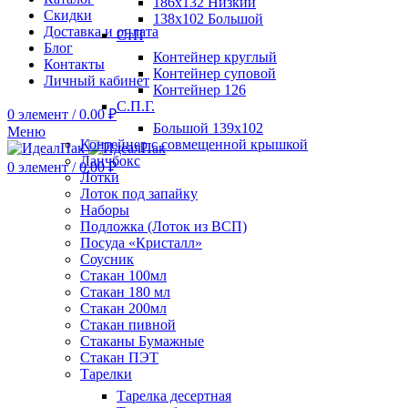
186х132 Низкий
Скидки
138х102 Большой
Доставка и оплата
СтП
Блог
Контейнер круглый
Контакты
Контейнер суповой
Личный кабинет
Контейнер 126
С.П.Г.
0
элемент
/
0.00
₽
Большой 139х102
Меню
Контейнер с совмещенной крышкой
Ланчбокс
0
элемент
/
0.00
₽
Лотки
Лоток под запайку
Наборы
Подложка (Лоток из ВСП)
Посуда «Кристалл»
Соусник
Стакан 100мл
Стакан 180 мл
Стакан 200мл
Стакан пивной
Стаканы Бумажные
Стакан ПЭТ
Тарелки
Тарелка десертная