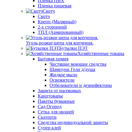
Пленка ПВХ
Пленка пищевая
Скотч
Скотч
Крепп (Малярный)
2-х сторонний
ТПЛ (Армированный)
Уголь,розжиг,щепа для копчения.
Бутылки ПЭТ
Хозяйственные товары
Бытовая химия
Чистящие моющие средства
Шампуни Гели д/душа
Жидкое мыло
Освежители
Отбеливатели и дезинфекторы
Защита от насекомых
Канцтовары
Пакеты бумажные
Сад Огород
Сетка для овощей
Скатерти
Средства индивидуальной защиты
Супер клей