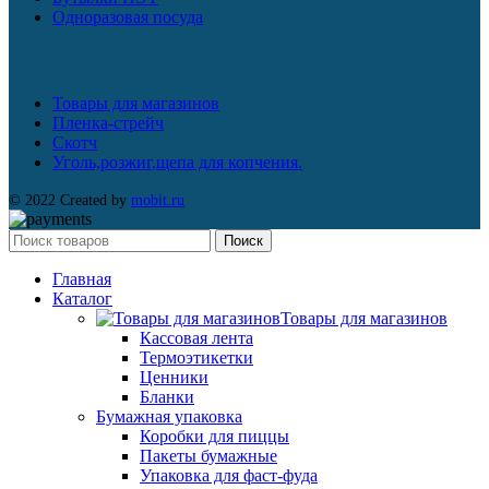
Одноразовая посуда
Товары для магазинов
Пленка-стрейч
Скотч
Уголь,розжиг,щепа для копчения.
© 2022 Created by
mobit.ru
Поиск
Главная
Каталог
Товары для магазинов
Кассовая лента
Термоэтикетки
Ценники
Бланки
Бумажная упаковка
Коробки для пиццы
Пакеты бумажные
Упаковка для фаст-фуда