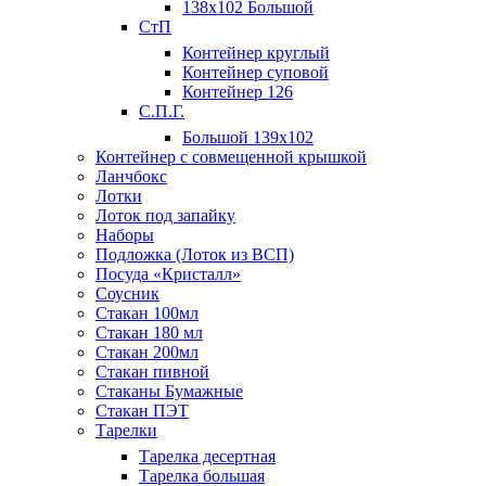
138х102 Большой
СтП
Контейнер круглый
Контейнер суповой
Контейнер 126
С.П.Г.
Большой 139х102
Контейнер с совмещенной крышкой
Ланчбокс
Лотки
Лоток под запайку
Наборы
Подложка (Лоток из ВСП)
Посуда «Кристалл»
Соусник
Стакан 100мл
Стакан 180 мл
Стакан 200мл
Стакан пивной
Стаканы Бумажные
Стакан ПЭТ
Тарелки
Тарелка десертная
Тарелка большая