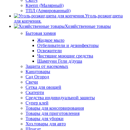
Скотч
Крепп (Малярный)
ТПЛ (Армированный)
Уголь,розжиг,щепа
для копчения.
Хозяйственные товары
Бытовая химия
Жидкое мыло
Отбеливатели и дезинфекторы
Освежители
Чистящие моющие средства
Шампуни Гели д/душа
Защита от насекомых
Канцтовары
Сад Огород
Свечи
Сетка для овощей
Скатерти
Средства индивидуальной защиты
Супер клей
Товары для консервирования
Товары для приготовления
Товары для уборки
Хоз.товары для авто
Шпагат