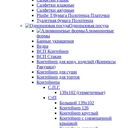
Салфетки влажные
Салфетки ажурные
Plushe Т/бумага Полотенца Платочки
Туалетная бумага Полотенца
Одноразовая посуда
Алюминиевые
формы
Барные украшения
Ведра
ВСП Контейнер
ВСП Стакан
Контейнер для конд. изделий (Коррексы
Ракушки)
Контейнер для суши
Контейнер для тортов
Контейнера
С.П.Г.
139х102 (герметичные)
СтП
Большой 139х102
Контейнер 126
Контейнер круглый
Контейнер с совмещенной
крышкой