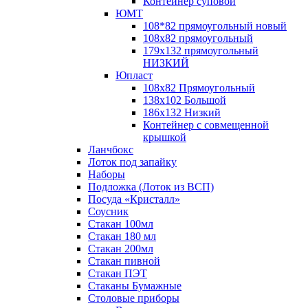
Контейнер суповой
ЮМТ
108*82 прямоугольный новый
108х82 прямоугольный
179х132 прямоугольный
НИЗКИЙ
Юпласт
108х82 Прямоугольный
138х102 Большой
186х132 Низкий
Контейнер с совмещенной
крышкой
Ланчбокс
Лоток под запайку
Наборы
Подложка (Лоток из ВСП)
Посуда «Кристалл»
Соусник
Стакан 100мл
Стакан 180 мл
Стакан 200мл
Стакан пивной
Стакан ПЭТ
Стаканы Бумажные
Столовые приборы