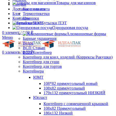
Товары для магазинов
Скидки
Доставка и оплата
Кассовая лента
Блог
Термоэтикетки
Контакты
Ценники
Личный кабинет
Бутылки ПЭТ
Одноразовая посуда
0
элемент
/
0.00
₽
Алюминиевые формы
Меню
Барные украшения
Ведра
ВСП Стакан
0
элемент
/
0.00
₽
ВСП Контейнер
Контейнер для конд. изделий (Коррексы Ракушки)
Контейнер для суши
Контейнер для тортов
Контейнера
ЮМТ
108*82 прямоугольный новый
108х82 прямоугольный
179х132 прямоугольный НИЗКИЙ
Юпласт
Контейнер с совмещенной крышкой
108х82 Прямоугольный
186х132 Низкий