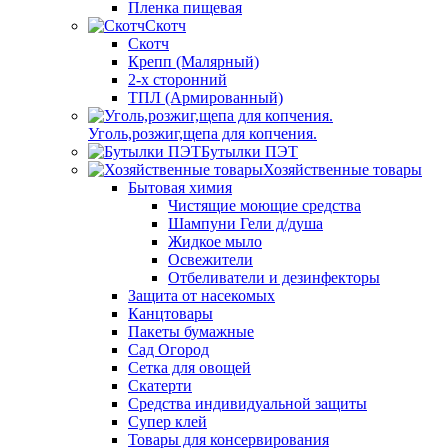
Пленка пищевая
Скотч
Скотч
Крепп (Малярный)
2-х сторонний
ТПЛ (Армированный)
Уголь,розжиг,щепа для копчения.
Бутылки ПЭТ
Хозяйственные товары
Бытовая химия
Чистящие моющие средства
Шампуни Гели д/душа
Жидкое мыло
Освежители
Отбеливатели и дезинфекторы
Защита от насекомых
Канцтовары
Пакеты бумажные
Сад Огород
Сетка для овощей
Скатерти
Средства индивидуальной защиты
Супер клей
Товары для консервирования