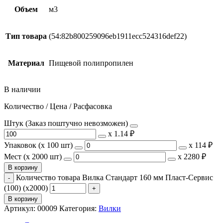
Объем
м3
Тип товара
(54:82b800259096eb1911ecc524316def22)
Материал
Пищевой полипропилен
В наличии
Количество / Цена / Расфасовка
Штук (Заказ поштучно невозможен)
х
1.14 ₽
Упаковок (x 100 шт)
х
114 ₽
Мест (x 2000 шт)
х
2280 ₽
В корзину
Количество товара Вилка Стандарт 160 мм Пласт-Сервис
(100) (х2000)
В корзину
Артикул:
00009
Категория:
Вилки