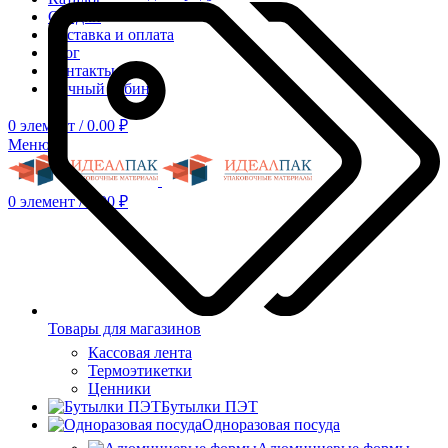
Скидки
Доставка и оплата
Блог
Контакты
Личный кабинет
0
элемент
/
0.00
₽
Меню
0
элемент
/
0.00
₽
Товары для магазинов
Кассовая лента
Термоэтикетки
Ценники
Бутылки ПЭТ
Одноразовая посуда