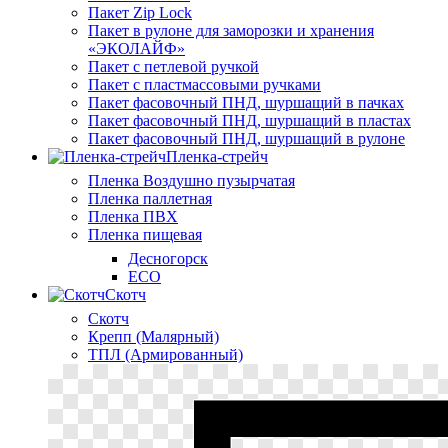
Пакет Zip Lock
Пакет в рулоне для заморозки и хранения
«ЭКОЛАЙФ»
Пакет с петлевой ручкой
Пакет с пластмассовыми ручками
Пакет фасовочный ПНД, шуршащий в пачках
Пакет фасовочный ПНД, шуршащий в пластах
Пакет фасовочный ПНД, шуршащий в рулоне
Пленка-стрейч
Пленка Воздушно пузырчатая
Пленка паллетная
Пленка ПВХ
Пленка пищевая
Десногорск
ECO
Скотч
Скотч
Крепп (Малярный)
ТПЛ (Армированный)