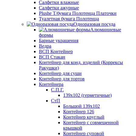
Салфетки влажные
Салфетки ажурные
Plushe Т/бумага Полотенца Платочки
Туалетная бумага Полотенца
Одноразовая посуда
Алюминиевые
формы
Барные украшения
Ведра
ВСП Контейнер
ВСП Стакан
Контейнер для конд. изделий (Коррексы
Ракушки)
Контейнер для суши
Контейнер для тортов
Контейнера
С.П.Г.
139х102 (герметичные)
СтП
Большой 139х102
Контейнер 126
Контейнер круглый
Контейнер с совмещенной
крышкой
Контейнер суповой