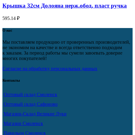
Крышка 32см Долояна нерж.обод, пласт ручка
595.14
₽
О нас
Мы поставляем продукцию от проверенных производителей,
не экономим на качестве и всегда ответственно подходим
к заказам. За период работы мы сумели завоевать доверие
многих покупателей!
Согласие на обработку персональных данных
Контакты
Оптовый склад Смоленск
Оптовый склад Сафоново
Магазин-Склад Великие Луки
Магазин Смоленск
Павильон Смоленск