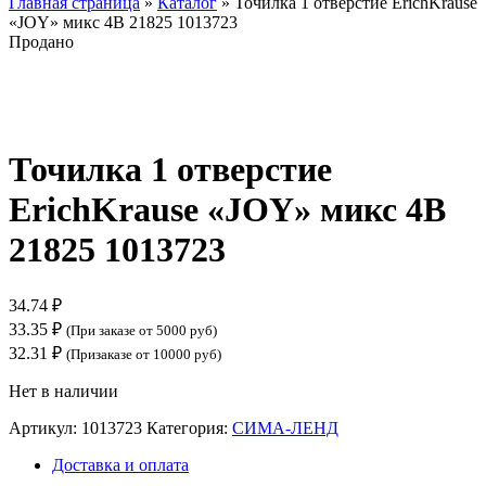
Главная страница
»
Каталог
»
Точилка 1 отверстие ErichKrause
«JOY» микс 4В 21825 1013723
Продано
Нажмите, чтобы увеличить
Точилка 1 отверстие
ErichKrause «JOY» микс 4В
21825 1013723
34.74
₽
33.35
₽
(При заказе от 5000 руб)
32.31
₽
(Призаказе от 10000 руб)
Нет в наличии
Артикул:
1013723
Категория:
СИМА-ЛЕНД
Доставка и оплата