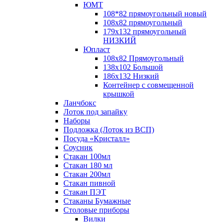
ЮМТ
108*82 прямоугольный новый
108х82 прямоугольный
179х132 прямоугольный
НИЗКИЙ
Юпласт
108х82 Прямоугольный
138х102 Большой
186х132 Низкий
Контейнер с совмещенной
крышкой
Ланчбокс
Лоток под запайку
Наборы
Подложка (Лоток из ВСП)
Посуда «Кристалл»
Соусник
Стакан 100мл
Стакан 180 мл
Стакан 200мл
Стакан пивной
Стакан ПЭТ
Стаканы Бумажные
Столовые приборы
Вилки