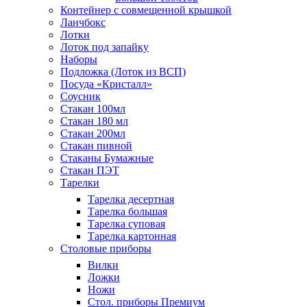
Контейнер с совмещенной крышкой
Ланчбокс
Лотки
Лоток под запайку
Наборы
Подложка (Лоток из ВСП)
Посуда «Кристалл»
Соусник
Стакан 100мл
Стакан 180 мл
Стакан 200мл
Стакан пивной
Стаканы Бумажные
Стакан ПЭТ
Тарелки
Тарелка десертная
Тарелка большая
Тарелка суповая
Тарелка картонная
Столовые приборы
Вилки
Ложки
Ножи
Стол. приборы Премиум