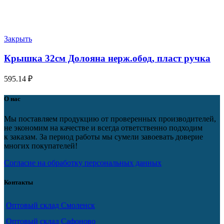
Закрыть
Крышка 32см Долояна нерж.обод, пласт ручка
595.14
₽
О нас
Мы поставляем продукцию от проверенных производителей,
не экономим на качестве и всегда ответственно подходим
к заказам. За период работы мы сумели завоевать доверие
многих покупателей!
Согласие на обработку персональных данных
Контакты
Оптовый склад Смоленск
Оптовый склад Сафоново