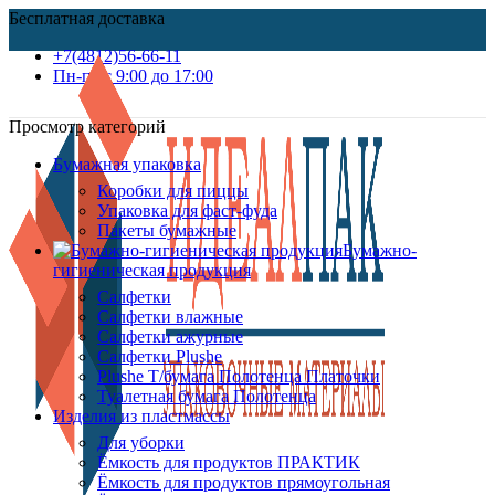
Бесплатная доставка
+7(4812)56-66-11
Пн-пт c 9:00 до 17:00
Просмотр категорий
Бумажная упаковка
Коробки для пиццы
Упаковка для фаст-фуда
Пакеты бумажные
Бумажно-
гигиеническая продукция
Салфетки
Салфетки влажные
Салфетки ажурные
Салфетки Plushe
Plushe Т/бумага Полотенца Платочки
Туалетная бумага Полотенца
Изделия из пластмассы
Для уборки
Ёмкость для продуктов ПРАКТИК
Ёмкость для продуктов прямоугольная