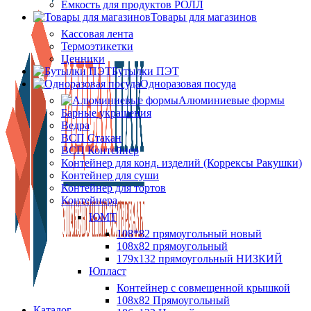
Ёмкость для продуктов РОЛЛ
Товары для магазинов
Кассовая лента
Термоэтикетки
Ценники
Бутылки ПЭТ
Одноразовая посуда
Алюминиевые формы
Барные украшения
Ведра
ВСП Стакан
ВСП Контейнер
Контейнер для конд. изделий (Коррексы Ракушки)
Контейнер для суши
Контейнер для тортов
Контейнера
ЮМТ
108*82 прямоугольный новый
108х82 прямоугольный
179х132 прямоугольный НИЗКИЙ
Юпласт
Контейнер с совмещенной крышкой
108х82 Прямоугольный
Каталог