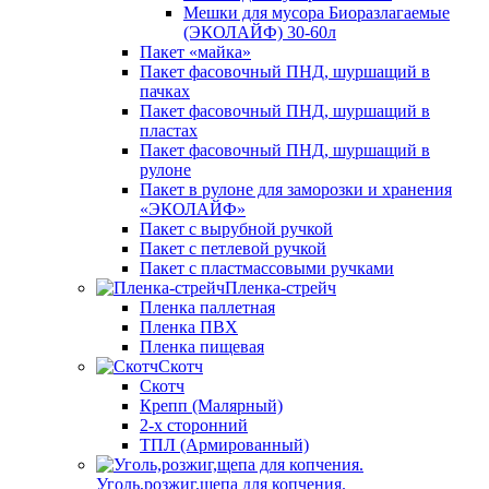
Мешки для мусора Биоразлагаемые
(ЭКОЛАЙФ) 30-60л
Пакет «майка»
Пакет фасовочный ПНД, шуршащий в
пачках
Пакет фасовочный ПНД, шуршащий в
пластах
Пакет фасовочный ПНД, шуршащий в
рулоне
Пакет в рулоне для заморозки и хранения
«ЭКОЛАЙФ»
Пакет с вырубной ручкой
Пакет с петлевой ручкой
Пакет с пластмассовыми ручками
Пленка-стрейч
Пленка паллетная
Пленка ПВХ
Пленка пищевая
Скотч
Скотч
Крепп (Малярный)
2-х сторонний
ТПЛ (Армированный)
Уголь,розжиг,щепа для копчения.