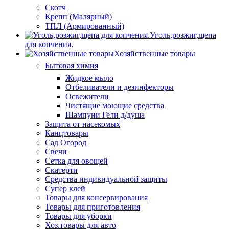
Скотч
Крепп (Малярный)
ТПЛ (Армированный)
Уголь,розжиг,щепа
для копчения.
Хозяйственные товары
Бытовая химия
Жидкое мыло
Отбеливатели и дезинфекторы
Освежители
Чистящие моющие средства
Шампуни Гели д/душа
Защита от насекомых
Канцтовары
Сад Огород
Свечи
Сетка для овощей
Скатерти
Средства индивидуальной защиты
Супер клей
Товары для консервирования
Товары для приготовления
Товары для уборки
Хоз.товары для авто