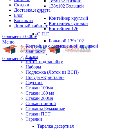
186х132 Низкий
Скидки
138х102 Большой
Доставка и оплата
СтП
Блог
Контейнер круглый
Контакты
Контейнер суповой
Личный кабинет
Контейнер 126
С.П.Г.
0
элемент
/
0.00
₽
Большой 139х102
Меню
Контейнер с совмещенной крышкой
Ланчбокс
Лотки
0
элемент
/
0.00
₽
Лоток под запайку
Наборы
Подложка (Лоток из ВСП)
Посуда «Кристалл»
Соусник
Стакан 100мл
Стакан 180 мл
Стакан 200мл
Стакан пивной
Стаканы Бумажные
Стакан ПЭТ
Тарелки
Тарелка десертная