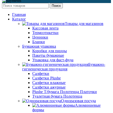
Поиск
Главная
Каталог
Товары для магазинов
Кассовая лента
Термоэтикетки
Ценники
Бланки
Бумажная упаковка
Коробки для пиццы
Пакеты бумажные
Упаковка для фаст-фуда
Бумажно-
гигиеническая продукция
Салфетки
Салфетки Plushe
Салфетки влажные
Салфетки ажурные
Plushe Т/бумага Полотенца Платочки
Туалетная бумага Полотенца
Одноразовая посуда
Алюминиевые
формы