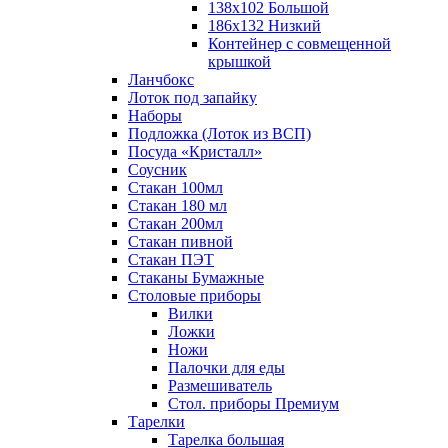
138х102 Большой
186х132 Низкий
Контейнер с совмещенной
крышкой
Ланчбокс
Лоток под запайку
Наборы
Подложка (Лоток из ВСП)
Посуда «Кристалл»
Соусник
Стакан 100мл
Стакан 180 мл
Стакан 200мл
Стакан пивной
Стакан ПЭТ
Стаканы Бумажные
Столовые приборы
Вилки
Ложки
Ножи
Палочки для еды
Размешиватель
Стол. приборы Премиум
Тарелки
Тарелка большая