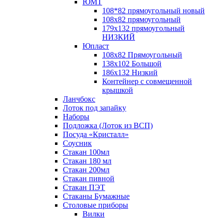
ЮМТ
108*82 прямоугольный новый
108х82 прямоугольный
179х132 прямоугольный
НИЗКИЙ
Юпласт
108х82 Прямоугольный
138х102 Большой
186х132 Низкий
Контейнер с совмещенной
крышкой
Ланчбокс
Лоток под запайку
Наборы
Подложка (Лоток из ВСП)
Посуда «Кристалл»
Соусник
Стакан 100мл
Стакан 180 мл
Стакан 200мл
Стакан пивной
Стакан ПЭТ
Стаканы Бумажные
Столовые приборы
Вилки