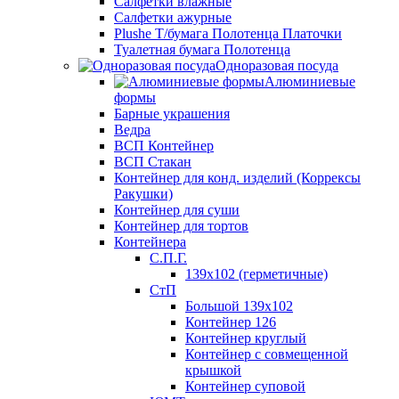
Салфетки влажные
Салфетки ажурные
Plushe Т/бумага Полотенца Платочки
Туалетная бумага Полотенца
Одноразовая посуда
Алюминиевые
формы
Барные украшения
Ведра
ВСП Контейнер
ВСП Стакан
Контейнер для конд. изделий (Коррексы
Ракушки)
Контейнер для суши
Контейнер для тортов
Контейнера
С.П.Г.
139х102 (герметичные)
СтП
Большой 139х102
Контейнер 126
Контейнер круглый
Контейнер с совмещенной
крышкой
Контейнер суповой