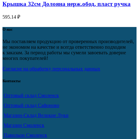
Крышка 32см Долояна нерж.обод, пласт ручка
595.14
₽
О нас
Мы поставляем продукцию от проверенных производителей,
не экономим на качестве и всегда ответственно подходим
к заказам. За период работы мы сумели завоевать доверие
многих покупателей!
Согласие на обработку персональных данных
Контакты
Оптовый склад Смоленск
Оптовый склад Сафоново
Магазин-Склад Великие Луки
Магазин Смоленск
Павильон Смоленск