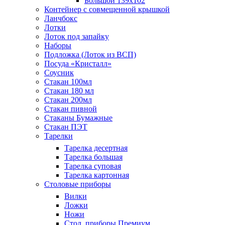
Большой 139х102
Контейнер с совмещенной крышкой
Ланчбокс
Лотки
Лоток под запайку
Наборы
Подложка (Лоток из ВСП)
Посуда «Кристалл»
Соусник
Стакан 100мл
Стакан 180 мл
Стакан 200мл
Стакан пивной
Стаканы Бумажные
Стакан ПЭТ
Тарелки
Тарелка десертная
Тарелка большая
Тарелка суповая
Тарелка картонная
Столовые приборы
Вилки
Ложки
Ножи
Стол. приборы Премиум