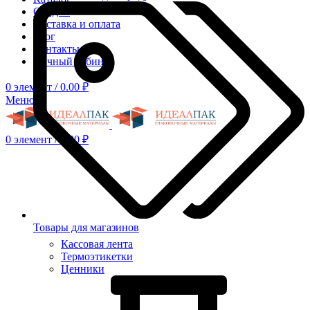
Скидки
Доставка и оплата
Блог
Контакты
Личный кабинет
0
элемент
/
0.00
₽
Меню
0
элемент
/
0.00
₽
Товары для магазинов
Кассовая лента
Термоэтикетки
Ценники