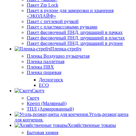
Пакет Zip Lock
Пакет в рулоне для заморозки и хранения
«ЭКОЛАЙФ»
Пакет с петлевой ручкой
Пакет с пластмассовыми ручками
Пакет фасовочный ПНД, шуршащий в пачках
Пакет фасовочный ПНД, шуршащий в пластах
Пакет фасовочный ПНД, шуршащий в рулоне
Пленка-стрейч
Пленка Воздушно пузырчатая
Пленка паллетная
Пленка ПВХ
Пленка пищевая
Десногорск
ECO
Скотч
Скотч
Крепп (Малярный)
ТПЛ (Армированный)
Уголь,розжиг,щепа
для копчения.
Хозяйственные товары
Бытовая химия