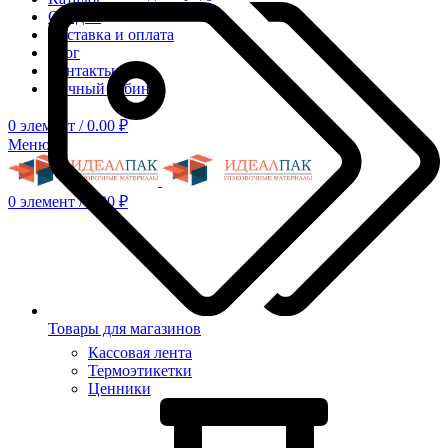
Скидки
Доставка и оплата
Блог
Контакты
Личный кабинет
0
элемент
/
0.00
₽
Меню
0
элемент
/
0.00
₽
Товары для магазинов
Кассовая лента
Термоэтикетки
Ценники