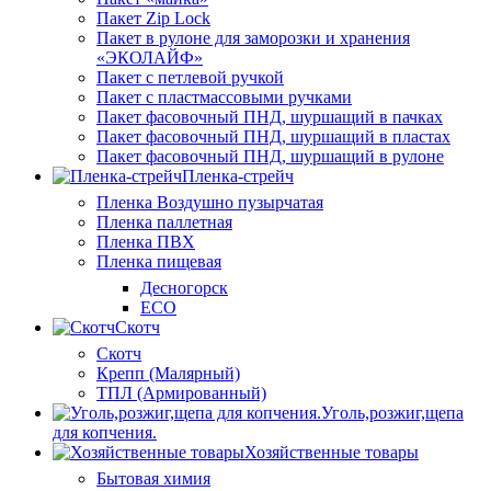
Пакет Zip Lock
Пакет в рулоне для заморозки и хранения
«ЭКОЛАЙФ»
Пакет с петлевой ручкой
Пакет с пластмассовыми ручками
Пакет фасовочный ПНД, шуршащий в пачках
Пакет фасовочный ПНД, шуршащий в пластах
Пакет фасовочный ПНД, шуршащий в рулоне
Пленка-стрейч
Пленка Воздушно пузырчатая
Пленка паллетная
Пленка ПВХ
Пленка пищевая
Десногорск
ECO
Скотч
Скотч
Крепп (Малярный)
ТПЛ (Армированный)
Уголь,розжиг,щепа
для копчения.
Хозяйственные товары
Бытовая химия