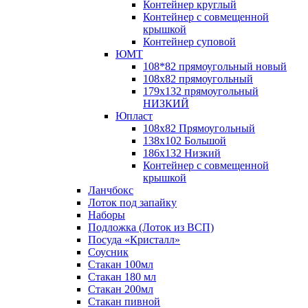
Контейнер круглый
Контейнер с совмещенной
крышкой
Контейнер суповой
ЮМТ
108*82 прямоугольный новый
108х82 прямоугольный
179х132 прямоугольный
НИЗКИЙ
Юпласт
108х82 Прямоугольный
138х102 Большой
186х132 Низкий
Контейнер с совмещенной
крышкой
Ланчбокс
Лоток под запайку
Наборы
Подложка (Лоток из ВСП)
Посуда «Кристалл»
Соусник
Стакан 100мл
Стакан 180 мл
Стакан 200мл
Стакан пивной