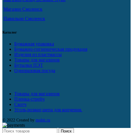
Магазин Смоленск
Павильон Смоленск
Каталог
Бумажная упаковка
Бумажно-гигиеническая продукция
Изделия из пластмассы
Товары для магазинов
Бутылки ПЭТ
Одноразовая посуда
Товары для магазинов
Пленка-стрейч
Скотч
Уголь,розжиг,щепа для копчения.
© 2022 Created by
mobit.ru
Поиск