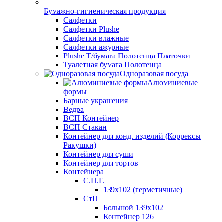
Бумажно-гигиеническая продукция
Салфетки
Салфетки Plushe
Салфетки влажные
Салфетки ажурные
Plushe Т/бумага Полотенца Платочки
Туалетная бумага Полотенца
Одноразовая посуда
Алюминиевые
формы
Барные украшения
Ведра
ВСП Контейнер
ВСП Стакан
Контейнер для конд. изделий (Коррексы
Ракушки)
Контейнер для суши
Контейнер для тортов
Контейнера
С.П.Г.
139х102 (герметичные)
СтП
Большой 139х102
Контейнер 126