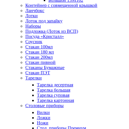
Большой 139х102
Контейнер с совмещенной крышкой
Ланчбокс
Лотки
Лоток под запайку
Наборы
Подложка (Лоток из ВСП)
Посуда «Кристалл»
Соусник
Стакан 100мл
Стакан 180 мл
Стакан 200мл
Стакан пивной
Стаканы Бумажные
Стакан ПЭТ
Тарелки
Тарелка десертная
Тарелка большая
Тарелка суповая
Тарелка картонная
Столовые приборы
Вилки
Ложки
Ножи
Стол. приборы Премиум