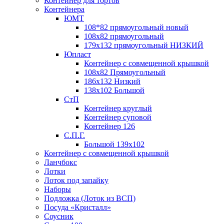
Контейнер для тортов
Контейнера
ЮМТ
108*82 прямоугольный новый
108х82 прямоугольный
179х132 прямоугольный НИЗКИЙ
Юпласт
Контейнер с совмещенной крышкой
108х82 Прямоугольный
186х132 Низкий
138х102 Большой
СтП
Контейнер круглый
Контейнер суповой
Контейнер 126
С.П.Г.
Большой 139х102
Контейнер с совмещенной крышкой
Ланчбокс
Лотки
Лоток под запайку
Наборы
Подложка (Лоток из ВСП)
Посуда «Кристалл»
Соусник