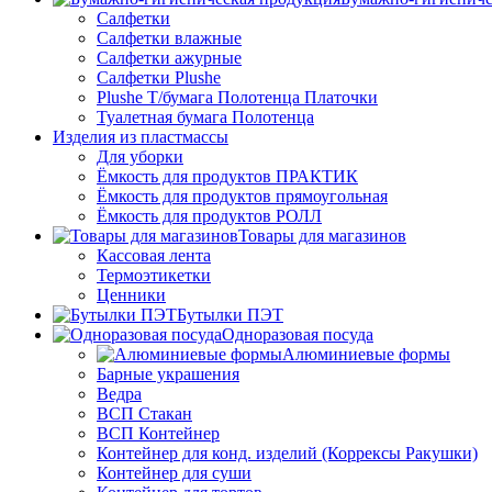
Салфетки
Салфетки влажные
Салфетки ажурные
Салфетки Plushe
Plushe Т/бумага Полотенца Платочки
Туалетная бумага Полотенца
Изделия из пластмассы
Для уборки
Ёмкость для продуктов ПРАКТИК
Ёмкость для продуктов прямоугольная
Ёмкость для продуктов РОЛЛ
Товары для магазинов
Кассовая лента
Термоэтикетки
Ценники
Бутылки ПЭТ
Одноразовая посуда
Алюминиевые формы
Барные украшения
Ведра
ВСП Стакан
ВСП Контейнер
Контейнер для конд. изделий (Коррексы Ракушки)
Контейнер для суши