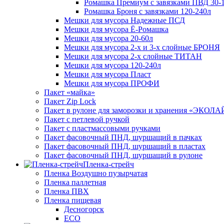
Ромашка Премиум с завязками ПВД 30-
Ромашка Броня с завязками 120-240л
Мешки для мусора Надежные ПСД
Мешки для мусора Ё-Ромашка
Мешки для мусора 20-60л
Мешки для мусора 2-х и 3-х слойные БРОНЯ
Мешки для мусора 2-х слойные ТИТАН
Мешки для мусора 120-240л
Мешки для мусора Пласт
Мешки для мусора ПРОФИ
Пакет «майка»
Пакет Zip Lock
Пакет в рулоне для заморозки и хранения «ЭКОЛ
Пакет с петлевой ручкой
Пакет с пластмассовыми ручками
Пакет фасовочный ПНД, шуршащий в пачках
Пакет фасовочный ПНД, шуршащий в пластах
Пакет фасовочный ПНД, шуршащий в рулоне
Пленка-стрейч
Пленка Воздушно пузырчатая
Пленка паллетная
Пленка ПВХ
Пленка пищевая
Десногорск
ECO