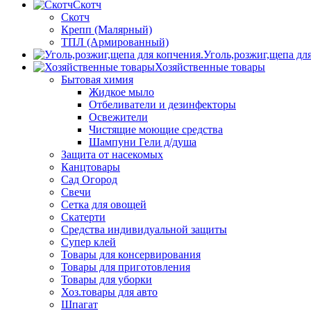
Скотч
Скотч
Крепп (Малярный)
ТПЛ (Армированный)
Уголь,розжиг,щепа дл
Хозяйственные товары
Бытовая химия
Жидкое мыло
Отбеливатели и дезинфекторы
Освежители
Чистящие моющие средства
Шампуни Гели д/душа
Защита от насекомых
Канцтовары
Сад Огород
Свечи
Сетка для овощей
Скатерти
Средства индивидуальной защиты
Супер клей
Товары для консервирования
Товары для приготовления
Товары для уборки
Хоз.товары для авто
Шпагат