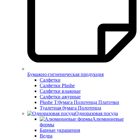
Бумажно-гигиеническая продукция
Салфетки
Салфетки Plushe
Салфетки влажные
Салфетки ажурные
Plushe Т/бумага Полотенца Платочки
Туалетная бумага Полотенца
Одноразовая посуда
Алюминиевые
формы
Барные украшения
Ведра