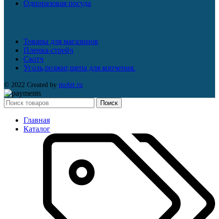
Одноразовая посуда
Товары для магазинов
Пленка-стрейч
Скотч
Уголь,розжиг,щепа для копчения.
© 2022 Created by
mobit.ru
Поиск
Главная
Каталог