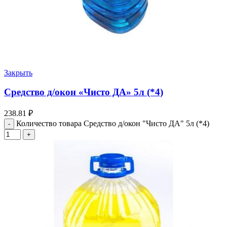
Закрыть
Средство д/окон «Чисто ДА» 5л (*4)
238.81
₽
Количество товара Средство д/окон "Чисто ДА" 5л (*4)