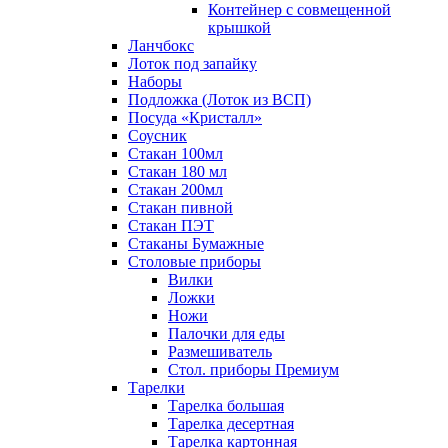
Контейнер с совмещенной
крышкой
Ланчбокс
Лоток под запайку
Наборы
Подложка (Лоток из ВСП)
Посуда «Кристалл»
Соусник
Стакан 100мл
Стакан 180 мл
Стакан 200мл
Стакан пивной
Стакан ПЭТ
Стаканы Бумажные
Столовые приборы
Вилки
Ложки
Ножи
Палочки для еды
Размешиватель
Стол. приборы Премиум
Тарелки
Тарелка большая
Тарелка десертная
Тарелка картонная