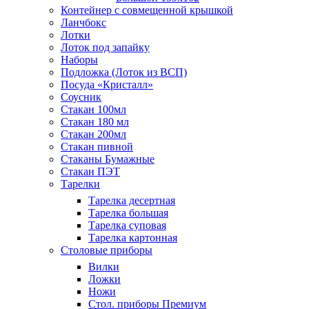
Контейнер с совмещенной крышкой
Ланчбокс
Лотки
Лоток под запайку
Наборы
Подложка (Лоток из ВСП)
Посуда «Кристалл»
Соусник
Стакан 100мл
Стакан 180 мл
Стакан 200мл
Стакан пивной
Стаканы Бумажные
Стакан ПЭТ
Тарелки
Тарелка десертная
Тарелка большая
Тарелка суповая
Тарелка картонная
Столовые приборы
Вилки
Ложки
Ножи
Стол. приборы Премиум