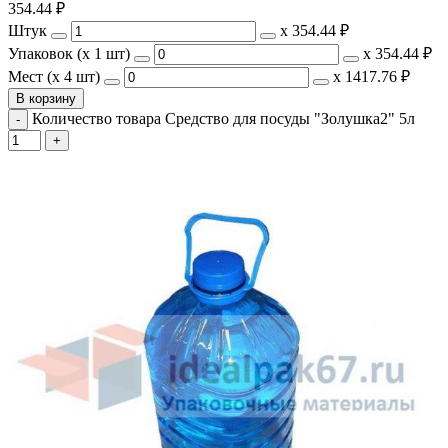
354.44
₽
Штук
х
354.44 ₽
Упаковок (x 1 шт)
х
354.44 ₽
Мест (x 4 шт)
х
1417.76 ₽
В корзину
Количество товара Средство для посуды "Золушка2" 5л