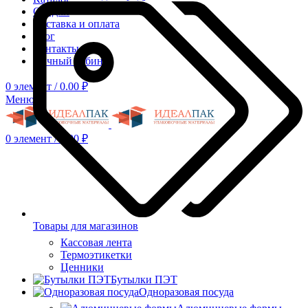
Скидки
Доставка и оплата
Блог
Контакты
Личный кабинет
0
элемент
/
0.00
₽
Меню
0
элемент
/
0.00
₽
Товары для магазинов
Кассовая лента
Термоэтикетки
Ценники
Бутылки ПЭТ
Одноразовая посуда