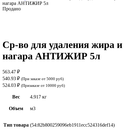
нагара АНТИЖИР 5л
Продано
Нажмите, чтобы увеличить
Ср-во для удаления жира и
нагара АНТИЖИР 5л
563.47
₽
540.93
₽
(При заказе от 5000 руб)
524.03
₽
(Призаказе от 10000 руб)
Вес
4.917 кг
Объем
м3
Тип товара
(54:82b800259096eb1911ecc524316def14)