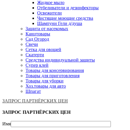
Жидкое мыло
Отбеливатели и дезинфекторы
Освежители
Чистящие моющие средства
Шампуни Гели д/душа
Защита от насекомых
Канцтовары
Сад Огород
Свечи
Сетка для овощей
Скатерти
Средства индивидуальной защиты
Супер клей
Товары для консервирования
Товары для приготовления
Товары для уборки
Хоз.товары для авто
Шпагат
ЗАПРОС ПАРТНЁРСКИХ ЦЕН
ЗАПРОС ПАРТНЁРСКИХ ЦЕН
Имя