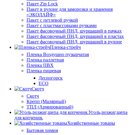
Пакет Zip Lock
Пакет в рулоне для заморозки и хранения
«ЭКОЛАЙФ»
Пакет с петлевой ручкой
Пакет с пластмассовыми ручками
Пакет фасовочный ПНД, шуршащий в пачках
Пакет фасовочный ПНД, шуршащий в пластах
Пакет фасовочный ПНД, шуршащий в рулоне
Пленка-стрейч
Пленка Воздушно пузырчатая
Пленка паллетная
Пленка ПВХ
Пленка пищевая
Десногорск
ECO
Скотч
Скотч
Крепп (Малярный)
ТПЛ (Армированный)
Уголь,розжиг,щепа
для копчения.
Хозяйственные товары
Бытовая химия