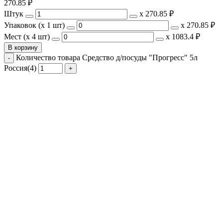
270.85
₽
Штук
х
270.85 ₽
Упаковок (x 1 шт)
х
270.85 ₽
Мест (x 4 шт)
х
1083.4 ₽
В корзину
Количество товара Средство д/посуды "Прогресс" 5л
Россия(4)