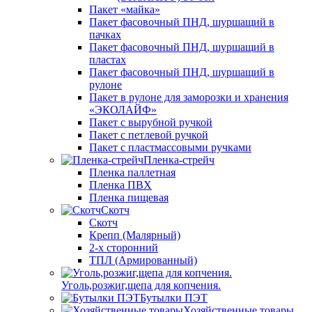
Пакет «майка»
Пакет фасовочный ПНД, шуршащий в
пачках
Пакет фасовочный ПНД, шуршащий в
пластах
Пакет фасовочный ПНД, шуршащий в
рулоне
Пакет в рулоне для заморозки и хранения
«ЭКОЛАЙФ»
Пакет с вырубной ручкой
Пакет с петлевой ручкой
Пакет с пластмассовыми ручками
Пленка-стрейч
Пленка паллетная
Пленка ПВХ
Пленка пищевая
Скотч
Скотч
Крепп (Малярный)
2-х сторонний
ТПЛ (Армированный)
Уголь,розжиг,щепа для копчения.
Бутылки ПЭТ
Хозяйственные товары