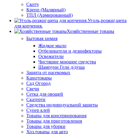
Скотч
Крепп (Малярный)
ТПЛ (Армированный)
Уголь,розжиг,щепа
для копчения.
Хозяйственные товары
Бытовая химия
Жидкое мыло
Отбеливатели и дезинфекторы
Освежители
Чистящие моющие средства
Шампуни Гели д/душа
Защита от насекомых
Канцтовары
Сад Огород
Свечи
Сетка для овощей
Скатерти
Средства индивидуальной защиты
Супер клей
Товары для консервирования
Товары для приготовления
Товары для уборки
Хоз.товары для авто