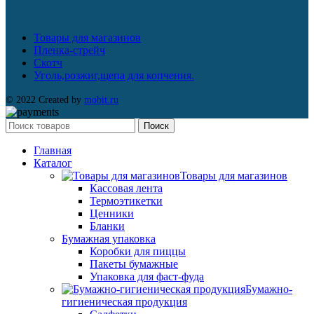
Товары для магазинов
Пленка-стрейч
Скотч
Уголь,розжиг,щепа для копчения.
© 2022 Created by
mobit.ru
Поиск
Главная
Каталог
Товары для магазинов
Кассовая лента
Термоэтикетки
Ценники
Бланки
Бумажная упаковка
Коробки для пиццы
Пакеты бумажные
Упаковка для фаст-фуда
Бумажно-
гигиеническая продукция