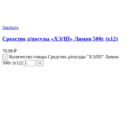
Закрыть
Средство д/посуды «ХЭЛП» Лимон 500г (х12)
70.98
₽
Количество товара Средство д/посуды "ХЭЛП" Лимон
500г (х12)