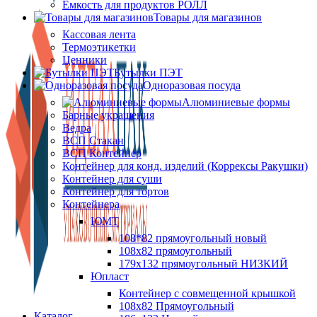
Ёмкость для продуктов РОЛЛ
Товары для магазинов
Кассовая лента
Термоэтикетки
Ценники
Бутылки ПЭТ
Одноразовая посуда
Алюминиевые формы
Барные украшения
Ведра
ВСП Стакан
ВСП Контейнер
Контейнер для конд. изделий (Коррексы Ракушки)
Контейнер для суши
Контейнер для тортов
Контейнера
ЮМТ
108*82 прямоугольный новый
108х82 прямоугольный
179х132 прямоугольный НИЗКИЙ
Юпласт
Контейнер с совмещенной крышкой
108х82 Прямоугольный
Каталог