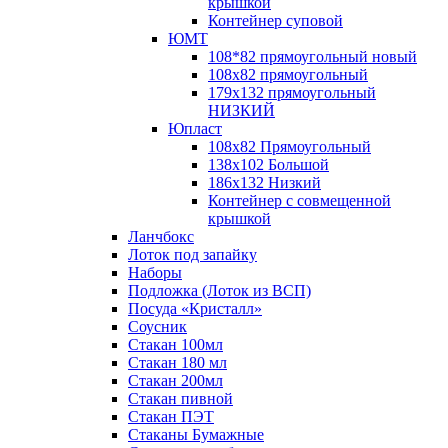
крышкой
Контейнер суповой
ЮМТ
108*82 прямоугольный новый
108х82 прямоугольный
179х132 прямоугольный
НИЗКИЙ
Юпласт
108х82 Прямоугольный
138х102 Большой
186х132 Низкий
Контейнер с совмещенной
крышкой
Ланчбокс
Лоток под запайку
Наборы
Подложка (Лоток из ВСП)
Посуда «Кристалл»
Соусник
Стакан 100мл
Стакан 180 мл
Стакан 200мл
Стакан пивной
Стакан ПЭТ
Стаканы Бумажные