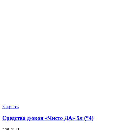
Закрыть
Средство д/окон «Чисто ДА» 5л (*4)
238.81
₽