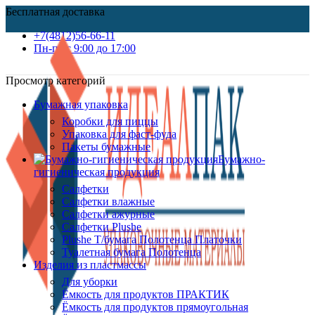
Бесплатная доставка
+7(4812)56-66-11
Пн-пт c 9:00 до 17:00
Просмотр категорий
Бумажная упаковка
Коробки для пиццы
Упаковка для фаст-фуда
Пакеты бумажные
Бумажно-
гигиеническая продукция
Салфетки
Салфетки влажные
Салфетки ажурные
Салфетки Plushe
Plushe Т/бумага Полотенца Платочки
Туалетная бумага Полотенца
Изделия из пластмассы
Для уборки
Ёмкость для продуктов ПРАКТИК
Ёмкость для продуктов прямоугольная