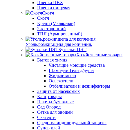
Пленка ПВХ
Пленка пищевая
Скотч
Скотч
Крепп (Малярный)
2-х сторонний
ТПЛ (Армированный)
Уголь,розжиг,щепа для копчения.
Бутылки ПЭТ
Хозяйственные товары
Бытовая химия
Чистящие моющие средства
Шампуни Гели д/душа
Жидкое мыло
Освежители
Отбеливатели и дезинфекторы
Защита от насекомых
Канцтовары
Пакеты бумажные
Сад Огород
Сетка для овощей
Скатерти
Средства индивидуальной защиты
Супер клей