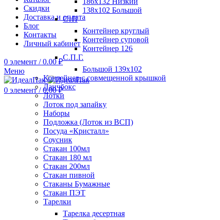
186х132 Низкий
Скидки
138х102 Большой
Доставка и оплата
СтП
Блог
Контейнер круглый
Контакты
Контейнер суповой
Личный кабинет
Контейнер 126
С.П.Г.
0
элемент
/
0.00
₽
Большой 139х102
Меню
Контейнер с совмещенной крышкой
Ланчбокс
0
элемент
/
0.00
₽
Лотки
Лоток под запайку
Наборы
Подложка (Лоток из ВСП)
Посуда «Кристалл»
Соусник
Стакан 100мл
Стакан 180 мл
Стакан 200мл
Стакан пивной
Стаканы Бумажные
Стакан ПЭТ
Тарелки
Тарелка десертная