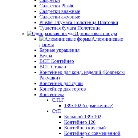
Салфетки
Салфетки Plushe
Салфетки влажные
Салфетки ажурные
Plushe Т/бумага Полотенца Платочки
Туалетная бумага Полотенца
Одноразовая посуда
Алюминиевые
формы
Барные украшения
Ведра
ВСП Контейнер
ВСП Стакан
Контейнер для конд. изделий (Коррексы
Ракушки)
Контейнер для суши
Контейнер для тортов
Контейнера
С.П.Г.
139х102 (герметичные)
СтП
Большой 139х102
Контейнер 126
Контейнер круглый
Контейнер с совмещенной