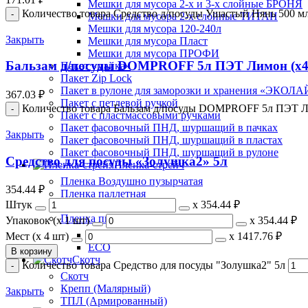
Мешки для мусора 2-х и 3-х слойные БРОНЯ
Количество товара Средство д/посуды Ушастый Нянь 500 мл
Мешки для мусора 2-х слойные ТИТАН
Мешки для мусора 120-240л
Закрыть
Мешки для мусора Пласт
Мешки для мусора ПРОФИ
Бальзам д/посуды DOMPROFF 5л ПЭТ Лимон (х4
Пакет «майка»
Пакет Zip Lock
Пакет в рулоне для заморозки и хранения «ЭКОЛ
367.03
₽
Пакет с петлевой ручкой
Количество товара Бальзам д/посуды DOMPROFF 5л ПЭТ Л
Пакет с пластмассовыми ручками
Пакет фасовочный ПНД, шуршащий в пачках
Закрыть
Пакет фасовочный ПНД, шуршащий в пластах
Пакет фасовочный ПНД, шуршащий в рулоне
Средство для посуды «Золушка2» 5л
Пленка-стрейч
Пленка Воздушно пузырчатая
354.44
₽
Пленка паллетная
Штук
х
354.44 ₽
Пленка ПВХ
Пленка пищевая
Упаковок (x 1 шт)
х
354.44 ₽
Десногорск
Мест (x 4 шт)
х
1417.76 ₽
ECO
В корзину
Скотч
Количество товара Средство для посуды "Золушка2" 5л
Скотч
Крепп (Малярный)
Закрыть
ТПЛ (Армированный)