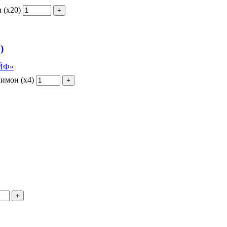
 (х20)
)
АЙФ»
имон (х4)