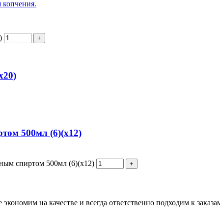
я копчения.
)
х20)
ом 500мл (6)(х12)
ным спиртом 500мл (6)(х12)
кономим на качестве и всегда ответственно подходим к заказам