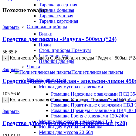
Тарелка десертная
Похожие товары
Тарелка большая
Тарелка суповая
Тарелка картонная
Столовые приборы
Закрыть
Вилки
Средство для посуды «Радуга» 500мл (*24)
Ложки
Ножи
Стол. приборы Премиум
56.65
₽
Размешиватель
Количество товара Средство для посуды "Радуга" 500мл (*2
Палочки для еды
Чашка
Закрыть
Полиэтиленовые пакеты
Мешки для мусора
Средство д/посуды «Биолан» апельсин-лимон 450
Мешки для мусора с завязками
105.56
₽
Ромашка Надежные с завязками ПСД 35-
Ромашка Стандарт с завязками ПВД 35-2
Количество товара Средство д/посуды "Биолан" апельсин-л
Ромашка Практичные с завязками ПВД 9
Ромашка Премиум с завязками ПВД 30-
Закрыть
Ромашка Броня с завязками 120-240л
Мешки для мусора Надежные ПСД
Средство д/посуды Ушастый Нянь 500 мл (х20)
Мешки для мусора Ё-Ромашка
Мешки для мусора 20-60л
171.01
₽