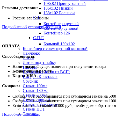
108х82 Прямоугольный
Регионы доставки:
186х132 Низкий
138х102 Большой
СтП
Россия, все регионы
Контейнер круглый
Подробнее об условиях доставки
Контейнер суповой
Контейнер 126
С.П.Г.
Большой 139х102
ОПЛАТА
Контейнер с совмещенной крышкой
Ланчбокс
Способы оплаты:
Лотки
Лоток под запайку
Наличными
Осуществляется при получении товара
Наборы
Безналичный расчет
Подложка (Лоток из ВСП)
Карты VISA
Посуда «Кристалл»
Соусник
Стакан 100мл
Скидки:
Стакан 180 мл
Стакан 200мл
Скидка 4% предоставляется при суммарном заказе на 5000
Стакан пивной
Скидка 7% предоставляется при суммарном заказе на 1000
Стаканы Бумажные
Если ваш заказ свыше 50 000 руб., необходимо обратить
Стакан ПЭТ
Тарелки
Подробнее о скидках