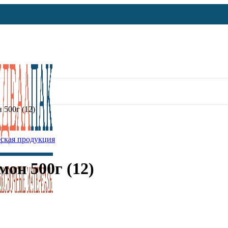
 500г (12)
ская продукция
он 500г (12)