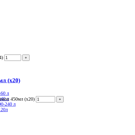
4)
мл (х20)
60 л
40 л
имон 450мл (х20)
0-240 л
120л