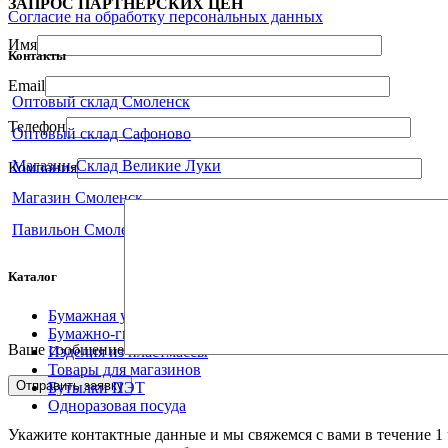
ЗАПРОС ПАРТНЁРСКИХ ЦЕН
Согласие на обработку персональных данных
Имя
Контакты
Email
Оптовый склад Смоленск
Телефон
Оптовый склад Сафоново
Магазин-Склад Великие Луки
Компания
Магазин Смоленск
Павильон Смоленск
Каталог
Бумажная упаковка
Бумажно-гигиеническая продукция
Ваше сообщение
Изделия из пластмассы
Товары для магазинов
Бутылки ПЭТ
Одноразовая посуда
Укажите контактные данные и мы свяжемся с вами в течение 1 