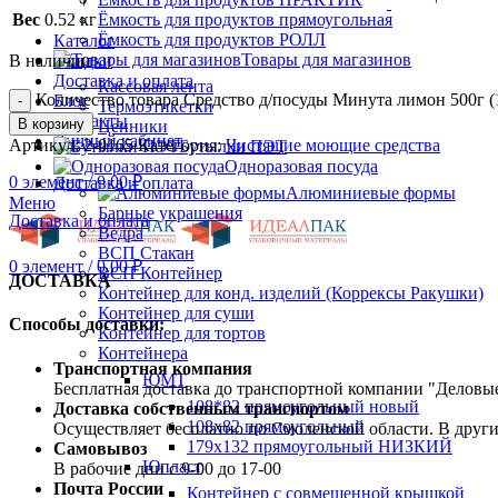
Вес
0.52 кг
Ёмкость для продуктов прямоугольная
Ёмкость для продуктов РОЛЛ
Каталог
Товары для магазинов
В наличии
Скидки
Доставка и оплата
Кассовая лента
Количество товара Средство д/посуды Минута лимон 500г (
Блог
Термоэтикетки
Контакты
В корзину
Ценники
Личный кабинет
Артикул:
2-0165
Категория:
Чистящие моющие средства
Бутылки ПЭТ
Одноразовая посуда
0
элемент
/
0.00
₽
Доставка и оплата
Алюминиевые формы
Меню
Барные украшения
Доставка и оплата
Ведра
ВСП Стакан
0
элемент
/
0.00
₽
ВСП Контейнер
ДОСТАВКА
Контейнер для конд. изделий (Коррексы Ракушки)
Контейнер для суши
Способы доставки:
Контейнер для тортов
Контейнера
Транспортная компания
ЮМТ
Бесплатная доставка до транспортной компании "Делов
108*82 прямоугольный новый
Доставка собственным транспортом
108х82 прямоугольный
Осуществляет бесплатно по Смоленской области. В друг
179х132 прямоугольный НИЗКИЙ
Самовывоз
Юпласт
В рабочие дни с 9-00 до 17-00
Почта России
Контейнер с совмещенной крышкой