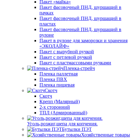
Пакет «майка»
Пакет фасовочный ПНД, шуршащий в
пачках
Пакет фасовочный ПНД, шуршащий в
пластах
Пакет фасовочный ПНД, шуршащий в
рулоне
Пакет в рулоне для заморозки и хранения
«ЭКОЛАЙФ»
Пакет с вырубной ручкой
Пакет с петлевой ручкой
Пакет с пластмассовыми ручками
Пленка-стрейч
Пленка паллетная
Пленка ПВХ
Пленка пищевая
Скотч
Скотч
Крепп (Малярный)
2-х сторонний
ТПЛ (Армированный)
Уголь,розжиг,щепа для копчения.
Бутылки ПЭТ
Хозяйственные товары