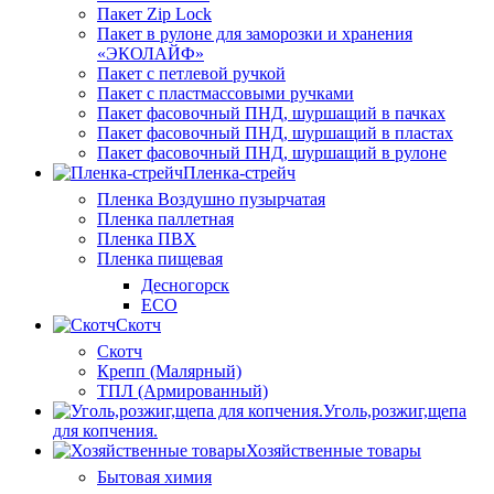
Пакет Zip Lock
Пакет в рулоне для заморозки и хранения
«ЭКОЛАЙФ»
Пакет с петлевой ручкой
Пакет с пластмассовыми ручками
Пакет фасовочный ПНД, шуршащий в пачках
Пакет фасовочный ПНД, шуршащий в пластах
Пакет фасовочный ПНД, шуршащий в рулоне
Пленка-стрейч
Пленка Воздушно пузырчатая
Пленка паллетная
Пленка ПВХ
Пленка пищевая
Десногорск
ECO
Скотч
Скотч
Крепп (Малярный)
ТПЛ (Армированный)
Уголь,розжиг,щепа
для копчения.
Хозяйственные товары
Бытовая химия