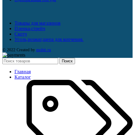
Товары для магазинов
Пленка-стрейч
Скотч
Уголь,розжиг,щепа для копчения.
© 2022 Created by
mobit.ru
Поиск
Главная
Каталог