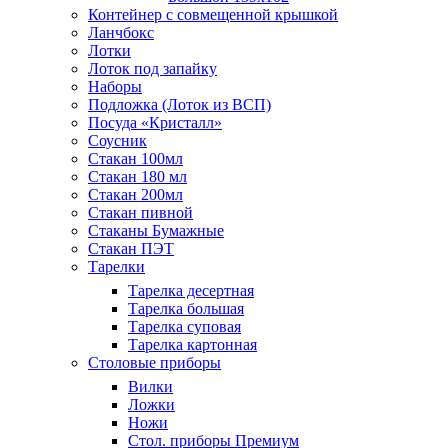
Контейнер с совмещенной крышкой
Ланчбокс
Лотки
Лоток под запайку
Наборы
Подложка (Лоток из ВСП)
Посуда «Кристалл»
Соусник
Стакан 100мл
Стакан 180 мл
Стакан 200мл
Стакан пивной
Стаканы Бумажные
Стакан ПЭТ
Тарелки
Тарелка десертная
Тарелка большая
Тарелка суповая
Тарелка картонная
Столовые приборы
Вилки
Ложки
Ножи
Стол. приборы Премиум