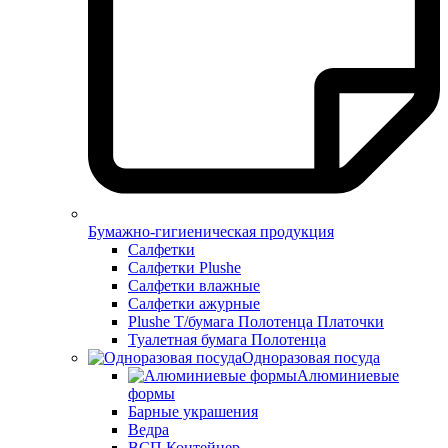
Бумажно-гигиеническая продукция
Салфетки
Салфетки Plushe
Салфетки влажные
Салфетки ажурные
Plushe Т/бумага Полотенца Платочки
Туалетная бумага Полотенца
Одноразовая посуда
Алюминиевые
формы
Барные украшения
Ведра
ВСП Контейнер