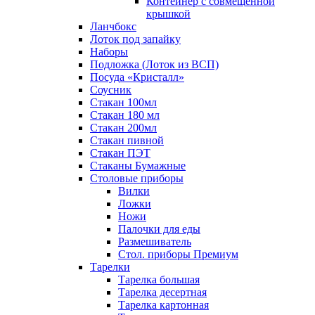
Контейнер с совмещенной
крышкой
Ланчбокс
Лоток под запайку
Наборы
Подложка (Лоток из ВСП)
Посуда «Кристалл»
Соусник
Стакан 100мл
Стакан 180 мл
Стакан 200мл
Стакан пивной
Стакан ПЭТ
Стаканы Бумажные
Столовые приборы
Вилки
Ложки
Ножи
Палочки для еды
Размешиватель
Стол. приборы Премиум
Тарелки
Тарелка большая
Тарелка десертная
Тарелка картонная