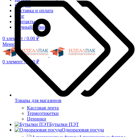
Скидки
Доставка и оплата
Блог
Контакты
Личный кабинет
0
элемент
/
0.00
₽
Меню
0
элемент
/
0.00
₽
Товары для магазинов
Кассовая лента
Термоэтикетки
Ценники
Бутылки ПЭТ
Одноразовая посуда