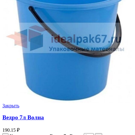
Закрыть
Ведро 7л Волна
190.15
₽