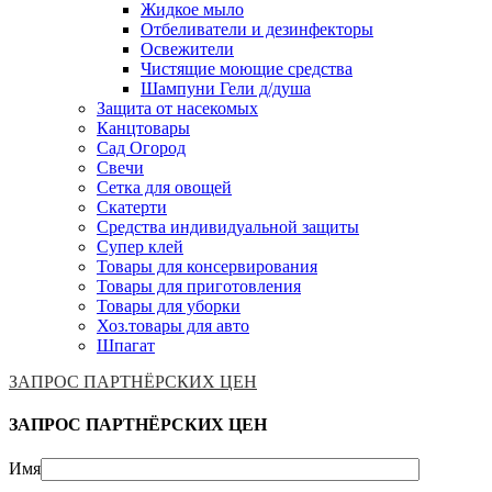
Жидкое мыло
Отбеливатели и дезинфекторы
Освежители
Чистящие моющие средства
Шампуни Гели д/душа
Защита от насекомых
Канцтовары
Сад Огород
Свечи
Сетка для овощей
Скатерти
Средства индивидуальной защиты
Супер клей
Товары для консервирования
Товары для приготовления
Товары для уборки
Хоз.товары для авто
Шпагат
ЗАПРОС ПАРТНЁРСКИХ ЦЕН
ЗАПРОС ПАРТНЁРСКИХ ЦЕН
Имя