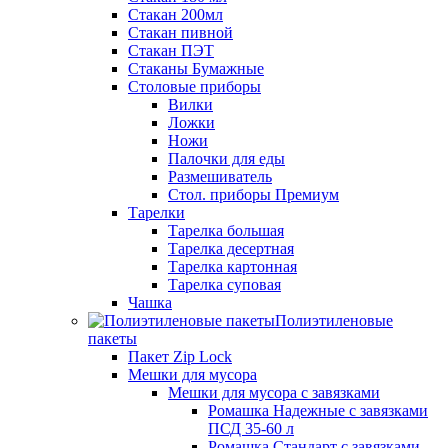
Стакан 200мл
Стакан пивной
Стакан ПЭТ
Стаканы Бумажные
Столовые приборы
Вилки
Ложки
Ножи
Палочки для еды
Размешиватель
Стол. приборы Премиум
Тарелки
Тарелка большая
Тарелка десертная
Тарелка картонная
Тарелка суповая
Чашка
Полиэтиленовые
пакеты
Пакет Zip Lock
Мешки для мусора
Мешки для мусора с завязками
Ромашка Надежные с завязками
ПСД 35-60 л
Ромашка Стандарт с завязками