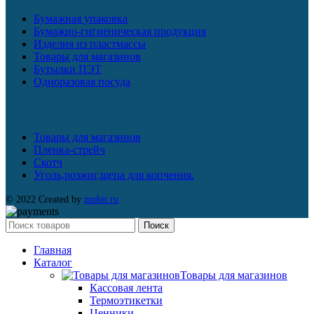
Бумажная упаковка
Бумажно-гигиеническая продукция
Изделия из пластмассы
Товары для магазинов
Бутылки ПЭТ
Одноразовая посуда
Товары для магазинов
Пленка-стрейч
Скотч
Уголь,розжиг,щепа для копчения.
© 2022 Created by
mobit.ru
Поиск
Главная
Каталог
Товары для магазинов
Кассовая лента
Термоэтикетки
Ценники