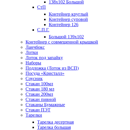
138х102 Большой
СтП
Контейнер круглый
Контейнер суповой
Контейнер 126
С.П.Г.
Большой 139х102
Контейнер с совмещенной крышкой
Ланчбокс
Лотки
Лоток под запайку
Наборы
Подложка (Лоток из ВСП)
Посуда «Кристалл»
Соусник
Стакан 100мл
Стакан 180 мл
Стакан 200мл
Стакан пивной
Стаканы Бумажные
Стакан ПЭТ
Тарелки
Тарелка десертная
Тарелка большая