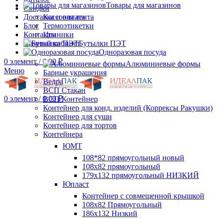
Товары для магазинов
Скидки
Доставка и оплата
Кассовая лента
Блог
Термоэтикетки
Контакты
Ценники
Личный кабинет
Бутылки ПЭТ
Одноразовая посуда
0
элемент
/
0.00
₽
Алюминиевые формы
Меню
Барные украшения
Ведра
ВСП Стакан
0
элемент
/
0.00
₽
ВСП Контейнер
Контейнер для конд. изделий (Коррексы Ракушки)
Контейнер для суши
Контейнер для тортов
Контейнера
ЮМТ
108*82 прямоугольный новый
108х82 прямоугольный
179х132 прямоугольный НИЗКИЙ
Юпласт
Контейнер с совмещенной крышкой
108х82 Прямоугольный
186х132 Низкий