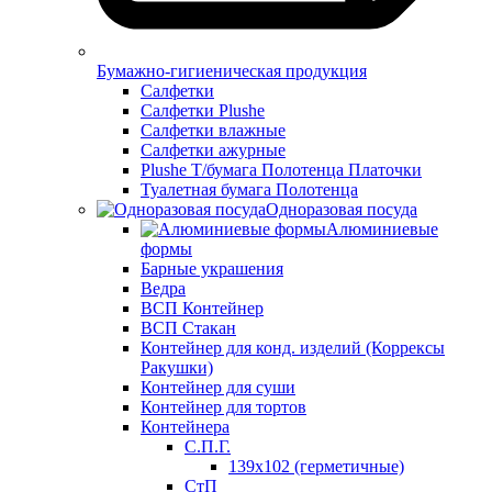
Бумажно-гигиеническая продукция
Салфетки
Салфетки Plushe
Салфетки влажные
Салфетки ажурные
Plushe Т/бумага Полотенца Платочки
Туалетная бумага Полотенца
Одноразовая посуда
Алюминиевые
формы
Барные украшения
Ведра
ВСП Контейнер
ВСП Стакан
Контейнер для конд. изделий (Коррексы
Ракушки)
Контейнер для суши
Контейнер для тортов
Контейнера
С.П.Г.
139х102 (герметичные)
СтП