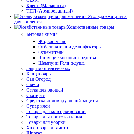
Скотч
Крепп (Малярный)
ТПЛ (Армированный)
Уголь,розжиг,щепа
для копчения.
Хозяйственные товары
Бытовая химия
Жидкое мыло
Отбеливатели и дезинфекторы
Освежители
Чистящие моющие средства
Шампуни Гели д/душа
Защита от насекомых
Канцтовары
Сад Огород
Свечи
Сетка для овощей
Скатерти
Средства индивидуальной защиты
Супер клей
Товары для консервирования
Товары для приготовления
Товары для уборки
Хоз.товары для авто
Шпагат