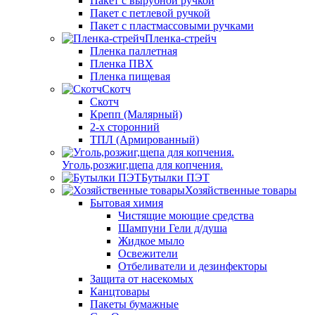
Пакет с вырубной ручкой
Пакет с петлевой ручкой
Пакет с пластмассовыми ручками
Пленка-стрейч
Пленка паллетная
Пленка ПВХ
Пленка пищевая
Скотч
Скотч
Крепп (Малярный)
2-х сторонний
ТПЛ (Армированный)
Уголь,розжиг,щепа для копчения.
Бутылки ПЭТ
Хозяйственные товары
Бытовая химия
Чистящие моющие средства
Шампуни Гели д/душа
Жидкое мыло
Освежители
Отбеливатели и дезинфекторы
Защита от насекомых
Канцтовары
Пакеты бумажные