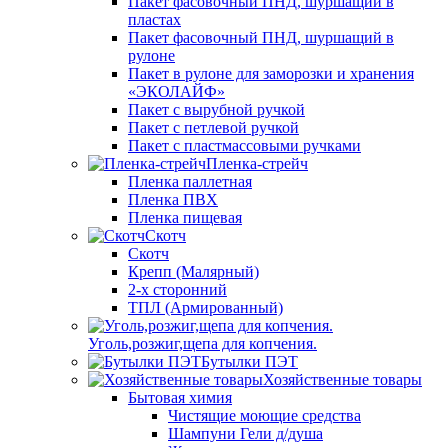
Пакет фасовочный ПНД, шуршащий в
пластах
Пакет фасовочный ПНД, шуршащий в
рулоне
Пакет в рулоне для заморозки и хранения
«ЭКОЛАЙФ»
Пакет с вырубной ручкой
Пакет с петлевой ручкой
Пакет с пластмассовыми ручками
Пленка-стрейч
Пленка паллетная
Пленка ПВХ
Пленка пищевая
Скотч
Скотч
Крепп (Малярный)
2-х сторонний
ТПЛ (Армированный)
Уголь,розжиг,щепа для копчения.
Бутылки ПЭТ
Хозяйственные товары
Бытовая химия
Чистящие моющие средства
Шампуни Гели д/душа