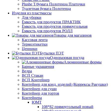
Plushe Т/бумага Полотенца Платочки
Туалетная бумага Полотенца
Изделия из пластмассы
Для уборки
Ёмкость для продуктов ПРАКТИК
Ёмкость для продуктов прямоугольная
Ёмкость для продуктов РОЛЛ
Товары для магазинов
Кассовая лента
Термоэтикетки
Ценники
Бутылки ПЭТ
Одноразовая посуда
Алюминиевые формы
Барные украшения
Ведра
ВСП Стакан
ВСП Контейнер
Контейнер для конд. изделий (Коррексы Ракушки)
Контейнер для суши
Контейнер для тортов
Контейнера
ЮМТ
108*82 прямоугольный новый