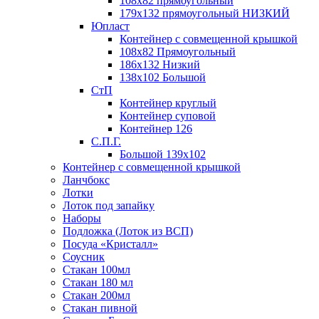
108х82 прямоугольный
179х132 прямоугольный НИЗКИЙ
Юпласт
Контейнер с совмещенной крышкой
108х82 Прямоугольный
186х132 Низкий
138х102 Большой
СтП
Контейнер круглый
Контейнер суповой
Контейнер 126
С.П.Г.
Большой 139х102
Контейнер с совмещенной крышкой
Ланчбокс
Лотки
Лоток под запайку
Наборы
Подложка (Лоток из ВСП)
Посуда «Кристалл»
Соусник
Стакан 100мл
Стакан 180 мл
Стакан 200мл
Стакан пивной