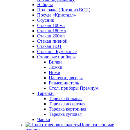
Наборы
Подложка (Лоток из ВСП)
Посуда «Кристалл»
Соусник
Стакан 100мл
Стакан 180 мл
Стакан 200мл
Стакан пивной
Стакан ПЭТ
Стаканы Бумажные
Столовые приборы
Вилки
Ложки
Ножи
Палочки для еды
Размешиватель
Стол. приборы Премиум
Тарелки
Тарелка большая
Тарелка десертная
Тарелка картонная
Тарелка суповая
Чашка
Полиэтиленовые
пакеты