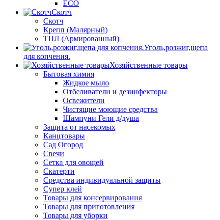
ECO
Скотч
Скотч
Крепп (Малярный)
ТПЛ (Армированный)
Уголь,розжиг,щепа
для копчения.
Хозяйственные товары
Бытовая химия
Жидкое мыло
Отбеливатели и дезинфекторы
Освежители
Чистящие моющие средства
Шампуни Гели д/душа
Защита от насекомых
Канцтовары
Сад Огород
Свечи
Сетка для овощей
Скатерти
Средства индивидуальной защиты
Супер клей
Товары для консервирования
Товары для приготовления
Товары для уборки