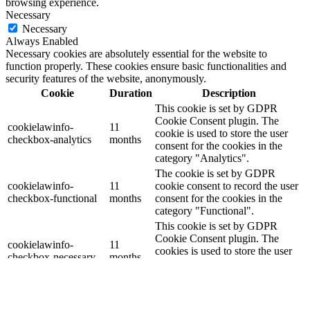
browsing experience.
Necessary
Necessary
Always Enabled
Necessary cookies are absolutely essential for the website to
function properly. These cookies ensure basic functionalities and
security features of the website, anonymously.
Cookie
Duration
Description
This cookie is set by GDPR
Cookie Consent plugin. The
cookielawinfo-
11
cookie is used to store the user
checkbox-analytics
months
consent for the cookies in the
category "Analytics".
The cookie is set by GDPR
cookielawinfo-
11
cookie consent to record the user
checkbox-functional
months
consent for the cookies in the
category "Functional".
This cookie is set by GDPR
Cookie Consent plugin. The
cookielawinfo-
11
cookies is used to store the user
checkbox-necessary
months
consent for the cookies in the
category "Necessary".
This cookie is set by GDPR
Cookie Consent plugin. The
cookielawinfo-
11