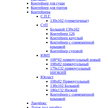
Контейнер для суши
Контейнер для тортов
Контейнера
С.П.Г.
139х102 (герметичные)
СтП
Большой 139х102
Контейнер 126
Контейнер круглый
Контейнер с совмещенной
крышкой
Контейнер суповой
ЮМТ
108*82 прямоугольный новый
108х82 прямоугольный
179х132 прямоугольный
НИЗКИЙ
Юпласт
108х82 Прямоугольный
138х102 Большой
186х132 Низкий
Контейнер с совмещенной
крышкой
Ланчбокс
Лоток под запайку