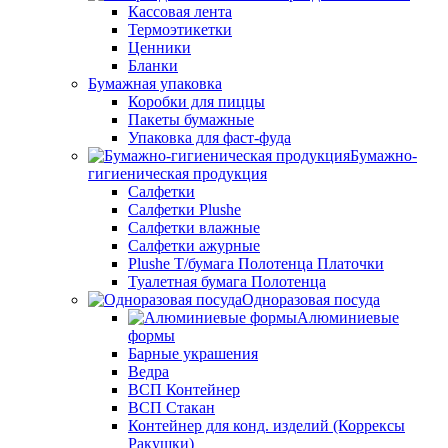
Кассовая лента
Термоэтикетки
Ценники
Бланки
Бумажная упаковка
Коробки для пиццы
Пакеты бумажные
Упаковка для фаст-фуда
Бумажно-
гигиеническая продукция
Салфетки
Салфетки Plushe
Салфетки влажные
Салфетки ажурные
Plushe Т/бумага Полотенца Платочки
Туалетная бумага Полотенца
Одноразовая посуда
Алюминиевые
формы
Барные украшения
Ведра
ВСП Контейнер
ВСП Стакан
Контейнер для конд. изделий (Коррексы
Ракушки)