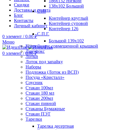
186х132 Низкий
Скидки
138х102 Большой
Доставка и оплата
СтП
Блог
Контейнер круглый
Контакты
Контейнер суповой
Личный кабинет
Контейнер 126
С.П.Г.
0
элемент
/
0.00
₽
Большой 139х102
Меню
Контейнер с совмещенной крышкой
Ланчбокс
0
элемент
/
0.00
₽
Лотки
Лоток под запайку
Наборы
Подложка (Лоток из ВСП)
Посуда «Кристалл»
Соусник
Стакан 100мл
Стакан 180 мл
Стакан 200мл
Стакан пивной
Стаканы Бумажные
Стакан ПЭТ
Тарелки
Тарелка десертная