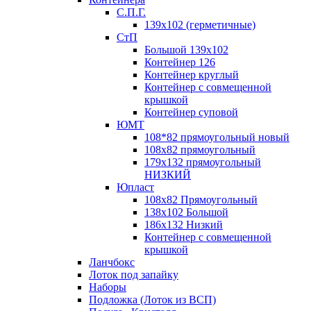
С.П.Г.
139х102 (герметичные)
СтП
Большой 139х102
Контейнер 126
Контейнер круглый
Контейнер с совмещенной
крышкой
Контейнер суповой
ЮМТ
108*82 прямоугольный новый
108х82 прямоугольный
179х132 прямоугольный
НИЗКИЙ
Юпласт
108х82 Прямоугольный
138х102 Большой
186х132 Низкий
Контейнер с совмещенной
крышкой
Ланчбокс
Лоток под запайку
Наборы
Подложка (Лоток из ВСП)