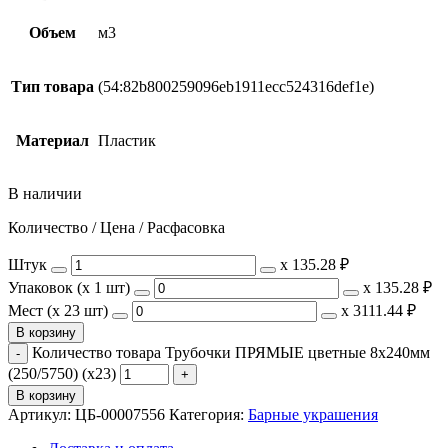
Объем
м3
Тип товара
(54:82b800259096eb1911ecc524316def1e)
Материал
Пластик
В наличии
Количество / Цена / Расфасовка
Штук
х
135.28 ₽
Упаковок (x 1 шт)
х
135.28 ₽
Мест (x 23 шт)
х
3111.44 ₽
В корзину
Количество товара Трубочки ПРЯМЫЕ цветные 8х240мм
(250/5750) (х23)
В корзину
Артикул:
ЦБ-00007556
Категория:
Барные украшения