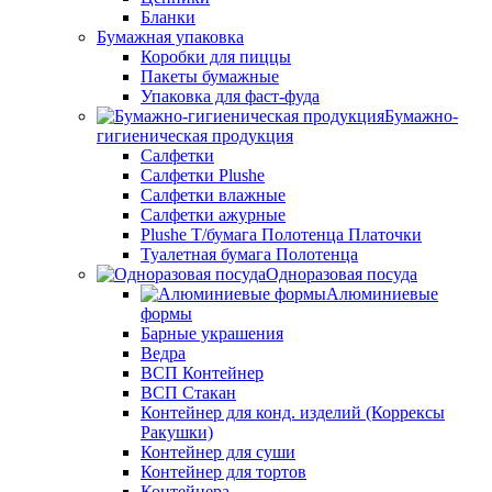
Бланки
Бумажная упаковка
Коробки для пиццы
Пакеты бумажные
Упаковка для фаст-фуда
Бумажно-
гигиеническая продукция
Салфетки
Салфетки Plushe
Салфетки влажные
Салфетки ажурные
Plushe Т/бумага Полотенца Платочки
Туалетная бумага Полотенца
Одноразовая посуда
Алюминиевые
формы
Барные украшения
Ведра
ВСП Контейнер
ВСП Стакан
Контейнер для конд. изделий (Коррексы
Ракушки)
Контейнер для суши
Контейнер для тортов
Контейнера