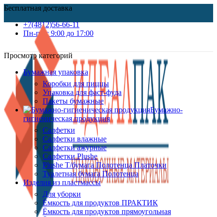
Бесплатная доставка
+7(4812)56-66-11
Пн-пт c 9:00 до 17:00
Просмотр категорий
Бумажная упаковка
Коробки для пиццы
Упаковка для фаст-фуда
Пакеты бумажные
Бумажно-
гигиеническая продукция
Салфетки
Салфетки влажные
Салфетки ажурные
Салфетки Plushe
Plushe Т/бумага Полотенца Платочки
Туалетная бумага Полотенца
Изделия из пластмассы
Для уборки
Ёмкость для продуктов ПРАКТИК
Ёмкость для продуктов прямоугольная