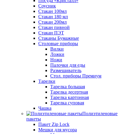
Посуда «Кристалл»
Соусник
Стакан 100мл
Стакан 180 мл
Стакан 200мл
Стакан пивной
Стакан ПЭТ
Стаканы Бумажные
Столовые приборы
Вилки
Ложки
Ножи
Палочки для еды
Размешиватель
Стол. приборы Премиум
Тарелки
Тарелка большая
Тарелка десертная
Тарелка картонная
Тарелка суповая
Чашка
Полиэтиленовые
пакеты
Пакет Zip Lock
Мешки для мусора