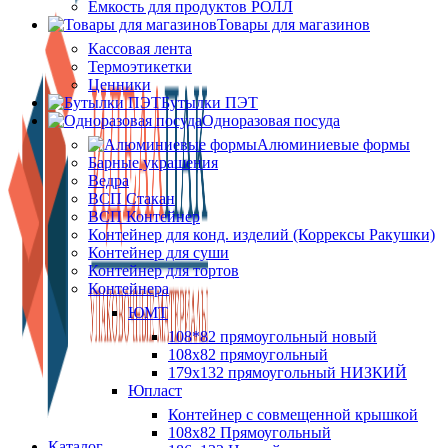
Ёмкость для продуктов РОЛЛ
Товары для магазинов
Кассовая лента
Термоэтикетки
Ценники
Бутылки ПЭТ
Одноразовая посуда
Алюминиевые формы
Барные украшения
Ведра
ВСП Стакан
ВСП Контейнер
Контейнер для конд. изделий (Коррексы Ракушки)
Контейнер для суши
Контейнер для тортов
Контейнера
ЮМТ
108*82 прямоугольный новый
108х82 прямоугольный
179х132 прямоугольный НИЗКИЙ
Юпласт
Контейнер с совмещенной крышкой
108х82 Прямоугольный
Каталог