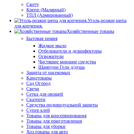
Скотч
Крепп (Малярный)
ТПЛ (Армированный)
Уголь,розжиг,щепа
для копчения.
Хозяйственные товары
Бытовая химия
Жидкое мыло
Отбеливатели и дезинфекторы
Освежители
Чистящие моющие средства
Шампуни Гели д/душа
Защита от насекомых
Канцтовары
Сад Огород
Свечи
Сетка для овощей
Скатерти
Средства индивидуальной защиты
Супер клей
Товары для консервирования
Товары для приготовления
Товары для уборки
Хоз.товары для авто