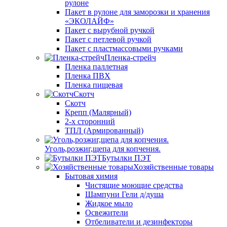
рулоне
Пакет в рулоне для заморозки и хранения
«ЭКОЛАЙФ»
Пакет с вырубной ручкой
Пакет с петлевой ручкой
Пакет с пластмассовыми ручками
Пленка-стрейч
Пленка паллетная
Пленка ПВХ
Пленка пищевая
Скотч
Скотч
Крепп (Малярный)
2-х сторонний
ТПЛ (Армированный)
Уголь,розжиг,щепа для копчения.
Бутылки ПЭТ
Хозяйственные товары
Бытовая химия
Чистящие моющие средства
Шампуни Гели д/душа
Жидкое мыло
Освежители
Отбеливатели и дезинфекторы