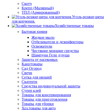
Скотч
Крепп (Малярный)
ТПЛ (Армированный)
Уголь,розжиг,щепа
для копчения.
Хозяйственные товары
Бытовая химия
Жидкое мыло
Отбеливатели и дезинфекторы
Освежители
Чистящие моющие средства
Шампуни Гели д/душа
Защита от насекомых
Канцтовары
Сад Огород
Свечи
Сетка для овощей
Скатерти
Средства индивидуальной защиты
Супер клей
Товары для консервирования
Товары для приготовления
Товары для уборки
Хоз.товары для авто