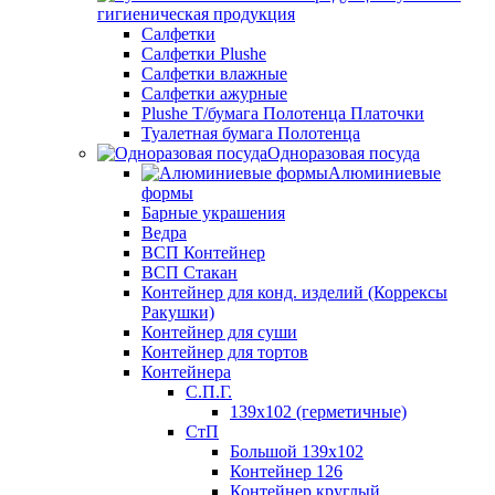
гигиеническая продукция
Салфетки
Салфетки Plushe
Салфетки влажные
Салфетки ажурные
Plushe Т/бумага Полотенца Платочки
Туалетная бумага Полотенца
Одноразовая посуда
Алюминиевые
формы
Барные украшения
Ведра
ВСП Контейнер
ВСП Стакан
Контейнер для конд. изделий (Коррексы
Ракушки)
Контейнер для суши
Контейнер для тортов
Контейнера
С.П.Г.
139х102 (герметичные)
СтП
Большой 139х102
Контейнер 126
Контейнер круглый