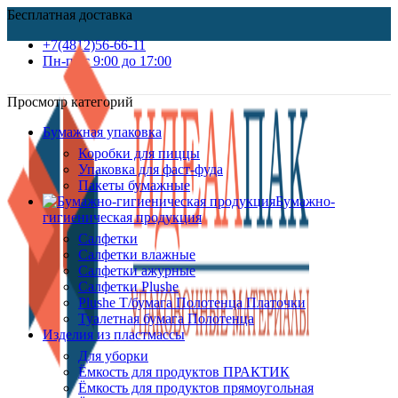
Бесплатная доставка
+7(4812)56-66-11
Пн-пт c 9:00 до 17:00
Просмотр категорий
Бумажная упаковка
Коробки для пиццы
Упаковка для фаст-фуда
Пакеты бумажные
Бумажно-
гигиеническая продукция
Салфетки
Салфетки влажные
Салфетки ажурные
Салфетки Plushe
Plushe Т/бумага Полотенца Платочки
Туалетная бумага Полотенца
Изделия из пластмассы
Для уборки
Ёмкость для продуктов ПРАКТИК
Ёмкость для продуктов прямоугольная