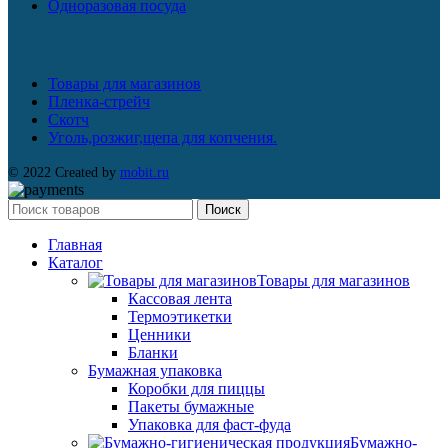
Одноразовая посуда
Товары для магазинов
Пленка-стрейч
Скотч
Уголь,розжиг,щепа для копчения.
© 2022 Created by
mobit.ru
Поиск
Главная
Каталог
Товары для магазинов
Кассовая лента
Термоэтикетки
Ценники
Бланки
Бумажная упаковка
Коробки для пиццы
Пакеты бумажные
Упаковка для фаст-фуда
Бумажно-