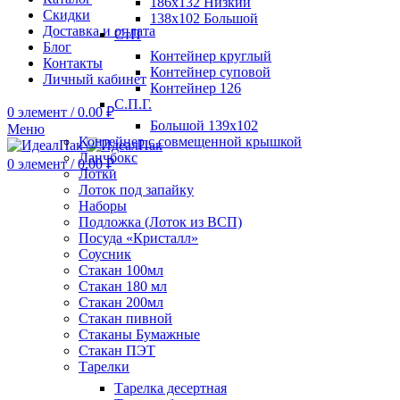
186х132 Низкий
Скидки
138х102 Большой
Доставка и оплата
СтП
Блог
Контейнер круглый
Контакты
Контейнер суповой
Личный кабинет
Контейнер 126
С.П.Г.
0
элемент
/
0.00
₽
Большой 139х102
Меню
Контейнер с совмещенной крышкой
Ланчбокс
0
элемент
/
0.00
₽
Лотки
Лоток под запайку
Наборы
Подложка (Лоток из ВСП)
Посуда «Кристалл»
Соусник
Стакан 100мл
Стакан 180 мл
Стакан 200мл
Стакан пивной
Стаканы Бумажные
Стакан ПЭТ
Тарелки
Тарелка десертная