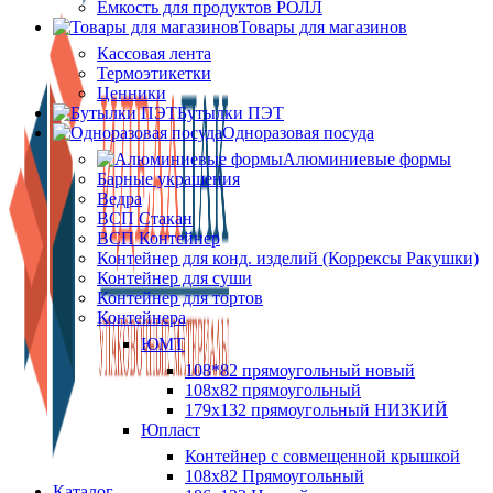
Ёмкость для продуктов РОЛЛ
Товары для магазинов
Кассовая лента
Термоэтикетки
Ценники
Бутылки ПЭТ
Одноразовая посуда
Алюминиевые формы
Барные украшения
Ведра
ВСП Стакан
ВСП Контейнер
Контейнер для конд. изделий (Коррексы Ракушки)
Контейнер для суши
Контейнер для тортов
Контейнера
ЮМТ
108*82 прямоугольный новый
108х82 прямоугольный
179х132 прямоугольный НИЗКИЙ
Юпласт
Контейнер с совмещенной крышкой
108х82 Прямоугольный
Каталог