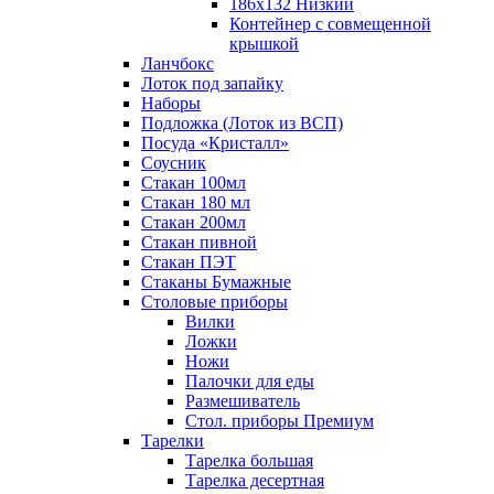
186х132 Низкий
Контейнер с совмещенной
крышкой
Ланчбокс
Лоток под запайку
Наборы
Подложка (Лоток из ВСП)
Посуда «Кристалл»
Соусник
Стакан 100мл
Стакан 180 мл
Стакан 200мл
Стакан пивной
Стакан ПЭТ
Стаканы Бумажные
Столовые приборы
Вилки
Ложки
Ножи
Палочки для еды
Размешиватель
Стол. приборы Премиум
Тарелки
Тарелка большая
Тарелка десертная