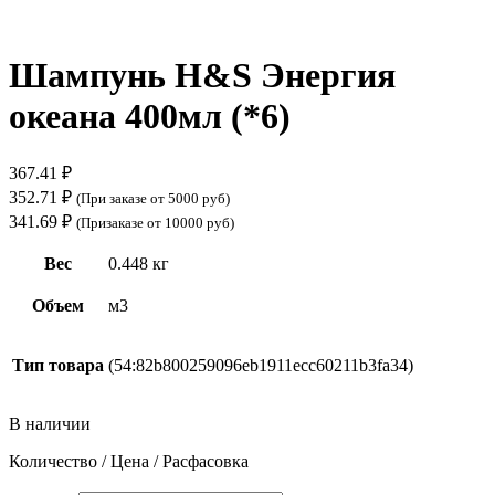
Нажмите, чтобы увеличить
Шампунь H&S Энергия
океана 400мл (*6)
367.41
₽
352.71
₽
(При заказе от 5000 руб)
341.69
₽
(Призаказе от 10000 руб)
Вес
0.448 кг
Объем
м3
Тип товара
(54:82b800259096eb1911ecc60211b3fa34)
В наличии
Количество / Цена / Расфасовка