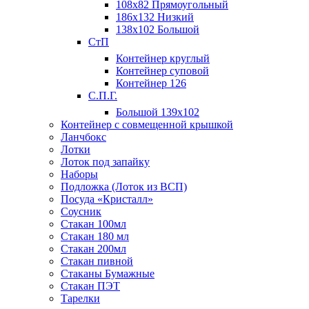
108х82 Прямоугольный
186х132 Низкий
138х102 Большой
СтП
Контейнер круглый
Контейнер суповой
Контейнер 126
С.П.Г.
Большой 139х102
Контейнер с совмещенной крышкой
Ланчбокс
Лотки
Лоток под запайку
Наборы
Подложка (Лоток из ВСП)
Посуда «Кристалл»
Соусник
Стакан 100мл
Стакан 180 мл
Стакан 200мл
Стакан пивной
Стаканы Бумажные
Стакан ПЭТ
Тарелки