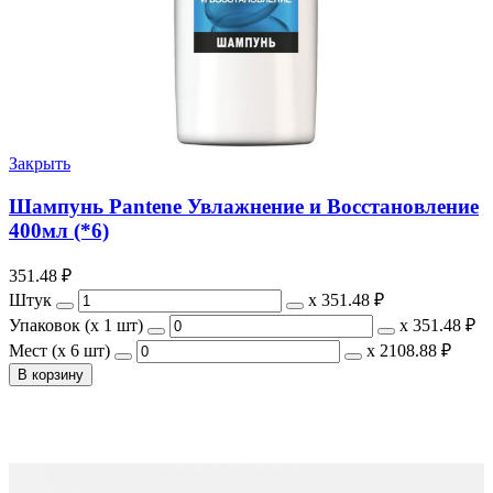
Закрыть
Шампунь Pantene Увлажнение и Восстановление
400мл (*6)
351.48
₽
Штук
х
351.48 ₽
Упаковок (x 1 шт)
х
351.48 ₽
Мест (x 6 шт)
х
2108.88 ₽
В корзину