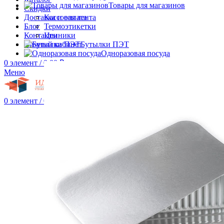
Товары для магазинов
Скидки
Доставка и оплата
Кассовая лента
Блог
Термоэтикетки
Контакты
Ценники
Личный кабинет
Бутылки ПЭТ
Одноразовая посуда
0
элемент
/
0.00
₽
Меню
0
элемент
/
0.00
₽