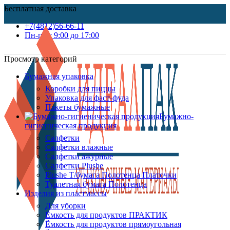
Бесплатная доставка
+7(4812)56-66-11
Пн-пт c 9:00 до 17:00
Просмотр категорий
Бумажная упаковка
Коробки для пиццы
Упаковка для фаст-фуда
Пакеты бумажные
Бумажно-
гигиеническая продукция
Салфетки
Салфетки влажные
Салфетки ажурные
Салфетки Plushe
Plushe Т/бумага Полотенца Платочки
Туалетная бумага Полотенца
Изделия из пластмассы
Для уборки
Ёмкость для продуктов ПРАКТИК
Ёмкость для продуктов прямоугольная