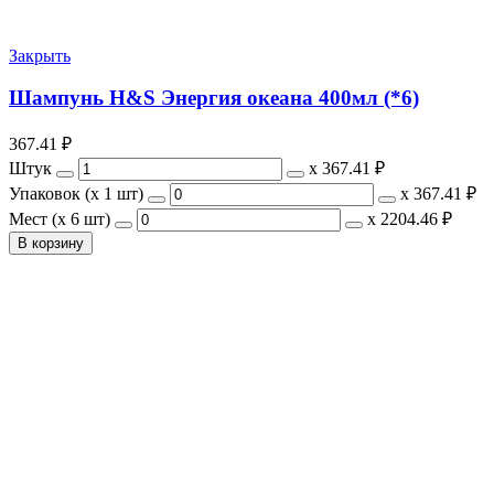
Закрыть
Шампунь H&S Энергия океана 400мл (*6)
367.41
₽
Штук
х
367.41 ₽
Упаковок (x 1 шт)
х
367.41 ₽
Мест (x 6 шт)
х
2204.46 ₽
В корзину