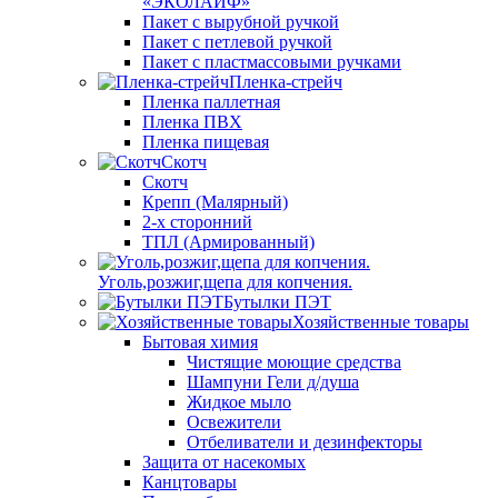
«ЭКОЛАЙФ»
Пакет с вырубной ручкой
Пакет с петлевой ручкой
Пакет с пластмассовыми ручками
Пленка-стрейч
Пленка паллетная
Пленка ПВХ
Пленка пищевая
Скотч
Скотч
Крепп (Малярный)
2-х сторонний
ТПЛ (Армированный)
Уголь,розжиг,щепа для копчения.
Бутылки ПЭТ
Хозяйственные товары
Бытовая химия
Чистящие моющие средства
Шампуни Гели д/душа
Жидкое мыло
Освежители
Отбеливатели и дезинфекторы
Защита от насекомых
Канцтовары