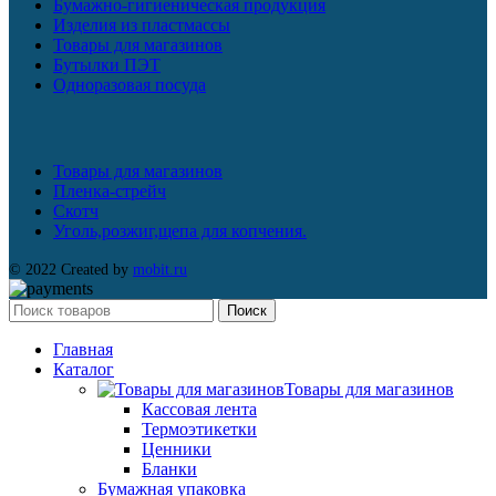
Бумажно-гигиеническая продукция
Изделия из пластмассы
Товары для магазинов
Бутылки ПЭТ
Одноразовая посуда
Товары для магазинов
Пленка-стрейч
Скотч
Уголь,розжиг,щепа для копчения.
© 2022 Created by
mobit.ru
Поиск
Главная
Каталог
Товары для магазинов
Кассовая лента
Термоэтикетки
Ценники
Бланки
Бумажная упаковка