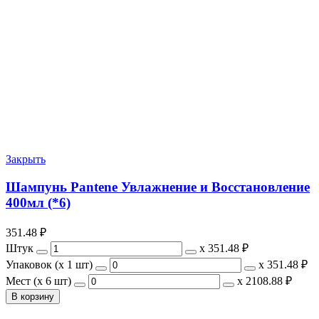
Закрыть
Шампунь Pantene Увлажнение и Восстановление
400мл (*6)
351.48
₽
Штук
х
351.48 ₽
Упаковок (x 1 шт)
х
351.48 ₽
Мест (x 6 шт)
х
2108.88 ₽
В корзину