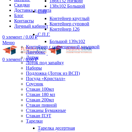
186х132 Низкий
Скидки
138х102 Большой
Доставка и оплата
СтП
Блог
Контейнер круглый
Контакты
Контейнер суповой
Личный кабинет
Контейнер 126
С.П.Г.
0
элемент
/
0.00
₽
Большой 139х102
Меню
Контейнер с совмещенной крышкой
Ланчбокс
Лотки
0
элемент
/
0.00
₽
Лоток под запайку
Наборы
Подложка (Лоток из ВСП)
Посуда «Кристалл»
Соусник
Стакан 100мл
Стакан 180 мл
Стакан 200мл
Стакан пивной
Стаканы Бумажные
Стакан ПЭТ
Тарелки
Тарелка десертная