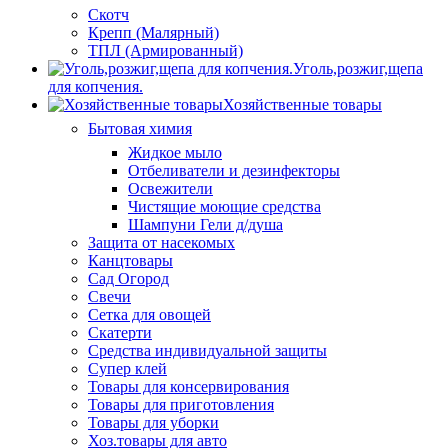
Скотч
Крепп (Малярный)
ТПЛ (Армированный)
Уголь,розжиг,щепа
для копчения.
Хозяйственные товары
Бытовая химия
Жидкое мыло
Отбеливатели и дезинфекторы
Освежители
Чистящие моющие средства
Шампуни Гели д/душа
Защита от насекомых
Канцтовары
Сад Огород
Свечи
Сетка для овощей
Скатерти
Средства индивидуальной защиты
Супер клей
Товары для консервирования
Товары для приготовления
Товары для уборки
Хоз.товары для авто