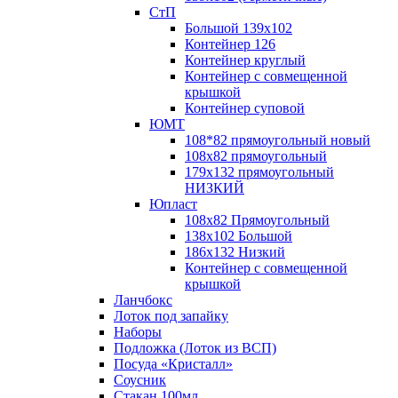
СтП
Большой 139х102
Контейнер 126
Контейнер круглый
Контейнер с совмещенной
крышкой
Контейнер суповой
ЮМТ
108*82 прямоугольный новый
108х82 прямоугольный
179х132 прямоугольный
НИЗКИЙ
Юпласт
108х82 Прямоугольный
138х102 Большой
186х132 Низкий
Контейнер с совмещенной
крышкой
Ланчбокс
Лоток под запайку
Наборы
Подложка (Лоток из ВСП)
Посуда «Кристалл»
Соусник
Стакан 100мл