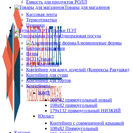
Ёмкость для продуктов РОЛЛ
Товары для магазинов
Кассовая лента
Термоэтикетки
Ценники
Бутылки ПЭТ
Одноразовая посуда
Алюминиевые формы
Барные украшения
Ведра
ВСП Стакан
ВСП Контейнер
Контейнер для конд. изделий (Коррексы Ракушки)
Контейнер для суши
Контейнер для тортов
Контейнера
ЮМТ
108*82 прямоугольный новый
108х82 прямоугольный
179х132 прямоугольный НИЗКИЙ
Юпласт
Контейнер с совмещенной крышкой
108х82 Прямоугольный
Каталог