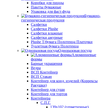
Коробки для пиццы
Пакеты бумажные
Упаковка для фаст-фуда
Бумажно-
гигиеническая продукция
Салфетки
Салфетки Plushe
Салфетки влажные
Салфетки ажурные
Plushe Т/бумага Полотенца Платочки
Туалетная бумага Полотенца
Одноразовая посуда
Алюминиевые
формы
Барные украшения
Ведра
ВСП Контейнер
ВСП Стакан
Контейнер для конд. изделий (Коррексы
Ракушки)
Контейнер для суши
Контейнер для тортов
Контейнера
С.П.Г.
139х102 (герметичные)