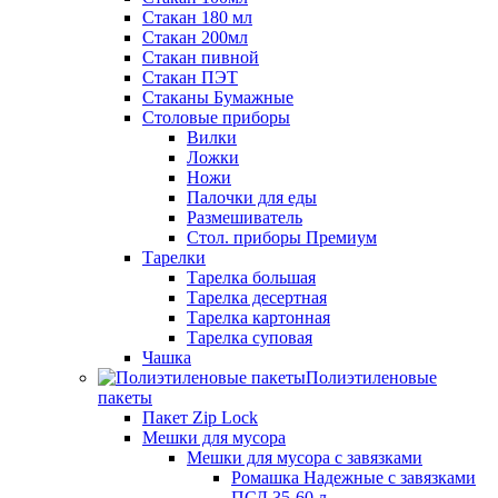
Стакан 180 мл
Стакан 200мл
Стакан пивной
Стакан ПЭТ
Стаканы Бумажные
Столовые приборы
Вилки
Ложки
Ножи
Палочки для еды
Размешиватель
Стол. приборы Премиум
Тарелки
Тарелка большая
Тарелка десертная
Тарелка картонная
Тарелка суповая
Чашка
Полиэтиленовые
пакеты
Пакет Zip Lock
Мешки для мусора
Мешки для мусора с завязками
Ромашка Надежные с завязками
ПСД 35-60 л