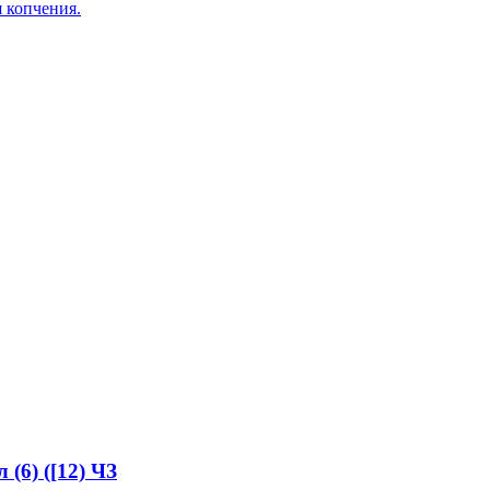
я копчения.
(6) ([12) ЧЗ