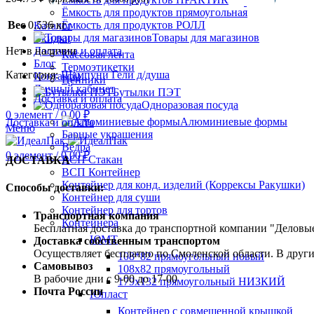
Ёмкость для продуктов прямоугольная
Вес
0.536 кг
Ёмкость для продуктов РОЛЛ
Каталог
Товары для магазинов
Скидки
Нет в наличии
Доставка и оплата
Кассовая лента
Блог
Термоэтикетки
Категория:
Шампуни Гели д/душа
Контакты
Ценники
Личный кабинет
Бутылки ПЭТ
Доставка и оплата
Одноразовая посуда
0
элемент
/
0.00
₽
Алюминиевые формы
Доставка и оплата
Меню
Барные украшения
Ведра
0
элемент
/
0.00
₽
ВСП Стакан
ДОСТАВКА
ВСП Контейнер
Контейнер для конд. изделий (Коррексы Ракушки)
Способы доставки:
Контейнер для суши
Контейнер для тортов
Транспортная компания
Контейнера
Бесплатная доставка до транспортной компании "Делов
ЮМТ
Доставка собственным транспортом
Осуществляет бесплатно по Смоленской области. В друг
108*82 прямоугольный новый
Самовывоз
108х82 прямоугольный
В рабочие дни с 9-00 до 17-00
179х132 прямоугольный НИЗКИЙ
Почта России
Юпласт
Контейнер с совмещенной крышкой