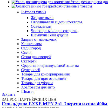
Уголь,розжиг,щепа дл
Хозяйственные товары
Бытовая химия
Жидкое мыло
Отбеливатели и дезинфекторы
Освежители
Чистящие моющие средства
Шампуни Гели д/душа
Защита от насекомых
Канцтовары
Сад Огород
Свечи
Сетка для овощей
Скатерти
Средства индивидуальной защиты
Супер клей
Товары для консервирования
Товары для приготовления
Товары для уборки
Хоз.товары для авто
Шпагат
Закрыть
ЗАПРОС ПАРТНЁРСКИХ ЦЕН
Гель д/душа EXXE MEN 2в1 Энергия и сила 400мл 