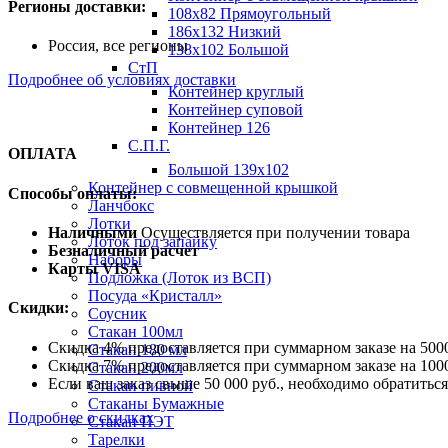
Регионы доставки:
108х82 Прямоугольный
186х132 Низкий
Россия, все регионы
138х102 Большой
СтП
Подробнее об условиях доставки
Контейнер круглый
Контейнер суповой
Контейнер 126
С.П.Г.
ОПЛАТА
Большой 139х102
Контейнер с совмещенной крышкой
Способы оплаты:
Ланчбокс
Лотки
Наличными
Осуществляется при получении товара
Лоток под запайку
Безналичный расчет
Наборы
Карты VISA
Подложка (Лоток из ВСП)
Посуда «Кристалл»
Скидки:
Соусник
Стакан 100мл
Скидка 4% предоставляется при суммарном заказе на 5000
Стакан 180 мл
Скидка 7% предоставляется при суммарном заказе на 1000
Стакан 200мл
Если ваш заказ свыше 50 000 руб., необходимо обратить
Стакан пивной
Стаканы Бумажные
Подробнее о скидках
Стакан ПЭТ
Тарелки