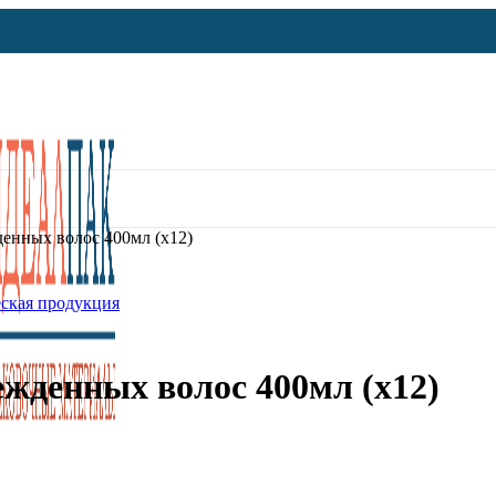
енных волос 400мл (х12)
ская продукция
жденных волос 400мл (х12)