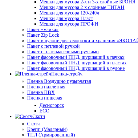
Мешки для мусора 2-х и 3-х слойные БРОНЯ
Мешки для мусора 2-х слойные ТИТАН
Мешки для мусора 120-240л
Мешки для мусора Пласт
Мешки для мусора ПРОФИ
Пакет «майка»
Пакет Zip Lock
Пакет в рулоне для заморозки и хранения «ЭКОЛ
Пакет с петлевой ручкой
Пакет с пластмассовыми ручками
Пакет фасовочный ПНД, шуршащий в пачках
Пакет фасовочный ПНД, шуршащий в пластах
Пакет фасовочный ПНД, шуршащий в рулоне
Пленка-стрейч
Пленка Воздушно пузырчатая
Пленка паллетная
Пленка ПВХ
Пленка пищевая
Десногорск
ECO
Скотч
Скотч
Крепп (Малярный)
ТПЛ (Армированный)