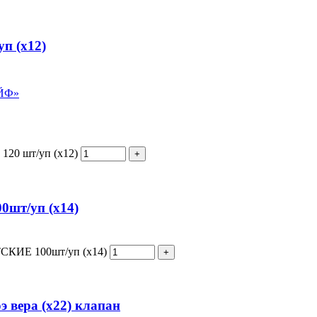
п (х12)
АЙФ»
120 шт/уп (х12)
шт/уп (х14)
СКИЕ 100шт/уп (х14)
э вера (х22) клапан