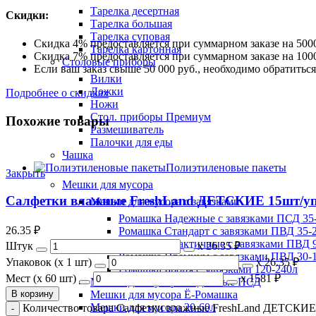
Тарелка десертная
Скидки:
Тарелка большая
Тарелка суповая
Скидка 4% предоставляется при суммарном заказе на 5000
Тарелка картонная
Скидка 7% предоставляется при суммарном заказе на 1000
Столовые приборы
Если ваш заказ свыше 50 000 руб., необходимо обратить
Вилки
Ложки
Подробнее о скидках
Ножи
Стол. приборы Премиум
Похожие товары
Размешиватель
Палочки для еды
Чашка
Полиэтиленовые пакеты
Закрыть
Мешки для мусора
Салфетки влажные FreshLand ДЕТСКИЕ 15шт/уп 
Мешки для мусора с завязками
Ромашка Надежные с завязками ПСД 35-
26.35
₽
Ромашка Стандарт с завязками ПВД 35-2
Ромашка Практичные с завязками ПВД 9
Штук
х
26.35 ₽
Ромашка Премиум с завязками ПВД 30-
Упаковок (x 1 шт)
х
26.35 ₽
Ромашка Броня с завязками 120-240л
Мест (x 60 шт)
х
1581 ₽
Мешки для мусора Надежные ПСД
В корзину
Мешки для мусора Ё-Ромашка
Мешки для мусора 20-60л
Количество товара Салфетки влажные FreshLand ДЕТСКИЕ 