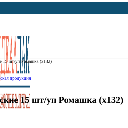
 15 шт/уп Ромашка (х132)
ская продукция
кие 15 шт/уп Ромашка (х132)