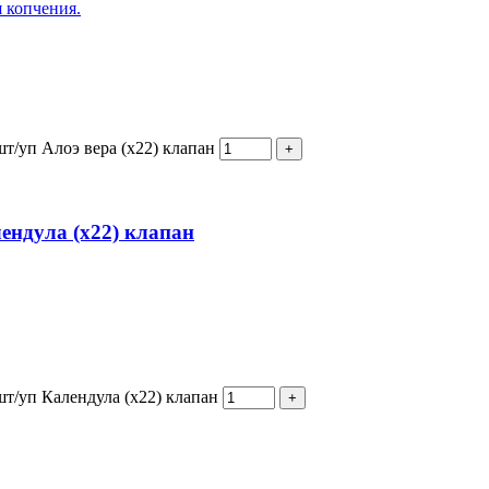
я копчения.
т/уп Алоэ вера (х22) клапан
ендула (х22) клапан
т/уп Календула (х22) клапан