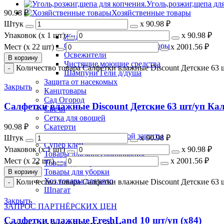
Уголь,розжиг,щепа дл
90.98
₽
Хозяйственные товары
Штук
х
90.98 ₽
Бытовая химия
Упаковок (x 1 шт)
х
90.98 ₽
Жидкое мыло
Отбеливатели и дезинфекторы
Мест (x 22 шт)
х
2001.56 ₽
Освежители
В корзину
Чистящие моющие средства
Количество товара Салфетки влажные Discount Детские 63 ш
Шампуни Гели д/душа
Защита от насекомых
Закрыть
Канцтовары
Сад Огород
Салфетки влажные Discount Детские 63 шт/уп Кал
Свечи
Сетка для овощей
Скатерти
90.98
₽
Средства индивидуальной защиты
Штук
х
90.98 ₽
Супер клей
Упаковок (x 1 шт)
х
90.98 ₽
Товары для консервирования
Мест (x 22 шт)
х
2001.56 ₽
Товары для приготовления
Товары для уборки
В корзину
Хоз.товары для авто
Количество товара Салфетки влажные Discount Детские 63 ш
Шпагат
Закрыть
ЗАПРОС ПАРТНЁРСКИХ ЦЕН
Салфетки влажные FreshLand 10 шт/уп (х84)