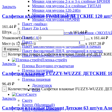
Мешки для мусора 2-х и 3-х слойные БРОНЯ
Мешки для мусора 2-х слойные ТИТАН
Закрыть
Мешки для мусора 120-240л
Мешки для мусора Пласт
Салфетки влажные FreshLand ДЕТСКИЕ 120 шт/у
Мешки для мусора ПРОФИ
Пакет «майка»
161.44
₽
Пакет Zip Lock
Штук
х
161.44 ₽
Пакет в рулоне для заморозки и хранения «ЭКОЛ
Пакет с петлевой ручкой
Упаковок (x 1 шт)
х
161.44 ₽
Пакет с пластмассовыми ручками
Мест (x 12 шт)
х
1937.28 ₽
Пакет фасовочный ПНД, шуршащий в пачках
В корзину
Пакет фасовочный ПНД, шуршащий в пластах
Количество товара Салфетки влажные FreshLand ДЕТСКИЕ 
Пакет фасовочный ПНД, шуршащий в рулоне
Пленка-стрейч
Закрыть
Пленка Воздушно пузырчатая
Пленка паллетная
Салфетки влажные FUZZY-WUZZE ДЕТСКИЕ 100
Пленка ПВХ
Пленка пищевая
96.49
₽
Десногорск
Количество товара Салфетки влажные FUZZY-WUZZE ДЕТ
ECO
Скотч
Закрыть
Скотч
Крепп (Малярный)
Салфетки влажные Discount Детские 63 шт/уп Ало
ТПЛ (Армированный)