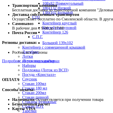
108х82 Прямоугольный
Транспортная компания
186х132 Низкий
Бесплатная доставка до транспортной компании "Делов
138х102 Большой
Доставка собственным транспортом
СтП
Осуществляет бесплатно по Смоленской области. В друг
Контейнер круглый
Самовывоз
Контейнер суповой
В рабочие дни с 9-00 до 17-00
Контейнер 126
Почта России
С.П.Г.
Регионы доставки:
Большой 139х102
Контейнер с совмещенной крышкой
Ланчбокс
Россия, все регионы
Лотки
Лоток под запайку
Подробнее об условиях доставки
Наборы
Подложка (Лоток из ВСП)
Посуда «Кристалл»
Соусник
ОПЛАТА
Стакан 100мл
Стакан 180 мл
Способы оплаты:
Стакан 200мл
Стакан пивной
Наличными
Осуществляется при получении товара
Стаканы Бумажные
Безналичный расчет
Стакан ПЭТ
Карты VISA
Тарелки