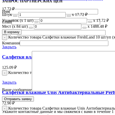
ЗАПРОС ПАРТНЁРСКИХ ЦЕН
17.72
₽
Имя
Штук
х
17.72 ₽
Упаковок (x 1 шт)
х
17.72 ₽
Email
Мест (x 84 шт)
х
1488.48 ₽
В корзину
Телефон
Количество товара Салфетки влажные FreshLand 10 шт/уп (
Компания
Закрыть
Салфетки влажные Эконом Smart ДЛЯ ВСЕЙ СЕМ
125.09
₽
Количество товара Салфетки влажные Эконом Smart ДЛЯ В
Закрыть
Ваше сообщение
Салфетки влажные Unis Антибактериальные Perfu
72.90
₽
Количество товара Салфетки влажные Unis Антибактериальн
Укажите контактные данные и мы свяжемся с вами в течение 1 