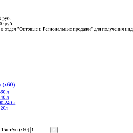
 руб.
0 руб.
ся в отдел "Оптовые и Региональные продажи" для получения ин
(х60)
60 л
40 л
0-240 л
120л
15шт/уп (х60)