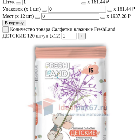
Штук
х
161.44 ₽
Упаковок (x 1 шт)
х
161.44 ₽
Мест (x 12 шт)
х
1937.28 ₽
В корзину
Количество товара Салфетки влажные FreshLand
ДЕТСКИЕ 120 шт/уп (х12)