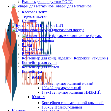
Ёмкость для продуктов РОЛЛ
Товары для магазинов
Кассовая лента
Термоэтикетки
Ценники
Бутылки ПЭТ
Одноразовая посуда
Алюминиевые формы
Барные украшения
Ведра
ВСП Стакан
ВСП Контейнер
Контейнер для конд. изделий (Коррексы Ракушки)
Контейнер для суши
Контейнер для тортов
Контейнера
ЮМТ
108*82 прямоугольный новый
108х82 прямоугольный
179х132 прямоугольный НИЗКИЙ
Юпласт
Контейнер с совмещенной крышкой
108х82 Прямоугольный
Каталог