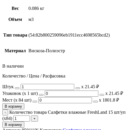
Вес
0.086 кг
Объем
м3
Тип товара
(54:82b800259096eb1911ecc4698565bcd2)
Материал
Вискоза-Полиэстр
В наличии
Количество / Цена / Расфасовка
Штук
х
21.45 ₽
Упаковок (x 1 шт)
х
21.45 ₽
Мест (x 84 шт)
х
1801.8 ₽
В корзину
Количество товара Салфетки влажные FreshLand 15 шт/уп
(х84)
В корзину