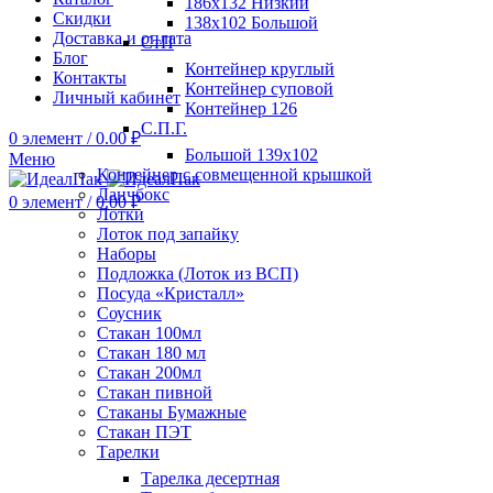
186х132 Низкий
Скидки
138х102 Большой
Доставка и оплата
СтП
Блог
Контейнер круглый
Контакты
Контейнер суповой
Личный кабинет
Контейнер 126
С.П.Г.
0
элемент
/
0.00
₽
Большой 139х102
Меню
Контейнер с совмещенной крышкой
Ланчбокс
0
элемент
/
0.00
₽
Лотки
Лоток под запайку
Наборы
Подложка (Лоток из ВСП)
Посуда «Кристалл»
Соусник
Стакан 100мл
Стакан 180 мл
Стакан 200мл
Стакан пивной
Стаканы Бумажные
Стакан ПЭТ
Тарелки
Тарелка десертная