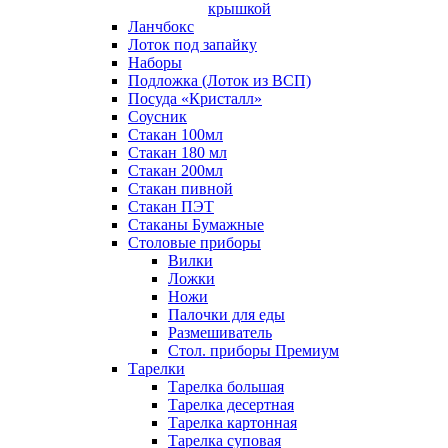
крышкой
Ланчбокс
Лоток под запайку
Наборы
Подложка (Лоток из ВСП)
Посуда «Кристалл»
Соусник
Стакан 100мл
Стакан 180 мл
Стакан 200мл
Стакан пивной
Стакан ПЭТ
Стаканы Бумажные
Столовые приборы
Вилки
Ложки
Ножи
Палочки для еды
Размешиватель
Стол. приборы Премиум
Тарелки
Тарелка большая
Тарелка десертная
Тарелка картонная
Тарелка суповая