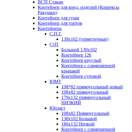
ВСП Стакан
Контейнер для конд. изделий (Коррексы
Ракушки)
Контейнер для суши
Контейнер для тортов
Контейнера
С.П.Г.
139х102 (герметичные)
СтП
Большой 139х102
Контейнер 126
Контейнер круглый
Контейнер с совмещенной
крышкой
Контейнер суповой
ЮМТ
108*82 прямоугольный новый
108х82 прямоугольный
179х132 прямоугольный
НИЗКИЙ
Юпласт
108х82 Прямоугольный
138х102 Большой
186х132 Низкий
Контейнер с совмещенной