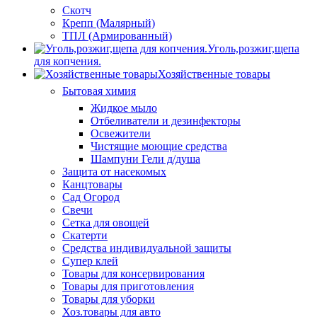
Скотч
Крепп (Малярный)
ТПЛ (Армированный)
Уголь,розжиг,щепа
для копчения.
Хозяйственные товары
Бытовая химия
Жидкое мыло
Отбеливатели и дезинфекторы
Освежители
Чистящие моющие средства
Шампуни Гели д/душа
Защита от насекомых
Канцтовары
Сад Огород
Свечи
Сетка для овощей
Скатерти
Средства индивидуальной защиты
Супер клей
Товары для консервирования
Товары для приготовления
Товары для уборки
Хоз.товары для авто