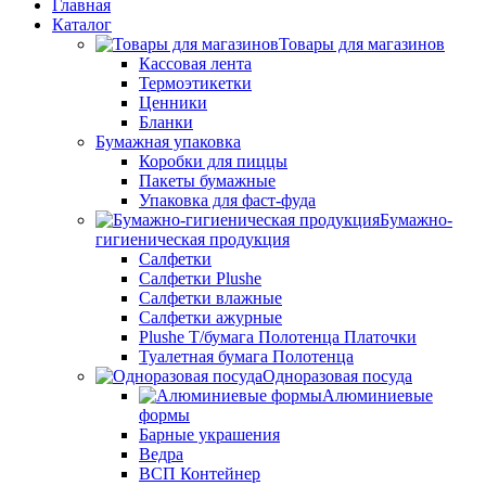
Главная
Каталог
Товары для магазинов
Кассовая лента
Термоэтикетки
Ценники
Бланки
Бумажная упаковка
Коробки для пиццы
Пакеты бумажные
Упаковка для фаст-фуда
Бумажно-
гигиеническая продукция
Салфетки
Салфетки Plushe
Салфетки влажные
Салфетки ажурные
Plushe Т/бумага Полотенца Платочки
Туалетная бумага Полотенца
Одноразовая посуда
Алюминиевые
формы
Барные украшения
Ведра
ВСП Контейнер