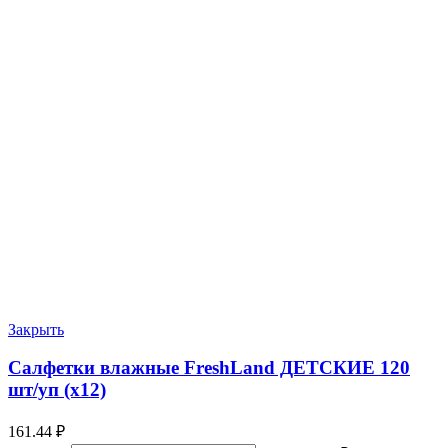
Закрыть
Салфетки влажные FreshLand ДЕТСКИЕ 120
шт/уп (х12)
161.44
₽