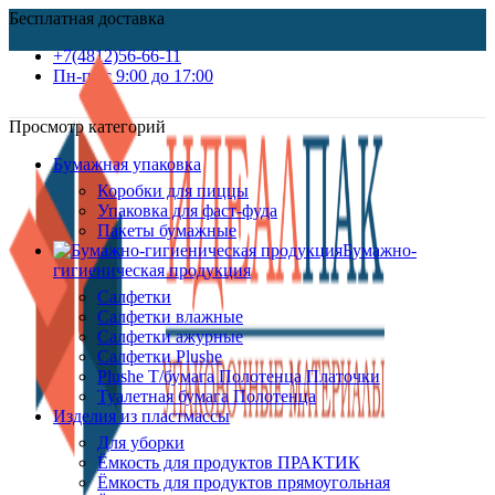
Бесплатная доставка
+7(4812)56-66-11
Пн-пт c 9:00 до 17:00
Просмотр категорий
Бумажная упаковка
Коробки для пиццы
Упаковка для фаст-фуда
Пакеты бумажные
Бумажно-
гигиеническая продукция
Салфетки
Салфетки влажные
Салфетки ажурные
Салфетки Plushe
Plushe Т/бумага Полотенца Платочки
Туалетная бумага Полотенца
Изделия из пластмассы
Для уборки
Ёмкость для продуктов ПРАКТИК
Ёмкость для продуктов прямоугольная