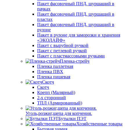
Пакет фасовочный ПНД, шуршащий в
пачках
Пакет фасовочный ПНД, шуршащий в
пластах
Пакет фасовочный ПНД, шуршащий в
рулоне
Пакет в рулоне для заморозки и хранения
«ЭКОЛАЙФ»
Пакет с вырубной ручкой
Пакет с петлевой ручкой
Пакет с пластмассовыми ручками
Пленка-стрейч
Пленка паллетная
Пленка ПВХ
Пленка пищевая
Скотч
Скотч
Крепп (Малярный)
2-х сторонний
ТПЛ (Армированный)
Уголь,розжиг,щепа для копчения.
Бутылки ПЭТ
Хозяйственные товары
Бытовая химия