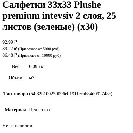
Салфетки 33х33 Plushe
premium intevsiv 2 слоя, 25
листов (зеленые) (х30)
92.99
₽
89.27
₽
(При заказе от 5000 руб)
86.48
₽
(Призаказе от 10000 руб)
Вес
0.095 кг
Объем
м3
Тип товара
(54:82b100259096eb1911ecab84d092748c)
Материал
Целлюлоза
Нет в наличии