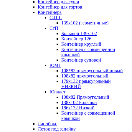
Контейнер для суши
Контейнер для тортов
Контейнера
С.П.Г.
139х102 (герметичные)
СтП
Большой 139х102
Контейнер 126
Контейнер круглый
Контейнер с совмещенной
крышкой
Контейнер суповой
ЮМТ
108*82 прямоугольный новый
108х82 прямоугольный
179х132 прямоугольный
НИЗКИЙ
Юпласт
108х82 Прямоугольный
138х102 Большой
186х132 Низкий
Контейнер с совмещенной
крышкой
Ланчбокс
Лоток под запайку