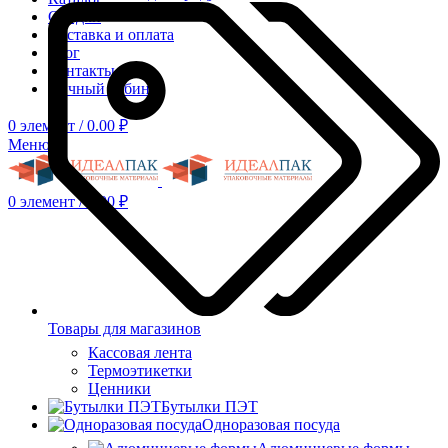
Скидки
Доставка и оплата
Блог
Контакты
Личный кабинет
0
элемент
/
0.00
₽
Меню
0
элемент
/
0.00
₽
Товары для магазинов
Кассовая лента
Термоэтикетки
Ценники
Бутылки ПЭТ
Одноразовая посуда