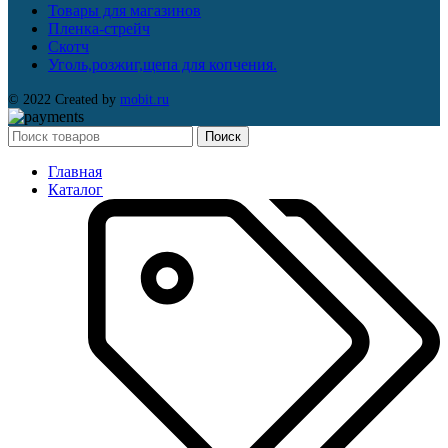
Товары для магазинов
Пленка-стрейч
Скотч
Уголь,розжиг,щепа для копчения.
© 2022 Created by
mobit.ru
Поиск
Главная
Каталог