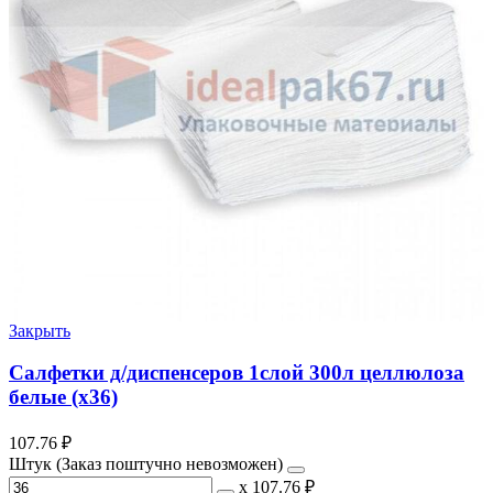
Закрыть
Салфетки д/диспенсеров 1слой 300л целлюлоза
белые (х36)
107.76
₽
Штук (Заказ поштучно невозможен)
х
107.76 ₽