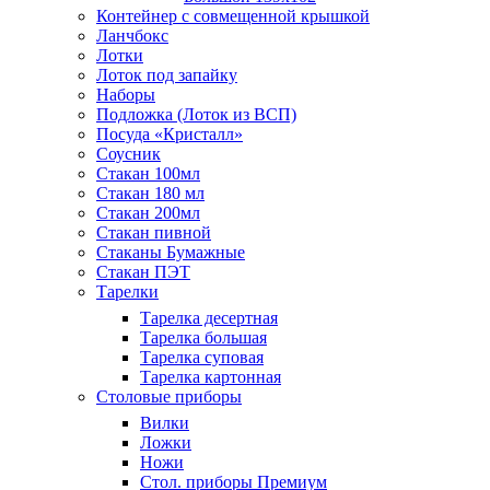
Контейнер с совмещенной крышкой
Ланчбокс
Лотки
Лоток под запайку
Наборы
Подложка (Лоток из ВСП)
Посуда «Кристалл»
Соусник
Стакан 100мл
Стакан 180 мл
Стакан 200мл
Стакан пивной
Стаканы Бумажные
Стакан ПЭТ
Тарелки
Тарелка десертная
Тарелка большая
Тарелка суповая
Тарелка картонная
Столовые приборы
Вилки
Ложки
Ножи
Стол. приборы Премиум