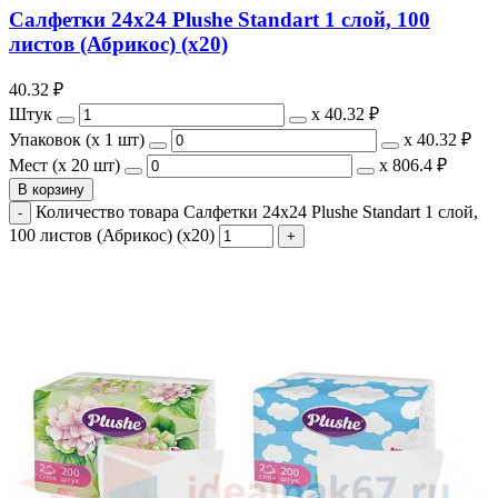
Салфетки 24х24 Plushe Standart 1 слой, 100
листов (Абрикос) (х20)
40.32
₽
Штук
х
40.32 ₽
Упаковок (x 1 шт)
х
40.32 ₽
Мест (x 20 шт)
х
806.4 ₽
В корзину
Количество товара Салфетки 24х24 Plushe Standart 1 слой,
100 листов (Абрикос) (х20)