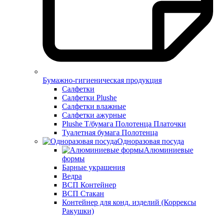
Бумажно-гигиеническая продукция
Салфетки
Салфетки Plushe
Салфетки влажные
Салфетки ажурные
Plushe Т/бумага Полотенца Платочки
Туалетная бумага Полотенца
Одноразовая посуда
Алюминиевые
формы
Барные украшения
Ведра
ВСП Контейнер
ВСП Стакан
Контейнер для конд. изделий (Коррексы
Ракушки)