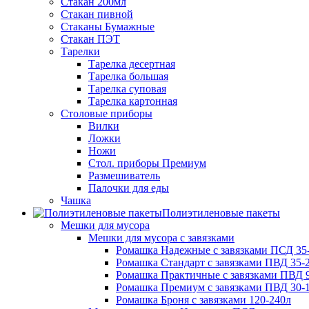
Стакан 200мл
Стакан пивной
Стаканы Бумажные
Стакан ПЭТ
Тарелки
Тарелка десертная
Тарелка большая
Тарелка суповая
Тарелка картонная
Столовые приборы
Вилки
Ложки
Ножи
Стол. приборы Премиум
Размешиватель
Палочки для еды
Чашка
Полиэтиленовые пакеты
Мешки для мусора
Мешки для мусора с завязками
Ромашка Надежные с завязками ПСД 35-
Ромашка Стандарт с завязками ПВД 35-2
Ромашка Практичные с завязками ПВД 9
Ромашка Премиум с завязками ПВД 30-
Ромашка Броня с завязками 120-240л