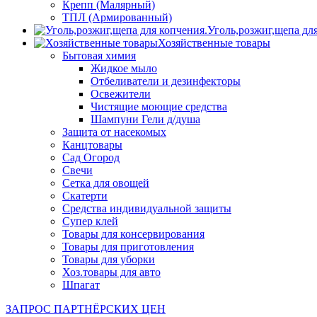
Крепп (Малярный)
ТПЛ (Армированный)
Уголь,розжиг,щепа дл
Хозяйственные товары
Бытовая химия
Жидкое мыло
Отбеливатели и дезинфекторы
Освежители
Чистящие моющие средства
Шампуни Гели д/душа
Защита от насекомых
Канцтовары
Сад Огород
Свечи
Сетка для овощей
Скатерти
Средства индивидуальной защиты
Супер клей
Товары для консервирования
Товары для приготовления
Товары для уборки
Хоз.товары для авто
Шпагат
ЗАПРОС ПАРТНЁРСКИХ ЦЕН