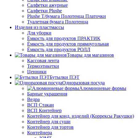
Салфетки ажурные
Салфетки Plushe
Plushe Т/бумага Полотенца Платочки
Туалетная бумага Полотенца
Изделия из пластмассы
Для уборки
Ёмкость для продуктов ПРАКТИК
Ёмкость для продуктов прямоугольная
Ёмкость для продуктов РОЛЛ
Товары для магазинов
Кассовая лента
Термоэтикетки
Ценники
Бутылки ПЭТ
Одноразовая посуда
Алюминиевые формы
Барные украшения
Ведра
ВСП Стакан
ВСП Контейнер
Контейнер для конд. изделий (Коррексы Ракушки)
Контейнер для суши
Контейнер для тортов
Контейнера