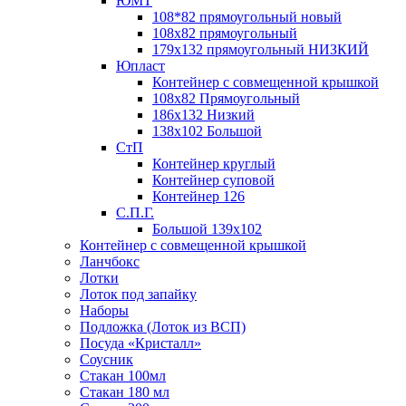
ЮМТ
108*82 прямоугольный новый
108х82 прямоугольный
179х132 прямоугольный НИЗКИЙ
Юпласт
Контейнер с совмещенной крышкой
108х82 Прямоугольный
186х132 Низкий
138х102 Большой
СтП
Контейнер круглый
Контейнер суповой
Контейнер 126
С.П.Г.
Большой 139х102
Контейнер с совмещенной крышкой
Ланчбокс
Лотки
Лоток под запайку
Наборы
Подложка (Лоток из ВСП)
Посуда «Кристалл»
Соусник
Стакан 100мл
Стакан 180 мл