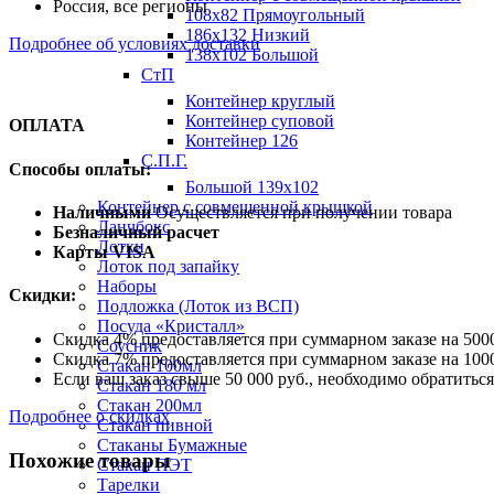
Россия, все регионы
108х82 Прямоугольный
186х132 Низкий
Подробнее об условиях доставки
138х102 Большой
СтП
Контейнер круглый
Контейнер суповой
ОПЛАТА
Контейнер 126
С.П.Г.
Способы оплаты:
Большой 139х102
Контейнер с совмещенной крышкой
Наличными
Осуществляется при получении товара
Ланчбокс
Безналичный расчет
Лотки
Карты VISA
Лоток под запайку
Наборы
Скидки:
Подложка (Лоток из ВСП)
Посуда «Кристалл»
Скидка 4% предоставляется при суммарном заказе на 5000
Соусник
Скидка 7% предоставляется при суммарном заказе на 1000
Стакан 100мл
Если ваш заказ свыше 50 000 руб., необходимо обратить
Стакан 180 мл
Стакан 200мл
Подробнее о скидках
Стакан пивной
Стаканы Бумажные
Похожие товары
Стакан ПЭТ
Тарелки