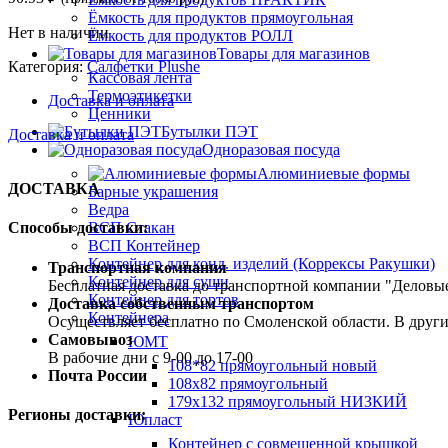
Ёмкость для продуктов прямоугольная
Нет в наличии
Ёмкость для продуктов РОЛЛ
Товары для магазинов
Категория:
Салфетки Plushe
Кассовая лента
Термоэтикетки
Доставка и оплата
Ценники
Бутылки ПЭТ
Доставка и оплата
Одноразовая посуда
Алюминиевые формы
ДОСТАВКА
Барные украшения
Ведра
ВСП Стакан
Способы доставки:
ВСП Контейнер
Контейнер для конд. изделий (Коррексы Ракушки)
Транспортная компания
Контейнер для суши
Бесплатная доставка до транспортной компании "Делов
Контейнер для тортов
Доставка собственным транспортом
Контейнера
Осуществляет бесплатно по Смоленской области. В друг
Самовывоз
ЮМТ
В рабочие дни с 9-00 до 17-00
108*82 прямоугольный новый
Почта России
108х82 прямоугольный
179х132 прямоугольный НИЗКИЙ
Регионы доставки:
Юпласт
Контейнер с совмещенной крышкой