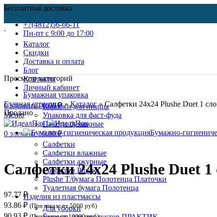
Бесплатная доставка
+7(4812)56-66-11
Пн-пт c 9:00 до 17:00
Каталог
Скидки
Доставка и оплата
Блог
Просмотр категорий
Контакты
Личный кабинет
Бумажная упаковка
Главная страница
»
Каталог
»
Салфетки 24х24 Plushe Duet 1 сло
0
элемент
/
0.00
₽
Коробки для пиццы
Продано
Меню
Упаковка для фаст-фуда
Пакеты бумажные
Бумажно-гигиениче
0
элемент
/
0.00
₽
Салфетки
Нажмите, чтобы увеличить
Салфетки влажные
Салфетки ажурные
Салфетки 24х24 Plushe Duet 1 
Салфетки Plushe
Plushe Т/бумага Полотенца Платочки
Туалетная бумага Полотенца
97.77
₽
Изделия из пластмассы
93.86
₽
(При заказе от 5000 руб)
Для уборки
90.93
₽
(Призаказе от 10000 руб)
Ёмкость для продуктов ПРАКТИК