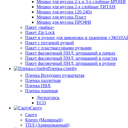
Мешки для мусора 2-х и 3-х слойные БРОНЯ
Мешки для мусора 2-х слойные ТИТАН
Мешки для мусора 120-240л
Мешки для мусора Пласт
Мешки для мусора ПРОФИ
Пакет «майка»
Пакет Zip Lock
Пакет в рулоне для заморозки и хранения «ЭКОЛ
Пакет с петлевой ручкой
Пакет с пластмассовыми ручками
Пакет фасовочный ПНД, шуршащий в пачках
Пакет фасовочный ПНД, шуршащий в пластах
Пакет фасовочный ПНД, шуршащий в рулоне
Пленка-стрейч
Пленка Воздушно пузырчатая
Пленка паллетная
Пленка ПВХ
Пленка пищевая
Десногорск
ECO
Скотч
Скотч
Крепп (Малярный)
ТПЛ (Армированный)