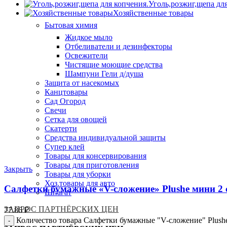
Уголь,розжиг,щепа дл
Хозяйственные товары
Бытовая химия
Жидкое мыло
Отбеливатели и дезинфекторы
Освежители
Чистящие моющие средства
Шампуни Гели д/душа
Защита от насекомых
Канцтовары
Сад Огород
Свечи
Сетка для овощей
Скатерти
Средства индивидуальной защиты
Супер клей
Товары для консервирования
Товары для приготовления
Закрыть
Товары для уборки
Хоз.товары для авто
Салфетки бумажные «V-сложение» Plushe мини 2 с
Шпагат
ЗАПРОС ПАРТНЁРСКИХ ЦЕН
77.86
₽
Количество товара Салфетки бумажные "V-сложение" Plushe