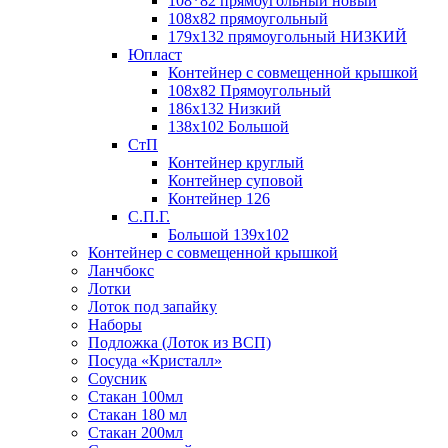
108*82 прямоугольный новый
108х82 прямоугольный
179х132 прямоугольный НИЗКИЙ
Юпласт
Контейнер с совмещенной крышкой
108х82 Прямоугольный
186х132 Низкий
138х102 Большой
СтП
Контейнер круглый
Контейнер суповой
Контейнер 126
С.П.Г.
Большой 139х102
Контейнер с совмещенной крышкой
Ланчбокс
Лотки
Лоток под запайку
Наборы
Подложка (Лоток из ВСП)
Посуда «Кристалл»
Соусник
Стакан 100мл
Стакан 180 мл
Стакан 200мл