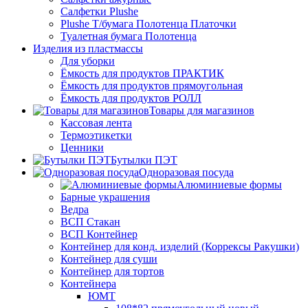
Салфетки Plushe
Plushe Т/бумага Полотенца Платочки
Туалетная бумага Полотенца
Изделия из пластмассы
Для уборки
Ёмкость для продуктов ПРАКТИК
Ёмкость для продуктов прямоугольная
Ёмкость для продуктов РОЛЛ
Товары для магазинов
Кассовая лента
Термоэтикетки
Ценники
Бутылки ПЭТ
Одноразовая посуда
Алюминиевые формы
Барные украшения
Ведра
ВСП Стакан
ВСП Контейнер
Контейнер для конд. изделий (Коррексы Ракушки)
Контейнер для суши
Контейнер для тортов
Контейнера
ЮМТ