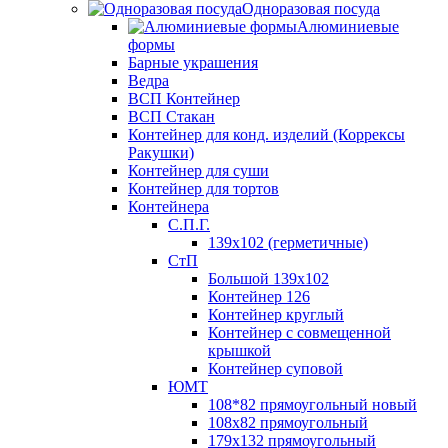
Одноразовая посуда
Алюминиевые
формы
Барные украшения
Ведра
ВСП Контейнер
ВСП Стакан
Контейнер для конд. изделий (Коррексы
Ракушки)
Контейнер для суши
Контейнер для тортов
Контейнера
С.П.Г.
139х102 (герметичные)
СтП
Большой 139х102
Контейнер 126
Контейнер круглый
Контейнер с совмещенной
крышкой
Контейнер суповой
ЮМТ
108*82 прямоугольный новый
108х82 прямоугольный
179х132 прямоугольный