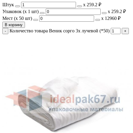
Штук
х
259.2 ₽
Упаковок (x 1 шт)
х
259.2 ₽
Мест (x 50 шт)
х
12960 ₽
В корзину
Количество товара Веник сорго 3х лучевой (*50)