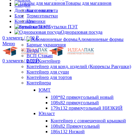
Товары для магазинов
Скидки
Доставка и оплата
Кассовая лента
Блог
Термоэтикетки
Контакты
Ценники
Личный кабинет
Бутылки ПЭТ
Одноразовая посуда
0
элемент
/
0.00
₽
Алюминиевые формы
Меню
Барные украшения
Ведра
ВСП Стакан
0
элемент
/
0.00
₽
ВСП Контейнер
Контейнер для конд. изделий (Коррексы Ракушки)
Контейнер для суши
Контейнер для тортов
Контейнера
ЮМТ
108*82 прямоугольный новый
108х82 прямоугольный
179х132 прямоугольный НИЗКИЙ
Юпласт
Контейнер с совмещенной крышкой
108х82 Прямоугольный
186х132 Низкий