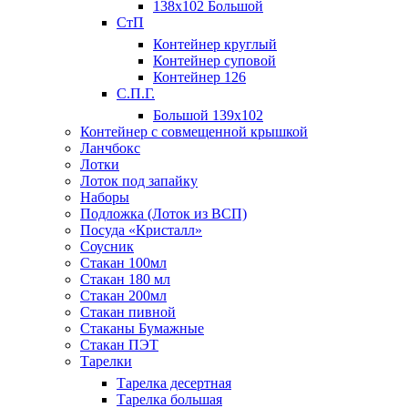
138х102 Большой
СтП
Контейнер круглый
Контейнер суповой
Контейнер 126
С.П.Г.
Большой 139х102
Контейнер с совмещенной крышкой
Ланчбокс
Лотки
Лоток под запайку
Наборы
Подложка (Лоток из ВСП)
Посуда «Кристалл»
Соусник
Стакан 100мл
Стакан 180 мл
Стакан 200мл
Стакан пивной
Стаканы Бумажные
Стакан ПЭТ
Тарелки
Тарелка десертная
Тарелка большая