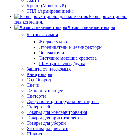
Скотч
Крепп (Малярный)
ТПЛ (Армированный)
Уголь,розжиг,щепа
для копчения.
Хозяйственные товары
Бытовая химия
Жидкое мыло
Отбеливатели и дезинфекторы
Освежители
Чистящие моющие средства
Шампуни Гели д/душа
Защита от насекомых
Канцтовары
Сад Огород
Свечи
Сетка для овощей
Скатерти
Средства индивидуальной защиты
Супер клей
Товары для консервирования
Товары для приготовления
Товары для уборки
Хоз.товары для авто
Шпагат