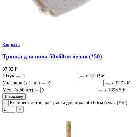
Закрыть
Тряпка для пола 50х60см белая (*50)
37.93
₽
Штук
х
37.93 ₽
Упаковок (x 1 шт)
х
37.93 ₽
Мест (x 50 шт)
х
1896.5 ₽
В корзину
Количество товара Тряпка для пола 50х60см белая (*50)