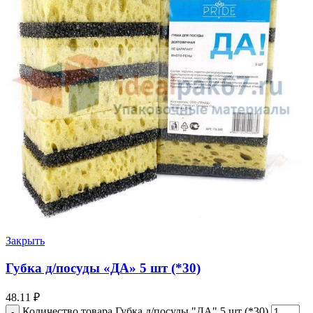
Закрыть
Губка д/посуды «ДА» 5 шт (*30)
48.11
₽
Количество товара Губка д/посуды "ДА" 5 шт (*30)