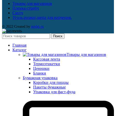
Товары для магазинов
Пленка-стрейч
Скотч
Уголь,розжиг,щепа для копчения.
© 2022 Created by
mobit.ru
Поиск
Главная
Каталог
Товары для магазинов
Кассовая лента
Термоэтикетки
Ценники
Бланки
Бумажная упаковка
Коробки для пиццы
Пакеты бумажные
Упаковка для фаст-фуда