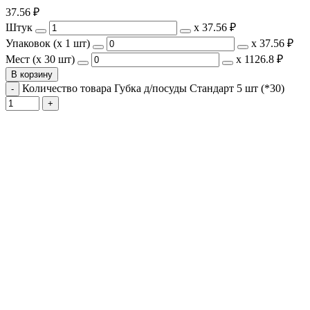
37.56
₽
Штук
х
37.56 ₽
Упаковок (x 1 шт)
х
37.56 ₽
Мест (x 30 шт)
х
1126.8 ₽
В корзину
Количество товара Губка д/посуды Стандарт 5 шт (*30)