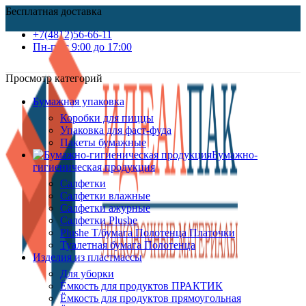
Бесплатная доставка
+7(4812)56-66-11
Пн-пт c 9:00 до 17:00
Просмотр категорий
Бумажная упаковка
Коробки для пиццы
Упаковка для фаст-фуда
Пакеты бумажные
Бумажно-
гигиеническая продукция
Салфетки
Салфетки влажные
Салфетки ажурные
Салфетки Plushe
Plushe Т/бумага Полотенца Платочки
Туалетная бумага Полотенца
Изделия из пластмассы
Для уборки
Ёмкость для продуктов ПРАКТИК
Ёмкость для продуктов прямоугольная