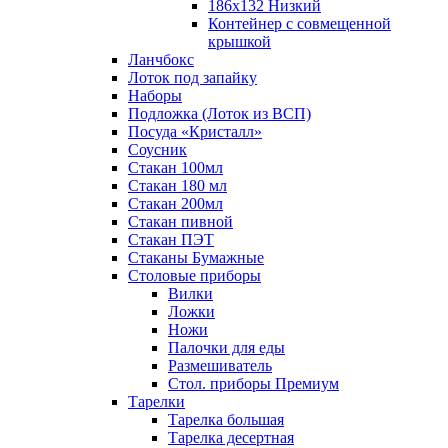
186х132 Низкий
Контейнер с совмещенной
крышкой
Ланчбокс
Лоток под запайку
Наборы
Подложка (Лоток из ВСП)
Посуда «Кристалл»
Соусник
Стакан 100мл
Стакан 180 мл
Стакан 200мл
Стакан пивной
Стакан ПЭТ
Стаканы Бумажные
Столовые приборы
Вилки
Ложки
Ножи
Палочки для еды
Размешиватель
Стол. приборы Премиум
Тарелки
Тарелка большая
Тарелка десертная