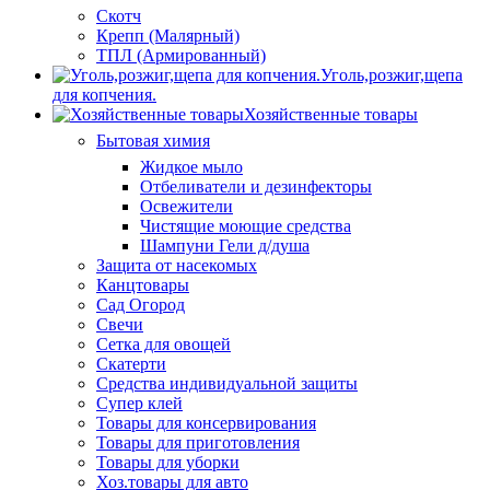
Скотч
Крепп (Малярный)
ТПЛ (Армированный)
Уголь,розжиг,щепа
для копчения.
Хозяйственные товары
Бытовая химия
Жидкое мыло
Отбеливатели и дезинфекторы
Освежители
Чистящие моющие средства
Шампуни Гели д/душа
Защита от насекомых
Канцтовары
Сад Огород
Свечи
Сетка для овощей
Скатерти
Средства индивидуальной защиты
Супер клей
Товары для консервирования
Товары для приготовления
Товары для уборки
Хоз.товары для авто