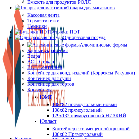
Ёмкость для продуктов РОЛЛ
Товары для магазинов
Кассовая лента
Термоэтикетки
Ценники
Бутылки ПЭТ
Одноразовая посуда
Алюминиевые формы
Барные украшения
Ведра
ВСП Стакан
ВСП Контейнер
Контейнер для конд. изделий (Коррексы Ракушки)
Контейнер для суши
Контейнер для тортов
Контейнера
ЮМТ
108*82 прямоугольный новый
108х82 прямоугольный
179х132 прямоугольный НИЗКИЙ
Юпласт
Контейнер с совмещенной крышкой
108х82 Прямоугольный
Каталог