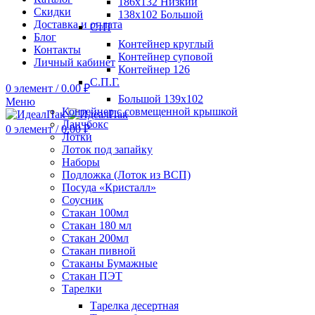
186х132 Низкий
Скидки
138х102 Большой
Доставка и оплата
СтП
Блог
Контейнер круглый
Контакты
Контейнер суповой
Личный кабинет
Контейнер 126
С.П.Г.
0
элемент
/
0.00
₽
Большой 139х102
Меню
Контейнер с совмещенной крышкой
Ланчбокс
0
элемент
/
0.00
₽
Лотки
Лоток под запайку
Наборы
Подложка (Лоток из ВСП)
Посуда «Кристалл»
Соусник
Стакан 100мл
Стакан 180 мл
Стакан 200мл
Стакан пивной
Стаканы Бумажные
Стакан ПЭТ
Тарелки
Тарелка десертная