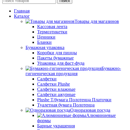
Поиск
Главная
Каталог
Товары для магазинов
Кассовая лента
Термоэтикетки
Ценники
Бланки
Бумажная упаковка
Коробки для пиццы
Пакеты бумажные
Упаковка для фаст-фуда
Бумажно-
гигиеническая продукция
Салфетки
Салфетки Plushe
Салфетки влажные
Салфетки ажурные
Plushe Т/бумага Полотенца Платочки
Туалетная бумага Полотенца
Одноразовая посуда
Алюминиевые
формы
Барные украшения