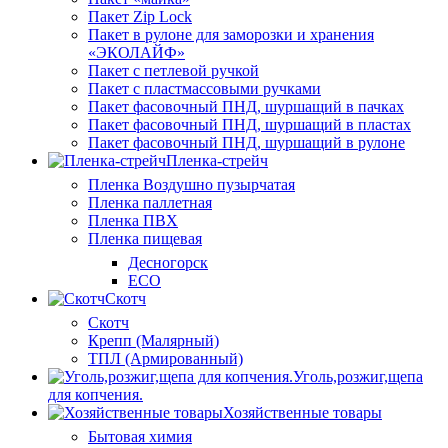
Пакет Zip Lock
Пакет в рулоне для заморозки и хранения
«ЭКОЛАЙФ»
Пакет с петлевой ручкой
Пакет с пластмассовыми ручками
Пакет фасовочный ПНД, шуршащий в пачках
Пакет фасовочный ПНД, шуршащий в пластах
Пакет фасовочный ПНД, шуршащий в рулоне
Пленка-стрейч
Пленка Воздушно пузырчатая
Пленка паллетная
Пленка ПВХ
Пленка пищевая
Десногорск
ECO
Скотч
Скотч
Крепп (Малярный)
ТПЛ (Армированный)
Уголь,розжиг,щепа
для копчения.
Хозяйственные товары
Бытовая химия