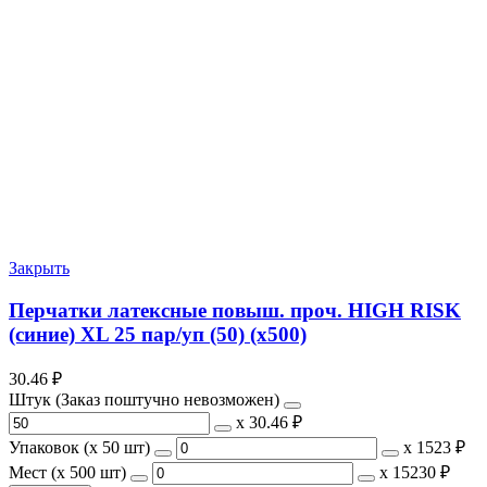
Закрыть
Перчатки латексные повыш. проч. HIGH RISK
(синие) XL 25 пар/уп (50) (х500)
30.46
₽
Штук (Заказ поштучно невозможен)
х
30.46 ₽
Упаковок (x 50 шт)
х
1523 ₽
Мест (x 500 шт)
х
15230 ₽