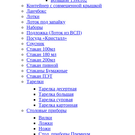
Большой 139х102
Контейнер с совмещенной крышкой
Ланчбокс
Лотки
Лоток под запайку
Наборы
Подложка (Лоток из ВСП)
Посуда «Кристалл»
Соусник
Стакан 100мл
Стакан 180 мл
Стакан 200мл
Стакан пивной
Стаканы Бумажные
Стакан ПЭТ
Тарелки
Тарелка десертная
Тарелка большая
Тарелка суповая
Тарелка картонная
Столовые приборы
Вилки
Ложки
Ножи
Стол. приборы Премиум