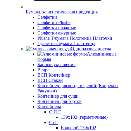
Бумажно-гигиеническая продукция
Салфетки
Салфетки Plushe
Салфетки влажные
Салфетки ажурные
Plushe Т/бумага Полотенца Платочки
Туалетная бумага Полотенца
Одноразовая посуда
Алюминиевые
формы
Барные украшения
Ведра
ВСП Контейнер
ВСП Стакан
Контейнер для конд. изделий (Коррексы
Ракушки)
Контейнер для суши
Контейнер для тортов
Контейнера
С.П.Г.
139х102 (герметичные)
СтП
Большой 139х102