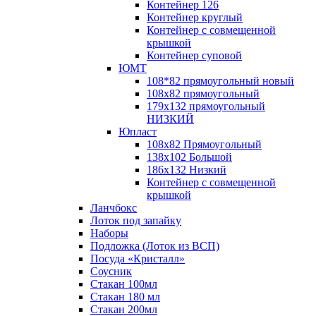
Контейнер 126
Контейнер круглый
Контейнер с совмещенной
крышкой
Контейнер суповой
ЮМТ
108*82 прямоугольный новый
108х82 прямоугольный
179х132 прямоугольный
НИЗКИЙ
Юпласт
108х82 Прямоугольный
138х102 Большой
186х132 Низкий
Контейнер с совмещенной
крышкой
Ланчбокс
Лоток под запайку
Наборы
Подложка (Лоток из ВСП)
Посуда «Кристалл»
Соусник
Стакан 100мл
Стакан 180 мл
Стакан 200мл