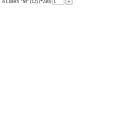
б LIBRY "М" (12) (*240)