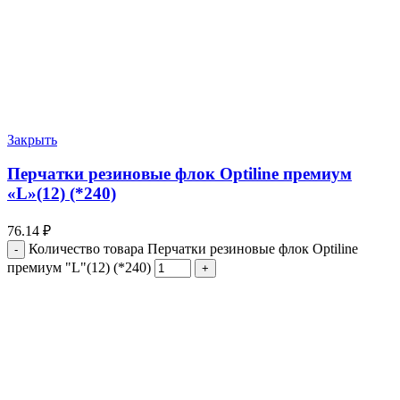
Закрыть
Перчатки резиновые флок Optiline премиум
«L»(12) (*240)
76.14
₽
Количество товара Перчатки резиновые флок Optiline
премиум "L"(12) (*240)