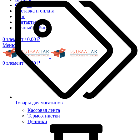
Скидки
Доставка и оплата
Блог
Контакты
Личный кабинет
0
элемент
/
0.00
₽
Меню
0
элемент
/
0.00
₽
Товары для магазинов
Кассовая лента
Термоэтикетки
Ценники