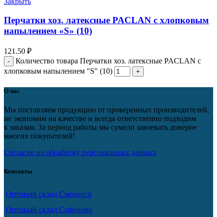
Закрыть
Перчатки хоз. латексные PACLAN с хлопковым
напылением «S» (10)
121.50
₽
Количество товара Перчатки хоз. латексные PACLAN с
хлопковым напылением "S" (10)
О нас
Мы поставляем продукцию от проверенных производителей,
не экономим на качестве и всегда ответственно подходим
к заказам. За период работы мы сумели завоевать доверие
многих покупателей!
Согласие на обработку персональных данных
Контакты
Оптовый склад Смоленск
Оптовый склад Сафоново