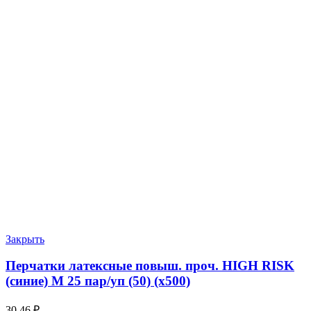
Закрыть
Перчатки латексные повыш. проч. HIGH RISK
(синие) М 25 пар/уп (50) (х500)
30.46
₽