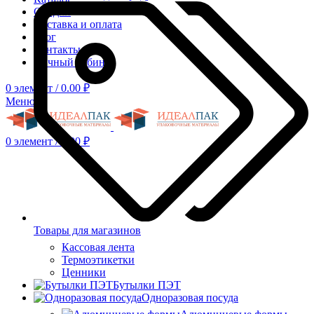
Скидки
Доставка и оплата
Блог
Контакты
Личный кабинет
0
элемент
/
0.00
₽
Меню
0
элемент
/
0.00
₽
Товары для магазинов
Кассовая лента
Термоэтикетки
Ценники
Бутылки ПЭТ
Одноразовая посуда