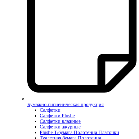
Бумажно-гигиеническая продукция
Салфетки
Салфетки Plushe
Салфетки влажные
Салфетки ажурные
Plushe Т/бумага Полотенца Платочки
Туалетная бумага Полотенца