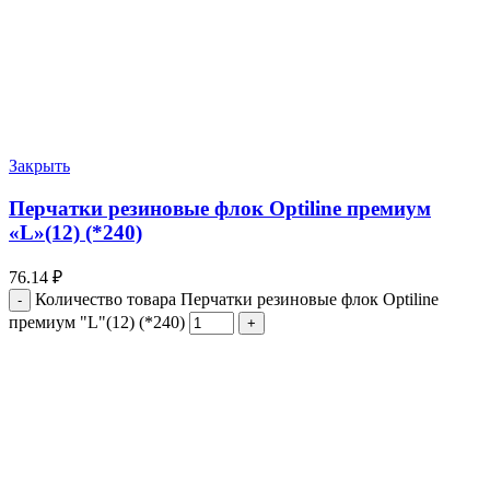
Закрыть
Перчатки резиновые флок Optiline премиум
«L»(12) (*240)
76.14
₽
Количество товара Перчатки резиновые флок Optiline
премиум "L"(12) (*240)