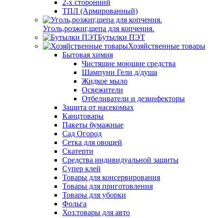
2-х сторонний
ТПЛ (Армированный)
Уголь,розжиг,щепа для копчения.
Бутылки ПЭТ
Хозяйственные товары
Бытовая химия
Чистящие моющие средства
Шампуни Гели д/душа
Жидкое мыло
Освежители
Отбеливатели и дезинфекторы
Защита от насекомых
Канцтовары
Пакеты бумажные
Сад Огород
Сетка для овощей
Скатерти
Средства индивидуальной защиты
Супер клей
Товары для консервирования
Товары для приготовления
Товары для уборки
Фольга
Хоз.товары для авто