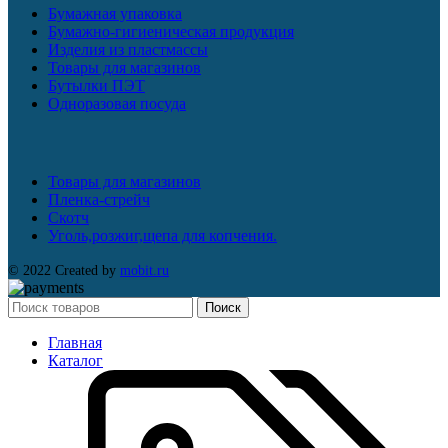
Бумажная упаковка
Бумажно-гигиеническая продукция
Изделия из пластмассы
Товары для магазинов
Бутылки ПЭТ
Одноразовая посуда
Товары для магазинов
Пленка-стрейч
Скотч
Уголь,розжиг,щепа для копчения.
© 2022 Created by
mobit.ru
Поиск
Главная
Каталог