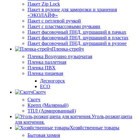
Пакет Zip Lock
Пакет в рулоне для заморозки и хранения
«ЭКОЛАЙФ»
Пакет с петлевой ручкой
Пакет с пластмассовыми ручками
Пакет фасовочный ПНД, шуршащий в пачках
Пакет фасовочный ПНД, шуршащий в пластах
Пакет фасовочный ПНД, шуршащий в рулоне
Пленка-стрейч
Пленка Воздушно пузырчатая
Пленка паллетная
Пленка ПВХ
Пленка пищевая
Десногорск
ECO
Скотч
Скотч
Крепп (Малярный)
ТПЛ (Армированный)
Уголь,розжиг,щепа
для копчения.
Хозяйственные товары
Бытовая химия