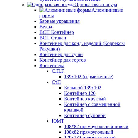
Одноразовая посуда
Алюминиевые
формы
Барные украшения
Ведра
ВСП Контейнер
ВСП Стакан
Контейнер для конд. изделий (Коррексы
Ракушки)
Контейнер для суши
Контейнер для тортов
Контейнера
С.П.Г.
139х102 (герметичные)
СтП
Большой 139х102
Контейнер 126
Контейнер круглый
Контейнер с совмещенной
крышкой
Контейнер суповой
ЮМТ
108*82 прямоугольный новый
108х82 прямоугольный
179х132 прямоугольный