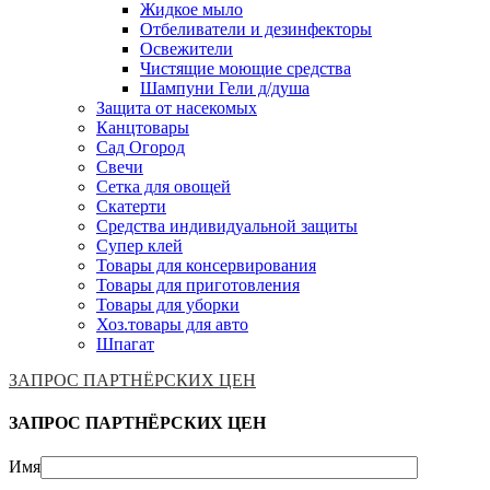
Жидкое мыло
Отбеливатели и дезинфекторы
Освежители
Чистящие моющие средства
Шампуни Гели д/душа
Защита от насекомых
Канцтовары
Сад Огород
Свечи
Сетка для овощей
Скатерти
Средства индивидуальной защиты
Супер клей
Товары для консервирования
Товары для приготовления
Товары для уборки
Хоз.товары для авто
Шпагат
ЗАПРОС ПАРТНЁРСКИХ ЦЕН
ЗАПРОС ПАРТНЁРСКИХ ЦЕН
Имя