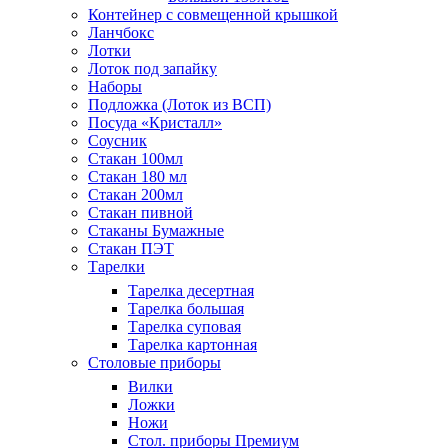
Контейнер с совмещенной крышкой
Ланчбокс
Лотки
Лоток под запайку
Наборы
Подложка (Лоток из ВСП)
Посуда «Кристалл»
Соусник
Стакан 100мл
Стакан 180 мл
Стакан 200мл
Стакан пивной
Стаканы Бумажные
Стакан ПЭТ
Тарелки
Тарелка десертная
Тарелка большая
Тарелка суповая
Тарелка картонная
Столовые приборы
Вилки
Ложки
Ножи
Стол. приборы Премиум