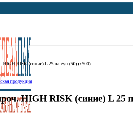
 HIGH RISK (синие) L 25 пар/уп (50) (х500)
ская продукция
оч. HIGH RISK (синие) L 25 па