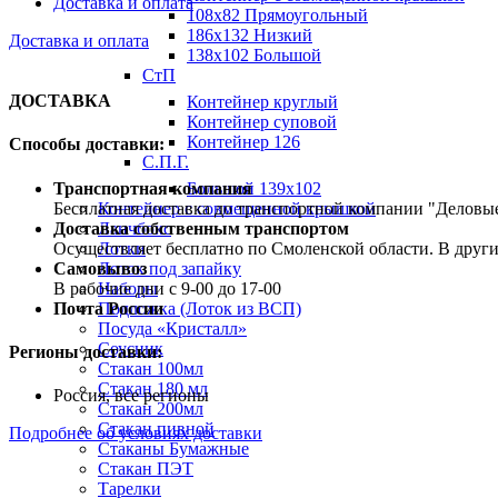
Доставка и оплата
108х82 Прямоугольный
186х132 Низкий
Доставка и оплата
138х102 Большой
СтП
ДОСТАВКА
Контейнер круглый
Контейнер суповой
Контейнер 126
Способы доставки:
С.П.Г.
Транспортная компания
Большой 139х102
Бесплатная доставка до транспортной компании "Делов
Контейнер с совмещенной крышкой
Доставка собственным транспортом
Ланчбокс
Осуществляет бесплатно по Смоленской области. В друг
Лотки
Самовывоз
Лоток под запайку
В рабочие дни с 9-00 до 17-00
Наборы
Почта России
Подложка (Лоток из ВСП)
Посуда «Кристалл»
Соусник
Регионы доставки:
Стакан 100мл
Стакан 180 мл
Россия, все регионы
Стакан 200мл
Стакан пивной
Подробнее об условиях доставки
Стаканы Бумажные
Стакан ПЭТ
Тарелки