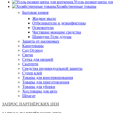
Уголь,розжиг,щепа дл
Хозяйственные товары
Бытовая химия
Жидкое мыло
Отбеливатели и дезинфекторы
Освежители
Чистящие моющие средства
Шампуни Гели д/душа
Защита от насекомых
Канцтовары
Сад Огород
Свечи
Сетка для овощей
Скатерти
Средства индивидуальной защиты
Супер клей
Товары для консервирования
Товары для приготовления
Товары для уборки
Хоз.товары для авто
Шпагат
ЗАПРОС ПАРТНЁРСКИХ ЦЕН