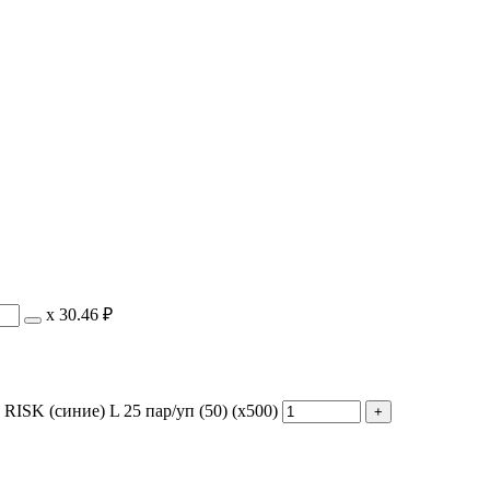
х
30.46 ₽
ISK (синие) L 25 пар/уп (50) (х500)