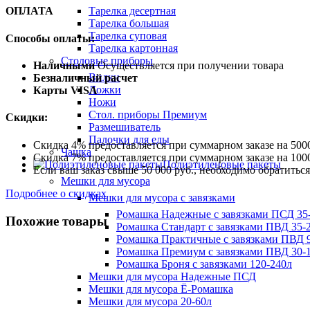
Тарелка десертная
ОПЛАТА
Тарелка большая
Тарелка суповая
Способы оплаты:
Тарелка картонная
Столовые приборы
Наличными
Осуществляется при получении товара
Вилки
Безналичный расчет
Ложки
Карты VISA
Ножи
Стол. приборы Премиум
Скидки:
Размешиватель
Палочки для еды
Скидка 4% предоставляется при суммарном заказе на 5000
Чашка
Скидка 7% предоставляется при суммарном заказе на 1000
Полиэтиленовые пакеты
Если ваш заказ свыше 50 000 руб., необходимо обратить
Мешки для мусора
Подробнее о скидках
Мешки для мусора с завязками
Ромашка Надежные с завязками ПСД 35-
Похожие товары
Ромашка Стандарт с завязками ПВД 35-2
Ромашка Практичные с завязками ПВД 9
Ромашка Премиум с завязками ПВД 30-
Ромашка Броня с завязками 120-240л
Мешки для мусора Надежные ПСД
Мешки для мусора Ё-Ромашка
Мешки для мусора 20-60л