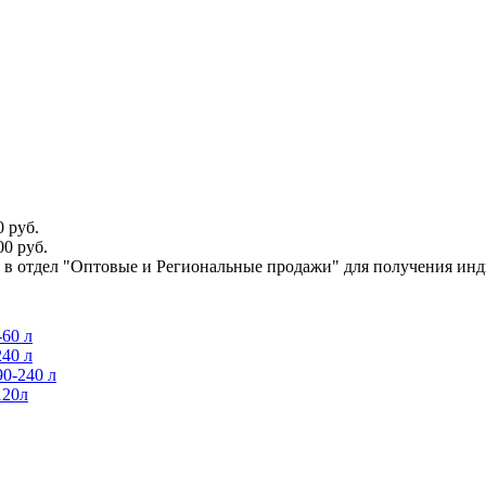
 руб.
0 руб.
ся в отдел "Оптовые и Региональные продажи" для получения ин
60 л
40 л
0-240 л
120л