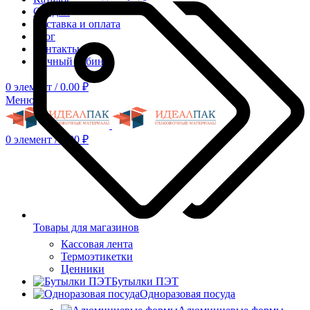
Скидки
Доставка и оплата
Блог
Контакты
Личный кабинет
0
элемент
/
0.00
₽
Меню
0
элемент
/
0.00
₽
Товары для магазинов
Кассовая лента
Термоэтикетки
Ценники
Бутылки ПЭТ
Одноразовая посуда