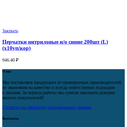
Закрыть
Перчатки нитриловые н/о синие 200шт (L)
(х10уп/кор)
946.40
₽
О нас
Мы поставляем продукцию от проверенных производителей,
не экономим на качестве и всегда ответственно подходим
к заказам. За период работы мы сумели завоевать доверие
многих покупателей!
Согласие на обработку персональных данных
Контакты