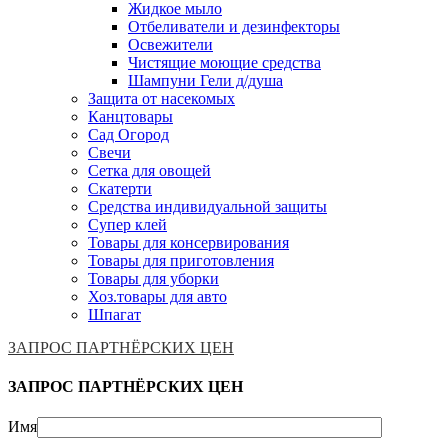
Жидкое мыло
Отбеливатели и дезинфекторы
Освежители
Чистящие моющие средства
Шампуни Гели д/душа
Защита от насекомых
Канцтовары
Сад Огород
Свечи
Сетка для овощей
Скатерти
Средства индивидуальной защиты
Супер клей
Товары для консервирования
Товары для приготовления
Товары для уборки
Хоз.товары для авто
Шпагат
ЗАПРОС ПАРТНЁРСКИХ ЦЕН
ЗАПРОС ПАРТНЁРСКИХ ЦЕН
Имя