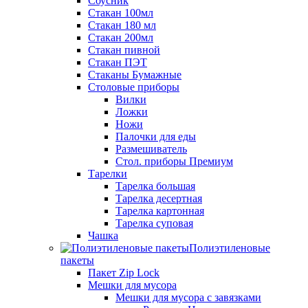
Соусник
Стакан 100мл
Стакан 180 мл
Стакан 200мл
Стакан пивной
Стакан ПЭТ
Стаканы Бумажные
Столовые приборы
Вилки
Ложки
Ножи
Палочки для еды
Размешиватель
Стол. приборы Премиум
Тарелки
Тарелка большая
Тарелка десертная
Тарелка картонная
Тарелка суповая
Чашка
Полиэтиленовые
пакеты
Пакет Zip Lock
Мешки для мусора
Мешки для мусора с завязками