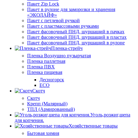
Пакет Zip Lock
Пакет в рулоне для заморозки и хранения
«ЭКОЛАЙФ»
Пакет с петлевой ручкой
Пакет с пластмассовыми ручками
Пакет фасовочный ПНД, шуршащий в пачках
Пакет фасовочный ПНД, шуршащий в пластах
Пакет фасовочный ПНД, шуршащий в рулоне
Пленка-стрейч
Пленка Воздушно пузырчатая
Пленка паллетная
Пленка ПВХ
Пленка пищевая
Десногорск
ECO
Скотч
Скотч
Крепп (Малярный)
ТПЛ (Армированный)
Уголь,розжиг,щепа
для копчения.
Хозяйственные товары
Бытовая химия