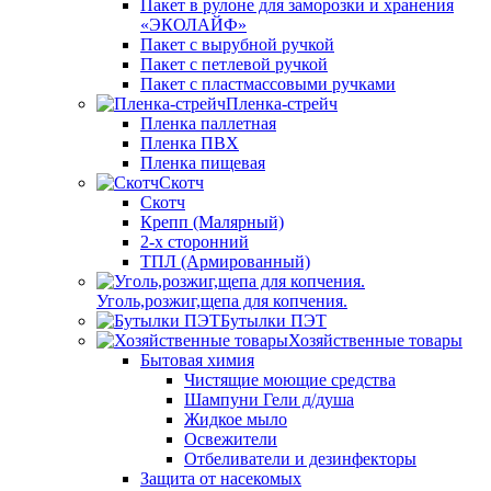
Пакет в рулоне для заморозки и хранения
«ЭКОЛАЙФ»
Пакет с вырубной ручкой
Пакет с петлевой ручкой
Пакет с пластмассовыми ручками
Пленка-стрейч
Пленка паллетная
Пленка ПВХ
Пленка пищевая
Скотч
Скотч
Крепп (Малярный)
2-х сторонний
ТПЛ (Армированный)
Уголь,розжиг,щепа для копчения.
Бутылки ПЭТ
Хозяйственные товары
Бытовая химия
Чистящие моющие средства
Шампуни Гели д/душа
Жидкое мыло
Освежители
Отбеливатели и дезинфекторы
Защита от насекомых