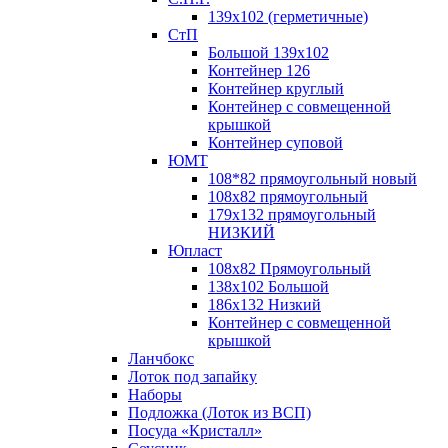
139х102 (герметичные)
СтП
Большой 139х102
Контейнер 126
Контейнер круглый
Контейнер с совмещенной
крышкой
Контейнер суповой
ЮМТ
108*82 прямоугольный новый
108х82 прямоугольный
179х132 прямоугольный
НИЗКИЙ
Юпласт
108х82 Прямоугольный
138х102 Большой
186х132 Низкий
Контейнер с совмещенной
крышкой
Ланчбокс
Лоток под запайку
Наборы
Подложка (Лоток из ВСП)
Посуда «Кристалл»