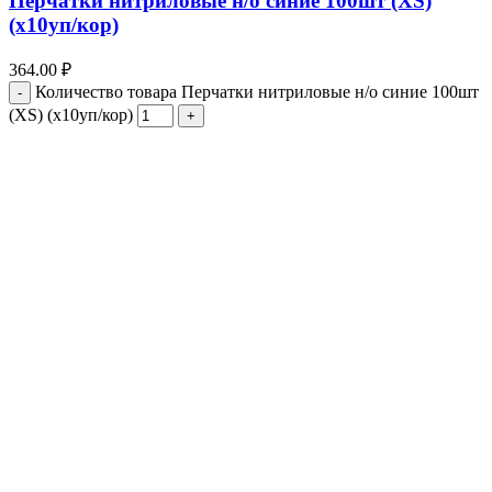
Перчатки нитриловые н/о синие 100шт (ХS)
(х10уп/кор)
364.00
₽
Количество товара Перчатки нитриловые н/о синие 100шт
(ХS) (х10уп/кор)