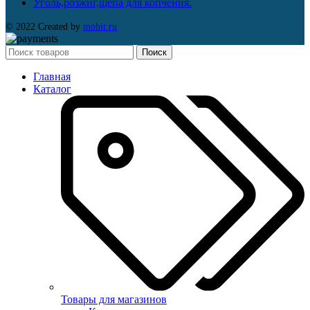
Уголь,розжиг,щепа для копчения.
© 2022 Created by
mobit.ru
Поиск
Главная
Каталог
Товары для магазинов