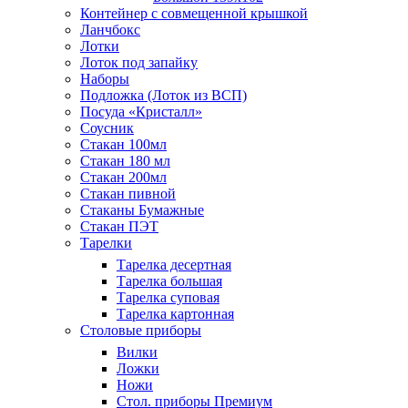
Контейнер с совмещенной крышкой
Ланчбокс
Лотки
Лоток под запайку
Наборы
Подложка (Лоток из ВСП)
Посуда «Кристалл»
Соусник
Стакан 100мл
Стакан 180 мл
Стакан 200мл
Стакан пивной
Стаканы Бумажные
Стакан ПЭТ
Тарелки
Тарелка десертная
Тарелка большая
Тарелка суповая
Тарелка картонная
Столовые приборы
Вилки
Ложки
Ножи
Стол. приборы Премиум