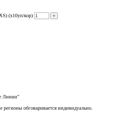
ХS) (х10уп/кор)
ые Линии"
ие регионы обговаривается индивидуально.