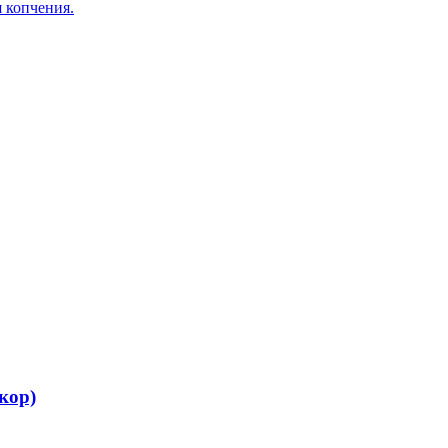
я копчения.
кор)