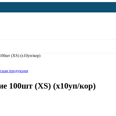
00шт (ХS) (х10уп/кор)
ская продукция
е 100шт (ХS) (х10уп/кор)