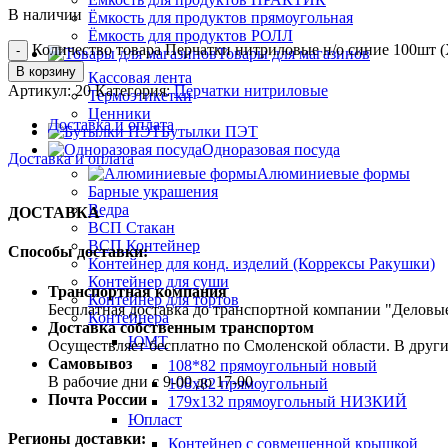
В наличии
Ёмкость для продуктов прямоугольная
Ёмкость для продуктов РОЛЛ
Количество товара Перчатки нитриловые н/о синие 100шт (
Товары для магазинов
В корзину
Кассовая лента
Артикул:
20
Категория:
Перчатки нитриловые
Термоэтикетки
Ценники
Доставка и оплата
Бутылки ПЭТ
Одноразовая посуда
Доставка и оплата
Алюминиевые формы
Барные украшения
Ведра
ДОСТАВКА
ВСП Стакан
ВСП Контейнер
Способы доставки:
Контейнер для конд. изделий (Коррексы Ракушки)
Контейнер для суши
Транспортная компания
Контейнер для тортов
Бесплатная доставка до транспортной компании "Делов
Контейнера
Доставка собственным транспортом
ЮМТ
Осуществляет бесплатно по Смоленской области. В друг
Самовывоз
108*82 прямоугольный новый
В рабочие дни с 9-00 до 17-00
108х82 прямоугольный
Почта России
179х132 прямоугольный НИЗКИЙ
Юпласт
Регионы доставки:
Контейнер с совмещенной крышкой