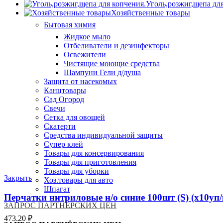
Уголь,розжиг,щепа дл
Хозяйственные товары
Бытовая химия
Жидкое мыло
Отбеливатели и дезинфекторы
Освежители
Чистящие моющие средства
Шампуни Гели д/душа
Защита от насекомых
Канцтовары
Сад Огород
Свечи
Сетка для овощей
Скатерти
Средства индивидуальной защиты
Супер клей
Товары для консервирования
Товары для приготовления
Товары для уборки
Закрыть
Хоз.товары для авто
Шпагат
Перчатки нитриловые н/о синие 100шт (S) (х10уп/
ЗАПРОС ПАРТНЁРСКИХ ЦЕН
473.20
₽