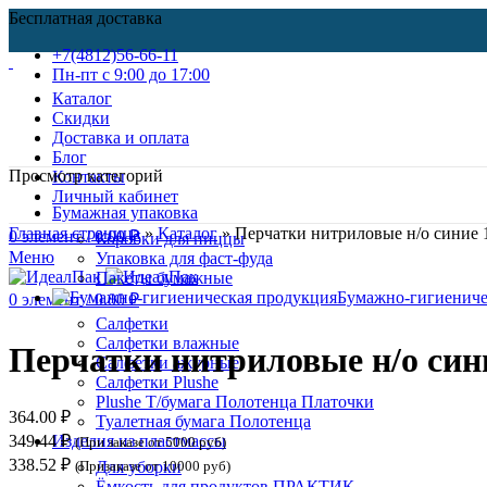
Бесплатная доставка
+7(4812)56-66-11
Пн-пт c 9:00 до 17:00
Каталог
Скидки
Доставка и оплата
Блог
Просмотр категорий
Контакты
Личный кабинет
Бумажная упаковка
Главная страница
»
Каталог
»
Перчатки нитриловые н/о синие 1
0
элемент
/
0.00
₽
Коробки для пиццы
Меню
Упаковка для фаст-фуда
Пакеты бумажные
Бумажно-гигиениче
0
элемент
/
0.00
₽
Нажмите, чтобы увеличить
Салфетки
Салфетки влажные
Перчатки нитриловые н/о сини
Салфетки ажурные
Салфетки Plushe
Plushe Т/бумага Полотенца Платочки
364.00
₽
Туалетная бумага Полотенца
349.44
₽
Изделия из пластмассы
(При заказе от 5000 руб)
338.52
₽
(Призаказе от 10000 руб)
Для уборки
Ёмкость для продуктов ПРАКТИК