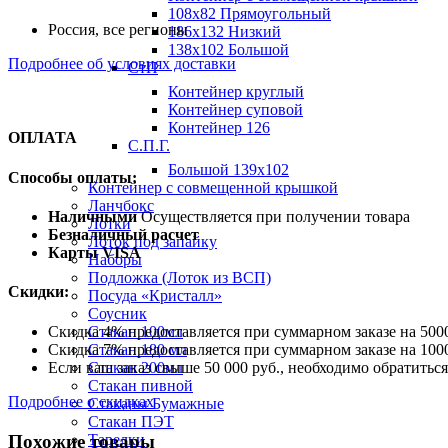
108х82 Прямоугольный
Россия, все регионы
186х132 Низкий
138х102 Большой
Подробнее об условиях доставки
СтП
Контейнер круглый
Контейнер суповой
Контейнер 126
ОПЛАТА
С.П.Г.
Большой 139х102
Способы оплаты:
Контейнер с совмещенной крышкой
Ланчбокс
Наличными
Осуществляется при получении товара
Лотки
Безналичный расчет
Лоток под запайку
Карты VISA
Наборы
Подложка (Лоток из ВСП)
Скидки:
Посуда «Кристалл»
Соусник
Скидка 4% предоставляется при суммарном заказе на 5000
Стакан 100мл
Скидка 7% предоставляется при суммарном заказе на 1000
Стакан 180 мл
Если ваш заказ свыше 50 000 руб., необходимо обратить
Стакан 200мл
Стакан пивной
Подробнее о скидках
Стаканы Бумажные
Стакан ПЭТ
Похожие товары
Тарелки