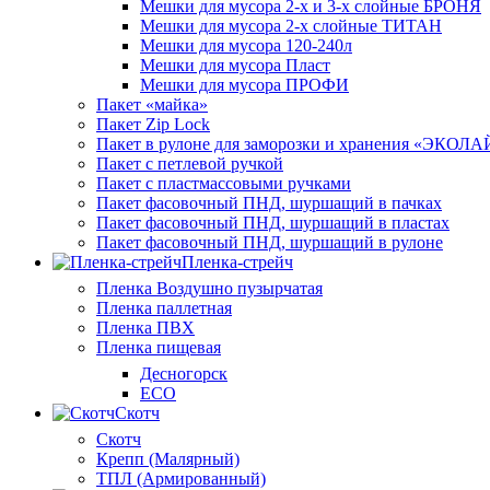
Мешки для мусора 2-х и 3-х слойные БРОНЯ
Мешки для мусора 2-х слойные ТИТАН
Мешки для мусора 120-240л
Мешки для мусора Пласт
Мешки для мусора ПРОФИ
Пакет «майка»
Пакет Zip Lock
Пакет в рулоне для заморозки и хранения «ЭКОЛ
Пакет с петлевой ручкой
Пакет с пластмассовыми ручками
Пакет фасовочный ПНД, шуршащий в пачках
Пакет фасовочный ПНД, шуршащий в пластах
Пакет фасовочный ПНД, шуршащий в рулоне
Пленка-стрейч
Пленка Воздушно пузырчатая
Пленка паллетная
Пленка ПВХ
Пленка пищевая
Десногорск
ECO
Скотч
Скотч
Крепп (Малярный)
ТПЛ (Армированный)