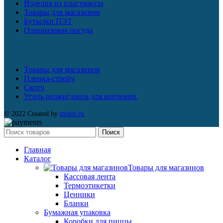
Изделия из пластмассы
Товары для магазинов
Бутылки ПЭТ
Одноразовая посуда
Товары для магазинов
Пленка-стрейч
Скотч
Уголь,розжиг,щепа для копчения.
© 2022 Created by
mobit.ru
Поиск
Главная
Каталог
Товары для магазинов
Кассовая лента
Термоэтикетки
Ценники
Бланки
Бумажная упаковка
Коробки для пиццы