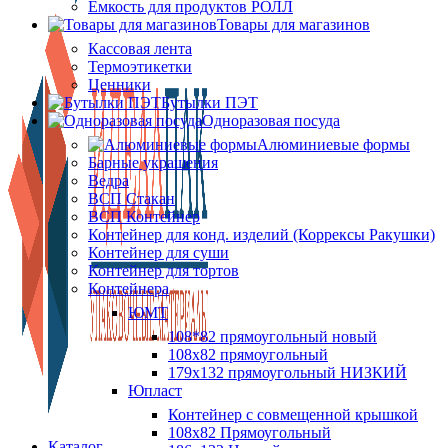
Ёмкость для продуктов РОЛЛ
Товары для магазинов
Кассовая лента
Термоэтикетки
Ценники
Бутылки ПЭТ
Одноразовая посуда
Алюминиевые формы
Барные украшения
Ведра
ВСП Стакан
ВСП Контейнер
Контейнер для конд. изделий (Коррексы Ракушки)
Контейнер для суши
Контейнер для тортов
Контейнера
ЮМТ
108*82 прямоугольный новый
108х82 прямоугольный
179х132 прямоугольный НИЗКИЙ
Юпласт
Контейнер с совмещенной крышкой
108х82 Прямоугольный
Каталог