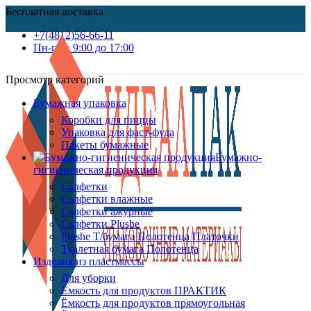
Бесплатная доставка
+7(4812)56-66-11
Пн-пт c 9:00 до 17:00
Просмотр категорий
Бумажная упаковка
Коробки для пиццы
Упаковка для фаст-фуда
Пакеты бумажные
Бумажно-
гигиеническая продукция
Салфетки
Салфетки влажные
Салфетки ажурные
Салфетки Plushe
Plushe Т/бумага Полотенца Платочки
Туалетная бумага Полотенца
Изделия из пластмассы
Для уборки
Ёмкость для продуктов ПРАКТИК
Ёмкость для продуктов прямоугольная