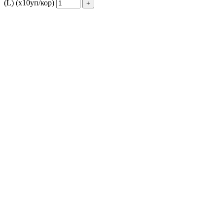
(L) (х10уп/кор)