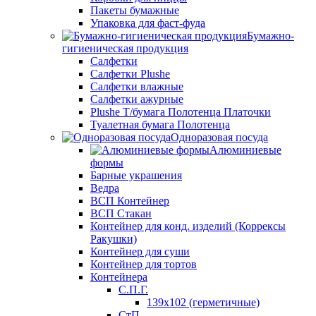
Пакеты бумажные
Упаковка для фаст-фуда
Бумажно-
гигиеническая продукция
Салфетки
Салфетки Plushe
Салфетки влажные
Салфетки ажурные
Plushe Т/бумага Полотенца Платочки
Туалетная бумага Полотенца
Одноразовая посуда
Алюминиевые
формы
Барные украшения
Ведра
ВСП Контейнер
ВСП Стакан
Контейнер для конд. изделий (Коррексы
Ракушки)
Контейнер для суши
Контейнер для тортов
Контейнера
С.П.Г.
139х102 (герметичные)
СтП