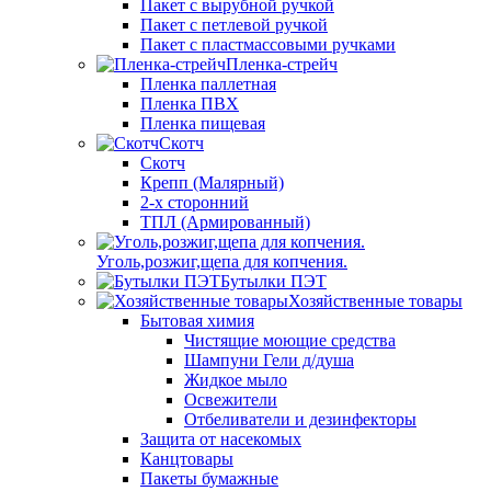
Пакет с вырубной ручкой
Пакет с петлевой ручкой
Пакет с пластмассовыми ручками
Пленка-стрейч
Пленка паллетная
Пленка ПВХ
Пленка пищевая
Скотч
Скотч
Крепп (Малярный)
2-х сторонний
ТПЛ (Армированный)
Уголь,розжиг,щепа для копчения.
Бутылки ПЭТ
Хозяйственные товары
Бытовая химия
Чистящие моющие средства
Шампуни Гели д/душа
Жидкое мыло
Освежители
Отбеливатели и дезинфекторы
Защита от насекомых
Канцтовары
Пакеты бумажные