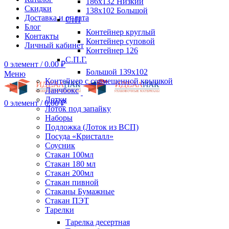
186х132 Низкий
Скидки
138х102 Большой
Доставка и оплата
СтП
Блог
Контейнер круглый
Контакты
Контейнер суповой
Личный кабинет
Контейнер 126
С.П.Г.
0
элемент
/
0.00
₽
Большой 139х102
Меню
Контейнер с совмещенной крышкой
Ланчбокс
Лотки
0
элемент
/
0.00
₽
Лоток под запайку
Наборы
Подложка (Лоток из ВСП)
Посуда «Кристалл»
Соусник
Стакан 100мл
Стакан 180 мл
Стакан 200мл
Стакан пивной
Стаканы Бумажные
Стакан ПЭТ
Тарелки
Тарелка десертная