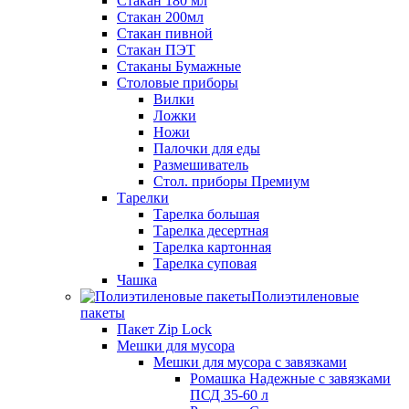
Стакан 180 мл
Стакан 200мл
Стакан пивной
Стакан ПЭТ
Стаканы Бумажные
Столовые приборы
Вилки
Ложки
Ножи
Палочки для еды
Размешиватель
Стол. приборы Премиум
Тарелки
Тарелка большая
Тарелка десертная
Тарелка картонная
Тарелка суповая
Чашка
Полиэтиленовые
пакеты
Пакет Zip Lock
Мешки для мусора
Мешки для мусора с завязками
Ромашка Надежные с завязками
ПСД 35-60 л