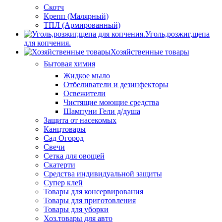
Скотч
Крепп (Малярный)
ТПЛ (Армированный)
Уголь,розжиг,щепа
для копчения.
Хозяйственные товары
Бытовая химия
Жидкое мыло
Отбеливатели и дезинфекторы
Освежители
Чистящие моющие средства
Шампуни Гели д/душа
Защита от насекомых
Канцтовары
Сад Огород
Свечи
Сетка для овощей
Скатерти
Средства индивидуальной защиты
Супер клей
Товары для консервирования
Товары для приготовления
Товары для уборки
Хоз.товары для авто