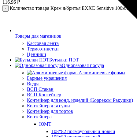
116.96
₽
Количество товара Крем д/бритья EXXE Sensitive 100мл (5) 
Товары для магазинов
Кассовая лента
Термоэтикетки
Ценники
Бутылки ПЭТ
Одноразовая посуда
Алюминиевые формы
Барные украшения
Ведра
ВСП Стакан
ВСП Контейнер
Контейнер для конд. изделий (Коррексы Ракушки)
Контейнер для суши
Контейнер для тортов
Контейнера
ЮМТ
108*82 прямоугольный новый
108х82 прямоугольный