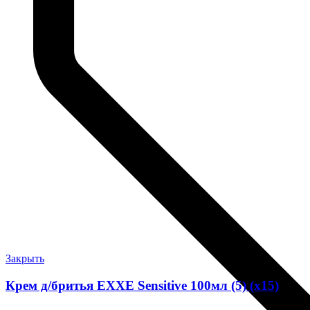
Закрыть
Крем д/бритья EXXE Sensitive 100мл (5) (х15)