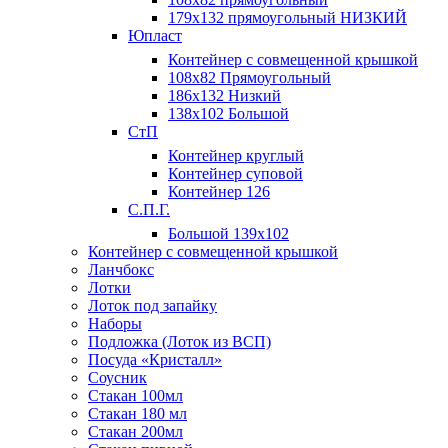
179х132 прямоугольный НИЗКИЙ
Юпласт
Контейнер с совмещенной крышкой
108х82 Прямоугольный
186х132 Низкий
138х102 Большой
СтП
Контейнер круглый
Контейнер суповой
Контейнер 126
С.П.Г.
Большой 139х102
Контейнер с совмещенной крышкой
Ланчбокс
Лотки
Лоток под запайку
Наборы
Подложка (Лоток из ВСП)
Посуда «Кристалл»
Соусник
Стакан 100мл
Стакан 180 мл
Стакан 200мл