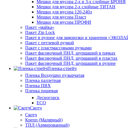
Мешки для мусора 2-х и 3-х слойные БРОНЯ
Мешки для мусора 2-х слойные ТИТАН
Мешки для мусора 120-240л
Мешки для мусора Пласт
Мешки для мусора ПРОФИ
Пакет «майка»
Пакет Zip Lock
Пакет в рулоне для заморозки и хранения «ЭКОЛ
Пакет с петлевой ручкой
Пакет с пластмассовыми ручками
Пакет фасовочный ПНД, шуршащий в пачках
Пакет фасовочный ПНД, шуршащий в пластах
Пакет фасовочный ПНД, шуршащий в рулоне
Пленка-стрейч
Пленка Воздушно пузырчатая
Пленка паллетная
Пленка ПВХ
Пленка пищевая
Десногорск
ECO
Скотч
Скотч
Крепп (Малярный)
ТПЛ (Армированный)