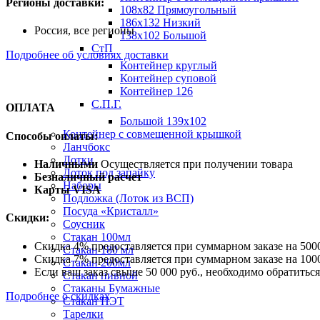
Регионы доставки:
108х82 Прямоугольный
186х132 Низкий
Россия, все регионы
138х102 Большой
СтП
Подробнее об условиях доставки
Контейнер круглый
Контейнер суповой
Контейнер 126
С.П.Г.
ОПЛАТА
Большой 139х102
Контейнер с совмещенной крышкой
Способы оплаты:
Ланчбокс
Лотки
Наличными
Осуществляется при получении товара
Лоток под запайку
Безналичный расчет
Наборы
Карты VISA
Подложка (Лоток из ВСП)
Посуда «Кристалл»
Скидки:
Соусник
Стакан 100мл
Скидка 4% предоставляется при суммарном заказе на 5000
Стакан 180 мл
Скидка 7% предоставляется при суммарном заказе на 1000
Стакан 200мл
Если ваш заказ свыше 50 000 руб., необходимо обратить
Стакан пивной
Стаканы Бумажные
Подробнее о скидках
Стакан ПЭТ
Тарелки