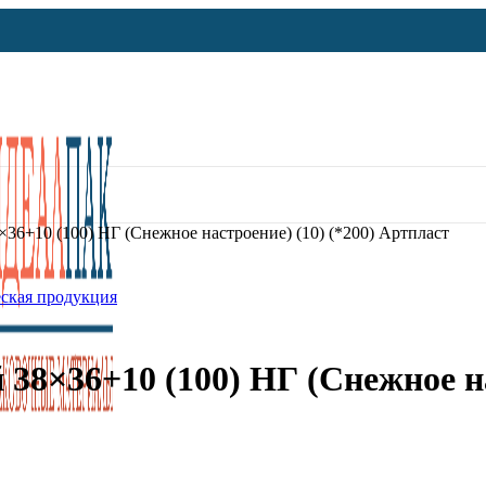
×36+10 (100) НГ (Снежное настроение) (10) (*200) Артпласт
ская продукция
38×36+10 (100) НГ (Снежное на