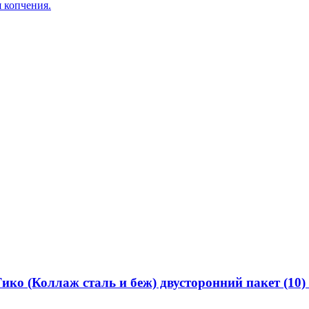
я копчения.
ико (Коллаж сталь и беж) двусторонний пакет (10)