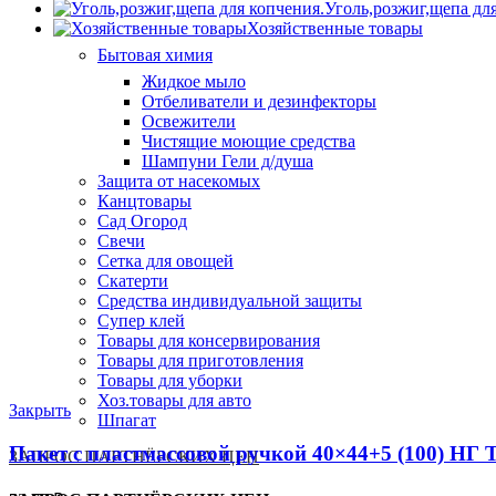
Уголь,розжиг,щепа дл
Хозяйственные товары
Бытовая химия
Жидкое мыло
Отбеливатели и дезинфекторы
Освежители
Чистящие моющие средства
Шампуни Гели д/душа
Защита от насекомых
Канцтовары
Сад Огород
Свечи
Сетка для овощей
Скатерти
Средства индивидуальной защиты
Супер клей
Товары для консервирования
Товары для приготовления
Товары для уборки
Хоз.товары для авто
Закрыть
Шпагат
Пакет с пластмассовой ручкой 40×44+5 (100) НГ Т
ЗАПРОС ПАРТНЁРСКИХ ЦЕН