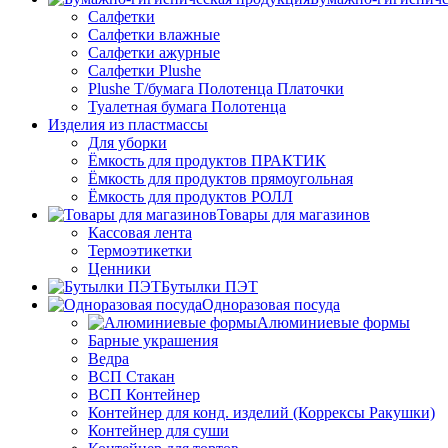
Салфетки
Салфетки влажные
Салфетки ажурные
Салфетки Plushe
Plushe Т/бумага Полотенца Платочки
Туалетная бумага Полотенца
Изделия из пластмассы
Для уборки
Ёмкость для продуктов ПРАКТИК
Ёмкость для продуктов прямоугольная
Ёмкость для продуктов РОЛЛ
Товары для магазинов
Кассовая лента
Термоэтикетки
Ценники
Бутылки ПЭТ
Одноразовая посуда
Алюминиевые формы
Барные украшения
Ведра
ВСП Стакан
ВСП Контейнер
Контейнер для конд. изделий (Коррексы Ракушки)
Контейнер для суши