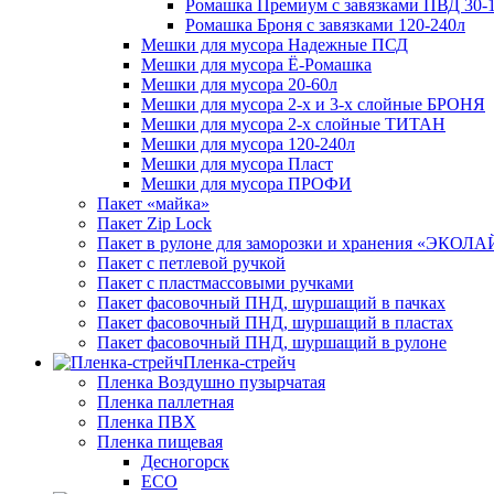
Ромашка Премиум с завязками ПВД 30-
Ромашка Броня с завязками 120-240л
Мешки для мусора Надежные ПСД
Мешки для мусора Ё-Ромашка
Мешки для мусора 20-60л
Мешки для мусора 2-х и 3-х слойные БРОНЯ
Мешки для мусора 2-х слойные ТИТАН
Мешки для мусора 120-240л
Мешки для мусора Пласт
Мешки для мусора ПРОФИ
Пакет «майка»
Пакет Zip Lock
Пакет в рулоне для заморозки и хранения «ЭКОЛ
Пакет с петлевой ручкой
Пакет с пластмассовыми ручками
Пакет фасовочный ПНД, шуршащий в пачках
Пакет фасовочный ПНД, шуршащий в пластах
Пакет фасовочный ПНД, шуршащий в рулоне
Пленка-стрейч
Пленка Воздушно пузырчатая
Пленка паллетная
Пленка ПВХ
Пленка пищевая
Десногорск
ECO