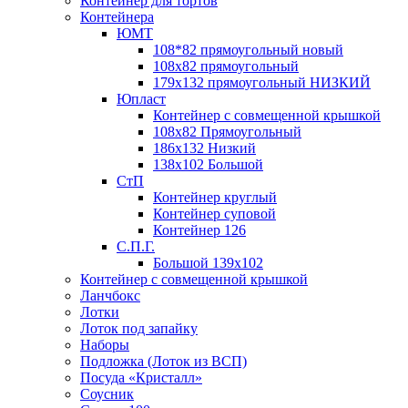
Контейнер для тортов
Контейнера
ЮМТ
108*82 прямоугольный новый
108х82 прямоугольный
179х132 прямоугольный НИЗКИЙ
Юпласт
Контейнер с совмещенной крышкой
108х82 Прямоугольный
186х132 Низкий
138х102 Большой
СтП
Контейнер круглый
Контейнер суповой
Контейнер 126
С.П.Г.
Большой 139х102
Контейнер с совмещенной крышкой
Ланчбокс
Лотки
Лоток под запайку
Наборы
Подложка (Лоток из ВСП)
Посуда «Кристалл»
Соусник