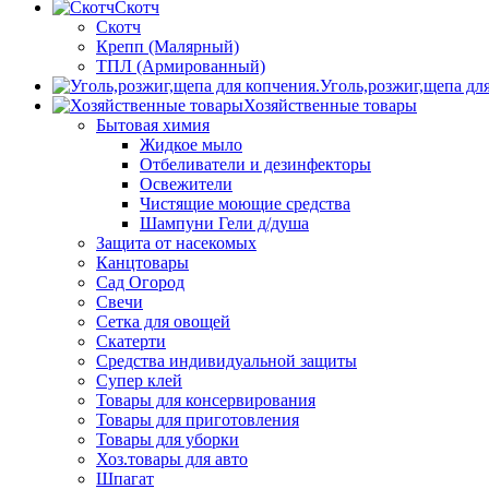
Скотч
Скотч
Крепп (Малярный)
ТПЛ (Армированный)
Уголь,розжиг,щепа дл
Хозяйственные товары
Бытовая химия
Жидкое мыло
Отбеливатели и дезинфекторы
Освежители
Чистящие моющие средства
Шампуни Гели д/душа
Защита от насекомых
Канцтовары
Сад Огород
Свечи
Сетка для овощей
Скатерти
Средства индивидуальной защиты
Супер клей
Товары для консервирования
Товары для приготовления
Товары для уборки
Хоз.товары для авто
Шпагат