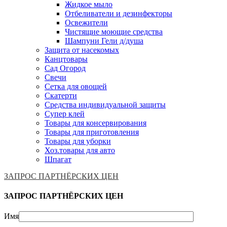
Жидкое мыло
Отбеливатели и дезинфекторы
Освежители
Чистящие моющие средства
Шампуни Гели д/душа
Защита от насекомых
Канцтовары
Сад Огород
Свечи
Сетка для овощей
Скатерти
Средства индивидуальной защиты
Супер клей
Товары для консервирования
Товары для приготовления
Товары для уборки
Хоз.товары для авто
Шпагат
ЗАПРОС ПАРТНЁРСКИХ ЦЕН
ЗАПРОС ПАРТНЁРСКИХ ЦЕН
Имя