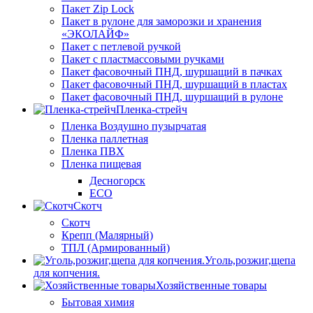
Пакет Zip Lock
Пакет в рулоне для заморозки и хранения
«ЭКОЛАЙФ»
Пакет с петлевой ручкой
Пакет с пластмассовыми ручками
Пакет фасовочный ПНД, шуршащий в пачках
Пакет фасовочный ПНД, шуршащий в пластах
Пакет фасовочный ПНД, шуршащий в рулоне
Пленка-стрейч
Пленка Воздушно пузырчатая
Пленка паллетная
Пленка ПВХ
Пленка пищевая
Десногорск
ECO
Скотч
Скотч
Крепп (Малярный)
ТПЛ (Армированный)
Уголь,розжиг,щепа
для копчения.
Хозяйственные товары
Бытовая химия