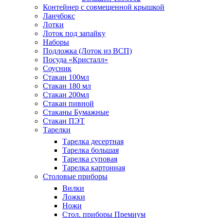
Контейнер с совмещенной крышкой
Ланчбокс
Лотки
Лоток под запайку
Наборы
Подложка (Лоток из ВСП)
Посуда «Кристалл»
Соусник
Стакан 100мл
Стакан 180 мл
Стакан 200мл
Стакан пивной
Стаканы Бумажные
Стакан ПЭТ
Тарелки
Тарелка десертная
Тарелка большая
Тарелка суповая
Тарелка картонная
Столовые приборы
Вилки
Ложки
Ножи
Стол. приборы Премиум