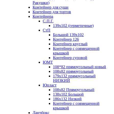
Ракушки)
Контейнер для суши
Контейнер для тортов
Контейнера
С.П.Г.
139х102 (герметичные)
СтП
Большой 139х102
Контейнер 126
Контейнер круглый
Контейнер с совмещенной
крышкой
Контейнер суповой
ЮМТ
108*82 прямоугольный новый
108х82 прямоугольный
179х132 прямоугольный
НИЗКИЙ
Юпласт
108х82 Прямоугольный
138х102 Большой
186х132 Низкий
Контейнер с совмещенной
крышкой
Ланчбокс