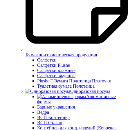
Бумажно-гигиеническая продукция
Салфетки
Салфетки Plushe
Салфетки влажные
Салфетки ажурные
Plushe Т/бумага Полотенца Платочки
Туалетная бумага Полотенца
Одноразовая посуда
Алюминиевые
формы
Барные украшения
Ведра
ВСП Контейнер
ВСП Стакан
Контейнер для конд. изделий (Коррексы