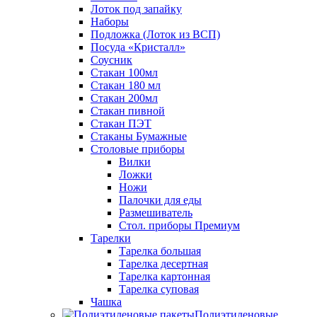
Лоток под запайку
Наборы
Подложка (Лоток из ВСП)
Посуда «Кристалл»
Соусник
Стакан 100мл
Стакан 180 мл
Стакан 200мл
Стакан пивной
Стакан ПЭТ
Стаканы Бумажные
Столовые приборы
Вилки
Ложки
Ножи
Палочки для еды
Размешиватель
Стол. приборы Премиум
Тарелки
Тарелка большая
Тарелка десертная
Тарелка картонная
Тарелка суповая
Чашка
Полиэтиленовые