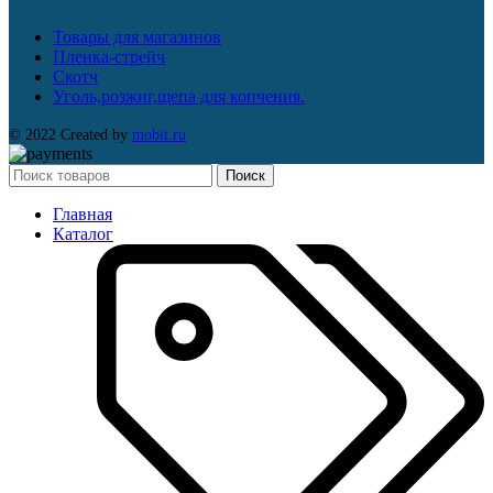
Товары для магазинов
Пленка-стрейч
Скотч
Уголь,розжиг,щепа для копчения.
© 2022 Created by
mobit.ru
Поиск
Главная
Каталог