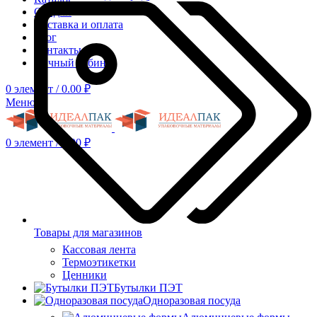
Скидки
Доставка и оплата
Блог
Контакты
Личный кабинет
0
элемент
/
0.00
₽
Меню
0
элемент
/
0.00
₽
Товары для магазинов
Кассовая лента
Термоэтикетки
Ценники
Бутылки ПЭТ
Одноразовая посуда