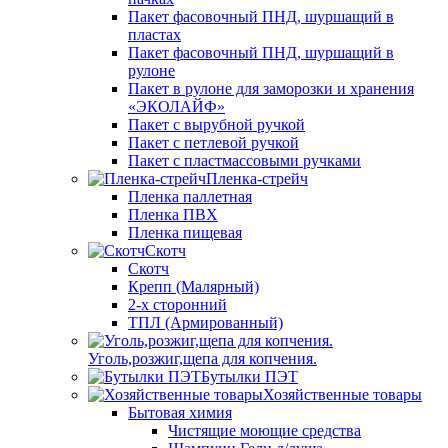
Пакет фасовочный ПНД, шуршащий в
пластах
Пакет фасовочный ПНД, шуршащий в
рулоне
Пакет в рулоне для заморозки и хранения
«ЭКОЛАЙФ»
Пакет с вырубной ручкой
Пакет с петлевой ручкой
Пакет с пластмассовыми ручками
Пленка-стрейч
Пленка паллетная
Пленка ПВХ
Пленка пищевая
Скотч
Скотч
Крепп (Малярный)
2-х сторонний
ТПЛ (Армированный)
Уголь,розжиг,щепа для копчения.
Бутылки ПЭТ
Хозяйственные товары
Бытовая химия
Чистящие моющие средства