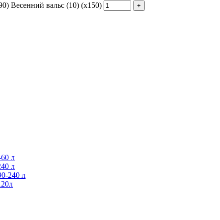
0) Весенний вальс (10) (х150)
60 л
40 л
0-240 л
120л