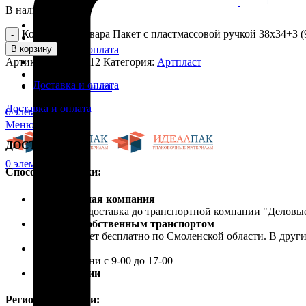
В наличии
Каталог
Количество товара Пакет с пластмассовой ручкой 38х34+3 (9
Скидки
В корзину
Доставка и оплата
Артикул:
ПЛР51612
Категория:
Артпласт
Блог
Контакты
Доставка и оплата
Личный кабинет
Доставка и оплата
0
элемент
/
0.00
₽
Меню
ДОСТАВКА
0
элемент
/
0.00
₽
Способы доставки:
Транспортная компания
Бесплатная доставка до транспортной компании "Делов
Доставка собственным транспортом
Осуществляет бесплатно по Смоленской области. В друг
Самовывоз
В рабочие дни с 9-00 до 17-00
Почта России
Регионы доставки: