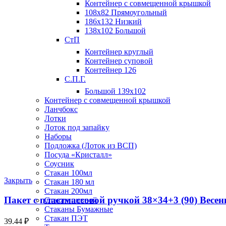
Контейнер с совмещенной крышкой
108х82 Прямоугольный
186х132 Низкий
138х102 Большой
СтП
Контейнер круглый
Контейнер суповой
Контейнер 126
С.П.Г.
Большой 139х102
Контейнер с совмещенной крышкой
Ланчбокс
Лотки
Лоток под запайку
Наборы
Подложка (Лоток из ВСП)
Посуда «Кристалл»
Соусник
Стакан 100мл
Закрыть
Стакан 180 мл
Стакан 200мл
Пакет с пластмассовой ручкой 38×34+3 (90) Весенн
Стакан пивной
Стаканы Бумажные
Стакан ПЭТ
39.44
₽