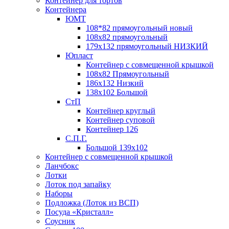
Контейнер для тортов
Контейнера
ЮМТ
108*82 прямоугольный новый
108х82 прямоугольный
179х132 прямоугольный НИЗКИЙ
Юпласт
Контейнер с совмещенной крышкой
108х82 Прямоугольный
186х132 Низкий
138х102 Большой
СтП
Контейнер круглый
Контейнер суповой
Контейнер 126
С.П.Г.
Большой 139х102
Контейнер с совмещенной крышкой
Ланчбокс
Лотки
Лоток под запайку
Наборы
Подложка (Лоток из ВСП)
Посуда «Кристалл»
Соусник