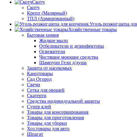
Скотч
Скотч
Крепп (Малярный)
ТПЛ (Армированный)
Уголь,розжиг,щепа дл
Хозяйственные товары
Бытовая химия
Жидкое мыло
Отбеливатели и дезинфекторы
Освежители
Чистящие моющие средства
Шампуни Гели д/душа
Защита от насекомых
Канцтовары
Сад Огород
Свечи
Сетка для овощей
Скатерти
Средства индивидуальной защиты
Супер клей
Товары для консервирования
Товары для приготовления
Товары для уборки
Хоз.товары для авто
Шпагат