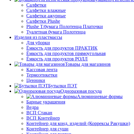
Салфетки
Салфетки влажные
Салфетки ажурные
Салфетки Plushe
Plushe Т/бумага Полотенца Платочки
Туалетная бумага Полотенца
Изделия из пластмассы
Для уборки
Ёмкость для продуктов ПРАКТИК
Ёмкость для продуктов прямоугольная
Ёмкость для продуктов РОЛЛ
Товары для магазинов
Кассовая лента
Термоэтикетки
Ценники
Бутылки ПЭТ
Одноразовая посуда
Алюминиевые формы
Барные украшения
Ведра
ВСП Стакан
ВСП Контейнер
Контейнер для конд. изделий (Коррексы Ракушки)
Контейнер для суши