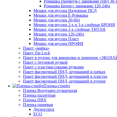
Ромашка Премиум с завязками ПВД 30-
Ромашка Броня с завязками 120-240л
Мешки для мусора Надежные ПСД
Мешки для мусора Ё-Ромашка
Мешки для мусора 20-60л
Мешки для мусора 2-х и 3-х слойные БРОНЯ
Мешки для мусора 2-х слойные ТИТАН
Мешки для мусора 120-240л
Мешки для мусора Пласт
Мешки для мусора ПРОФИ
Пакет «майка»
Пакет Zip Lock
Пакет в рулоне для заморозки и хранения «ЭКОЛ
Пакет с петлевой ручкой
Пакет с пластмассовыми ручками
Пакет фасовочный ПНД, шуршащий в пачках
Пакет фасовочный ПНД, шуршащий в пластах
Пакет фасовочный ПНД, шуршащий в рулоне
Пленка-стрейч
Пленка Воздушно пузырчатая
Пленка паллетная
Пленка ПВХ
Пленка пищевая
Десногорск
ECO