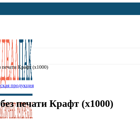
 печати Крафт (x1000)
ская продукция
без печати Крафт (x1000)