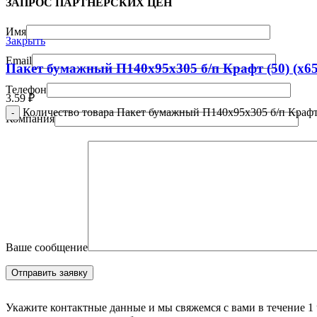
ЗАПРОС ПАРТНЁРСКИХ ЦЕН
Имя
Закрыть
Email
Пакет бумажный П140х95х305 б/п Крафт (50) (х65
Телефон
3.59
₽
Количество товара Пакет бумажный П140х95х305 б/п Крафт 
Компания
Ваше сообщение
Укажите контактные данные и мы свяжемся с вами в течение 1 