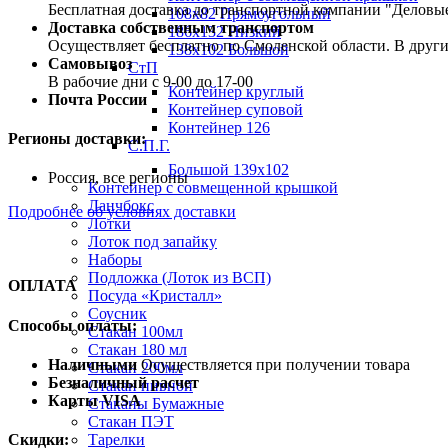
Бесплатная доставка до транспортной компании "Делов
108х82 Прямоугольный
Доставка собственным транспортом
186х132 Низкий
Осуществляет бесплатно по Смоленской области. В друг
138х102 Большой
Самовывоз
СтП
В рабочие дни с 9-00 до 17-00
Контейнер круглый
Почта России
Контейнер суповой
Контейнер 126
Регионы доставки:
С.П.Г.
Большой 139х102
Россия, все регионы
Контейнер с совмещенной крышкой
Ланчбокс
Подробнее об условиях доставки
Лотки
Лоток под запайку
Наборы
Подложка (Лоток из ВСП)
ОПЛАТА
Посуда «Кристалл»
Соусник
Способы оплаты:
Стакан 100мл
Стакан 180 мл
Наличными
Осуществляется при получении товара
Стакан 200мл
Безналичный расчет
Стакан пивной
Карты VISA
Стаканы Бумажные
Стакан ПЭТ
Тарелки
Скидки: