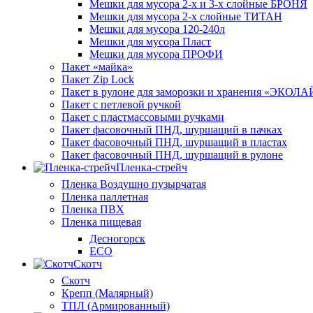
Мешки для мусора 2-х и 3-х слойные БРОНЯ
Мешки для мусора 2-х слойные ТИТАН
Мешки для мусора 120-240л
Мешки для мусора Пласт
Мешки для мусора ПРОФИ
Пакет «майка»
Пакет Zip Lock
Пакет в рулоне для заморозки и хранения «ЭКОЛ
Пакет с петлевой ручкой
Пакет с пластмассовыми ручками
Пакет фасовочный ПНД, шуршащий в пачках
Пакет фасовочный ПНД, шуршащий в пластах
Пакет фасовочный ПНД, шуршащий в рулоне
Пленка-стрейч
Пленка Воздушно пузырчатая
Пленка паллетная
Пленка ПВХ
Пленка пищевая
Десногорск
ECO
Скотч
Скотч
Крепп (Малярный)
ТПЛ (Армированный)