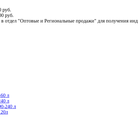
 руб.
0 руб.
ся в отдел "Оптовые и Региональные продажи" для получения ин
60 л
40 л
0-240 л
120л