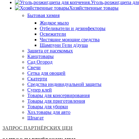
Уголь,розжиг,щепа дл
Хозяйственные товары
Бытовая химия
Жидкое мыло
Отбеливатели и дезинфекторы
Освежители
Чистящие моющие средства
Шампуни Гели д/душа
Защита от насекомых
Канцтовары
Сад Огород
Свечи
Сетка для овощей
Скатерти
Средства индивидуальной защиты
Супер клей
Товары для консервирования
Товары для приготовления
Товары для уборки
Хоз.товары для авто
Шпагат
ЗАПРОС ПАРТНЁРСКИХ ЦЕН