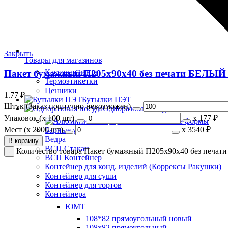
Закрыть
Товары для магазинов
Кассовая лента
Пакет бумажный П205х90х40 без печати БЕЛЫЙ (1
Термоэтикетки
Ценники
1.77
₽
Бутылки ПЭТ
Штук (Заказ поштучно невозможен)
Одноразовая посуда
Упаковок (x 100 шт)
х
177 ₽
Алюминиевые формы
Мест (x 2000 шт)
х
3540 ₽
Барные украшения
Ведра
В корзину
ВСП Стакан
Количество товара Пакет бумажный П205х90х40 без печати
ВСП Контейнер
Контейнер для конд. изделий (Коррексы Ракушки)
Контейнер для суши
Контейнер для тортов
Контейнера
ЮМТ
108*82 прямоугольный новый
108х82 прямоугольный