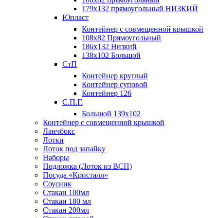
179х132 прямоугольный НИЗКИЙ
Юпласт
Контейнер с совмещенной крышкой
108х82 Прямоугольный
186х132 Низкий
138х102 Большой
СтП
Контейнер круглый
Контейнер суповой
Контейнер 126
С.П.Г.
Большой 139х102
Контейнер с совмещенной крышкой
Ланчбокс
Лотки
Лоток под запайку
Наборы
Подложка (Лоток из ВСП)
Посуда «Кристалл»
Соусник
Стакан 100мл
Стакан 180 мл
Стакан 200мл