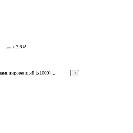
х
3.8 ₽
 ламинированный (х1000)