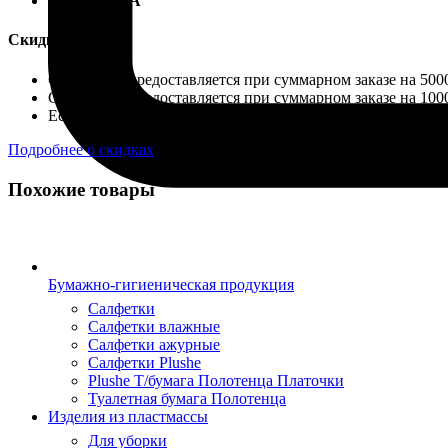
Карты VISA
Скидки:
Скидка 4% предоставляется при суммарном заказе на 5000
Скидка 7% предоставляется при суммарном заказе на 1000
Если ваш заказ свыше 50 000 руб., необходимо обратить
Подробнее о скидках
Похожие товары
Бумажно-гигиеническая продукция
Салфетки
Салфетки влажные
Салфетки ажурные
Салфетки Plushe
Plushe Т/бумага Полотенца Платочки
Туалетная бумага Полотенца
Изделия из пластмассы
Для уборки