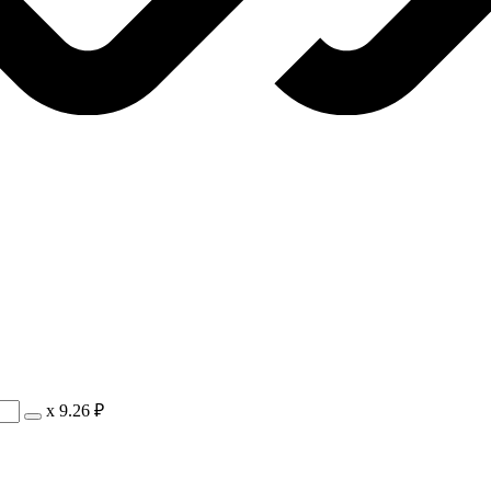
х
9.26 ₽