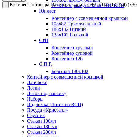
Количество товара Пакеты для шин 75+35х110 (17) (50) (х30
179х132 прямоугольный НИЗКИЙ
Юпласт
Контейнер с совмещенной крышкой
108х82 Прямоугольный
186х132 Низкий
138х102 Большой
СтП
Контейнер круглый
Контейнер суповой
Контейнер 126
С.П.Г.
Большой 139х102
Контейнер с совмещенной крышкой
Ланчбокс
Лотки
Лоток под запайку
Наборы
Подложка (Лоток из ВСП)
Посуда «Кристалл»
Соусник
Стакан 100мл
Стакан 180 мл
Стакан 200мл