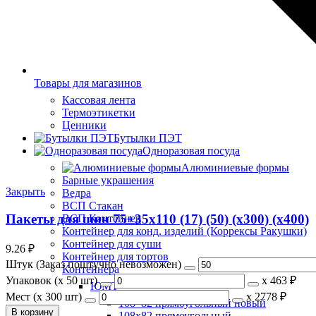
Товары для магазинов
Кассовая лента
Термоэтикетки
Ценники
Бутылки ПЭТ
Одноразовая посуда
Алюминиевые формы
Барные украшения
Закрыть
Ведра
ВСП Стакан
Пакеты для шин 75+35х110 (17) (50) (х300) (х400)
ВСП Контейнер
Контейнер для конд. изделий (Коррексы Ракушки)
Контейнер для суши
9.26
₽
Контейнер для тортов
Штук (Заказ поштучно невозможен)
Контейнера
Упаковок (x 50 шт)
х
463 ₽
ЮМТ
Мест (x 300 шт)
х
2778 ₽
108*82 прямоугольный новый
В корзину
108х82 прямоугольный