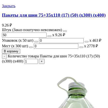
Закрыть
Пакеты для шин 75+35х110 (17) (50) (х300) (х400)
9.26
₽
Штук (Заказ поштучно невозможен)
х
9.26 ₽
Упаковок (x 50 шт)
х
463 ₽
Мест (x 300 шт)
х
2778 ₽
В корзину
Количество товара Пакеты для шин 75+35х110 (17) (50)
(х300) (х400)