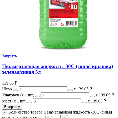
Закрыть
Незамерзающая жидкость -30C (синяя крышка)
зеленая/синяя 5л
139.05
₽
Штук
х
139.05 ₽
Упаковок (x 1 шт)
х
139.05 ₽
Мест (x 1 шт)
х
139.05 ₽
В корзину
Количество товара Незамерзающая жидкость -30C (синяя
крышка) зеленая/синяя 5л