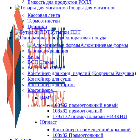
Ёмкость для продуктов РОЛЛ
Товары для магазинов
Кассовая лента
Термоэтикетки
Ценники
Бутылки ПЭТ
Одноразовая посуда
Алюминиевые формы
Барные украшения
Ведра
ВСП Стакан
ВСП Контейнер
Контейнер для конд. изделий (Коррексы Ракушки)
Контейнер для суши
Контейнер для тортов
Контейнера
ЮМТ
108*82 прямоугольный новый
108х82 прямоугольный
179х132 прямоугольный НИЗКИЙ
Юпласт
Контейнер с совмещенной крышкой
108х82 Прямоугольный
Каталог