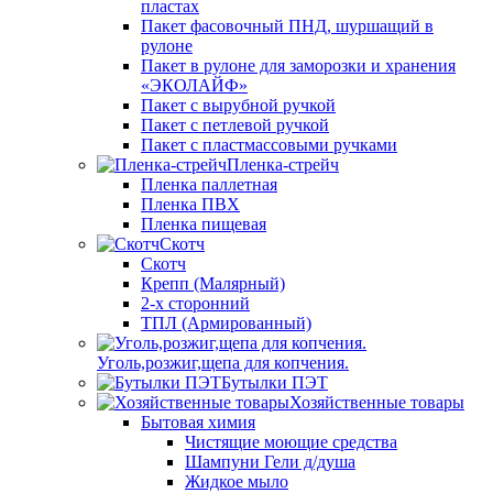
пластах
Пакет фасовочный ПНД, шуршащий в
рулоне
Пакет в рулоне для заморозки и хранения
«ЭКОЛАЙФ»
Пакет с вырубной ручкой
Пакет с петлевой ручкой
Пакет с пластмассовыми ручками
Пленка-стрейч
Пленка паллетная
Пленка ПВХ
Пленка пищевая
Скотч
Скотч
Крепп (Малярный)
2-х сторонний
ТПЛ (Армированный)
Уголь,розжиг,щепа для копчения.
Бутылки ПЭТ
Хозяйственные товары
Бытовая химия
Чистящие моющие средства
Шампуни Гели д/душа
Жидкое мыло