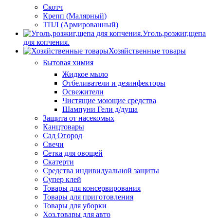
Скотч
Крепп (Малярный)
ТПЛ (Армированный)
Уголь,розжиг,щепа
для копчения.
Хозяйственные товары
Бытовая химия
Жидкое мыло
Отбеливатели и дезинфекторы
Освежители
Чистящие моющие средства
Шампуни Гели д/душа
Защита от насекомых
Канцтовары
Сад Огород
Свечи
Сетка для овощей
Скатерти
Средства индивидуальной защиты
Супер клей
Товары для консервирования
Товары для приготовления
Товары для уборки
Хоз.товары для авто