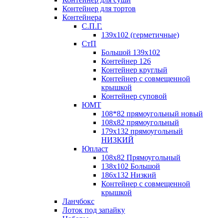
Контейнер для тортов
Контейнера
С.П.Г.
139х102 (герметичные)
СтП
Большой 139х102
Контейнер 126
Контейнер круглый
Контейнер с совмещенной
крышкой
Контейнер суповой
ЮМТ
108*82 прямоугольный новый
108х82 прямоугольный
179х132 прямоугольный
НИЗКИЙ
Юпласт
108х82 Прямоугольный
138х102 Большой
186х132 Низкий
Контейнер с совмещенной
крышкой
Ланчбокс
Лоток под запайку