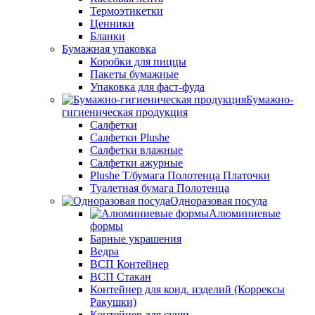
Термоэтикетки
Ценники
Бланки
Бумажная упаковка
Коробки для пиццы
Пакеты бумажные
Упаковка для фаст-фуда
Бумажно-
гигиеническая продукция
Салфетки
Салфетки Plushe
Салфетки влажные
Салфетки ажурные
Plushe Т/бумага Полотенца Платочки
Туалетная бумага Полотенца
Одноразовая посуда
Алюминиевые
формы
Барные украшения
Ведра
ВСП Контейнер
ВСП Стакан
Контейнер для конд. изделий (Коррексы
Ракушки)
Контейнер для суши