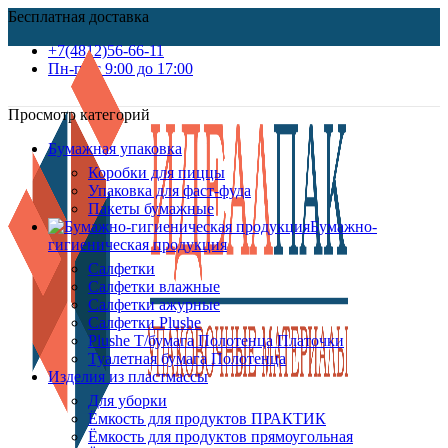
Бесплатная доставка
+7(4812)56-66-11
Пн-пт c 9:00 до 17:00
Просмотр категорий
Бумажная упаковка
Коробки для пиццы
Упаковка для фаст-фуда
Пакеты бумажные
Бумажно-
гигиеническая продукция
Салфетки
Салфетки влажные
Салфетки ажурные
Салфетки Plushe
Plushe Т/бумага Полотенца Платочки
Туалетная бумага Полотенца
Изделия из пластмассы
Для уборки
Ёмкость для продуктов ПРАКТИК
Ёмкость для продуктов прямоугольная