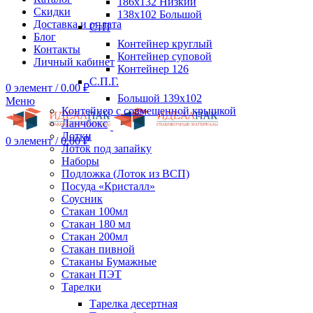
186х132 Низкий
Скидки
138х102 Большой
Доставка и оплата
СтП
Блог
Контейнер круглый
Контакты
Контейнер суповой
Личный кабинет
Контейнер 126
С.П.Г.
0
элемент
/
0.00
₽
Большой 139х102
Меню
Контейнер с совмещенной крышкой
Ланчбокс
Лотки
0
элемент
/
0.00
₽
Лоток под запайку
Наборы
Подложка (Лоток из ВСП)
Посуда «Кристалл»
Соусник
Стакан 100мл
Стакан 180 мл
Стакан 200мл
Стакан пивной
Стаканы Бумажные
Стакан ПЭТ
Тарелки
Тарелка десертная