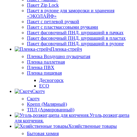
Пакет Zip Lock
Пакет в рулоне для заморозки и хранения
«ЭКОЛАЙФ»
Пакет с петлевой ручкой
Пакет с пластмассовыми ручками
Пакет фасовочный ПНД, шуршащий в пачках
Пакет фасовочный ПНД, шуршащий в пластах
Пакет фасовочный ПНД, шуршащий в рулоне
Пленка-стрейч
Пленка Воздушно пузырчатая
Пленка паллетная
Пленка ПВХ
Пленка пищевая
Десногорск
ECO
Скотч
Скотч
Крепп (Малярный)
ТПЛ (Армированный)
Уголь,розжиг,щепа
для копчения.
Хозяйственные товары
Бытовая химия