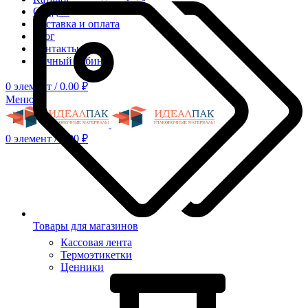
Скидки
Доставка и оплата
Блог
Контакты
Личный кабинет
0
элемент
/
0.00
₽
Меню
0
элемент
/
0.00
₽
Товары для магазинов
Кассовая лента
Термоэтикетки
Ценники