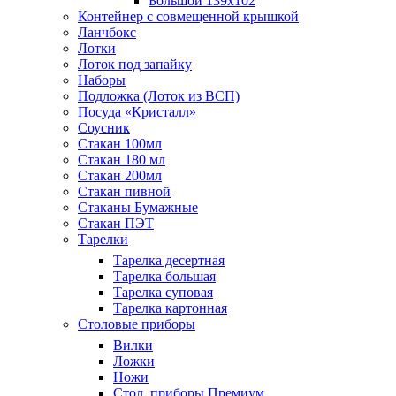
Большой 139х102
Контейнер с совмещенной крышкой
Ланчбокс
Лотки
Лоток под запайку
Наборы
Подложка (Лоток из ВСП)
Посуда «Кристалл»
Соусник
Стакан 100мл
Стакан 180 мл
Стакан 200мл
Стакан пивной
Стаканы Бумажные
Стакан ПЭТ
Тарелки
Тарелка десертная
Тарелка большая
Тарелка суповая
Тарелка картонная
Столовые приборы
Вилки
Ложки
Ножи
Стол. приборы Премиум