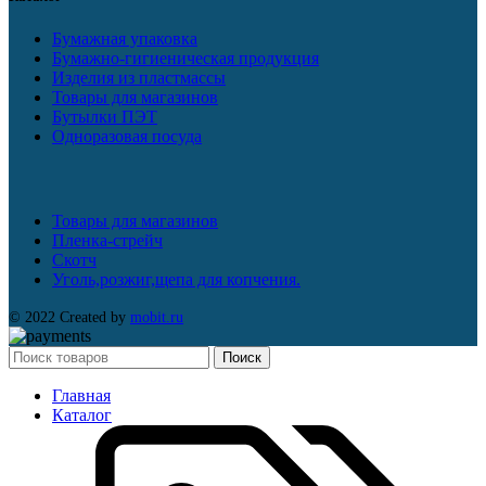
Бумажная упаковка
Бумажно-гигиеническая продукция
Изделия из пластмассы
Товары для магазинов
Бутылки ПЭТ
Одноразовая посуда
Товары для магазинов
Пленка-стрейч
Скотч
Уголь,розжиг,щепа для копчения.
© 2022 Created by
mobit.ru
Поиск
Главная
Каталог