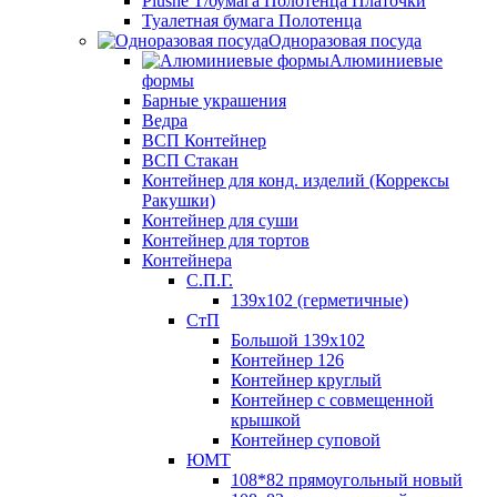
Plushe Т/бумага Полотенца Платочки
Туалетная бумага Полотенца
Одноразовая посуда
Алюминиевые
формы
Барные украшения
Ведра
ВСП Контейнер
ВСП Стакан
Контейнер для конд. изделий (Коррексы
Ракушки)
Контейнер для суши
Контейнер для тортов
Контейнера
С.П.Г.
139х102 (герметичные)
СтП
Большой 139х102
Контейнер 126
Контейнер круглый
Контейнер с совмещенной
крышкой
Контейнер суповой
ЮМТ
108*82 прямоугольный новый