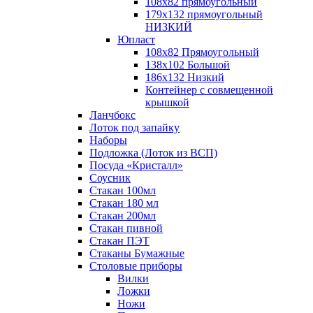
108х82 прямоугольный
179х132 прямоугольный
НИЗКИЙ
Юпласт
108х82 Прямоугольный
138х102 Большой
186х132 Низкий
Контейнер с совмещенной
крышкой
Ланчбокс
Лоток под запайку
Наборы
Подложка (Лоток из ВСП)
Посуда «Кристалл»
Соусник
Стакан 100мл
Стакан 180 мл
Стакан 200мл
Стакан пивной
Стакан ПЭТ
Стаканы Бумажные
Столовые приборы
Вилки
Ложки
Ножи