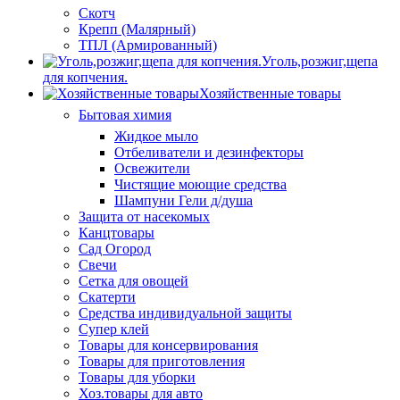
Скотч
Крепп (Малярный)
ТПЛ (Армированный)
Уголь,розжиг,щепа
для копчения.
Хозяйственные товары
Бытовая химия
Жидкое мыло
Отбеливатели и дезинфекторы
Освежители
Чистящие моющие средства
Шампуни Гели д/душа
Защита от насекомых
Канцтовары
Сад Огород
Свечи
Сетка для овощей
Скатерти
Средства индивидуальной защиты
Супер клей
Товары для консервирования
Товары для приготовления
Товары для уборки
Хоз.товары для авто