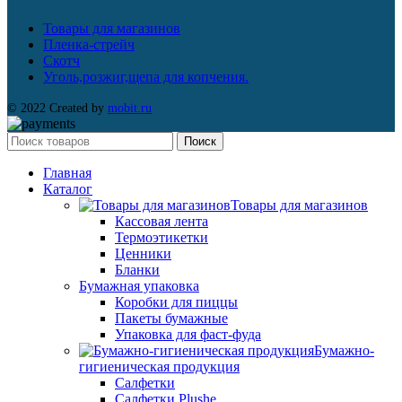
Товары для магазинов
Пленка-стрейч
Скотч
Уголь,розжиг,щепа для копчения.
© 2022 Created by
mobit.ru
Поиск
Главная
Каталог
Товары для магазинов
Кассовая лента
Термоэтикетки
Ценники
Бланки
Бумажная упаковка
Коробки для пиццы
Пакеты бумажные
Упаковка для фаст-фуда
Бумажно-
гигиеническая продукция
Салфетки
Салфетки Plushe