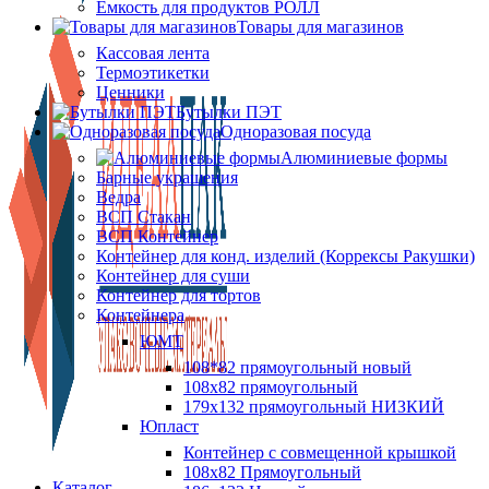
Ёмкость для продуктов РОЛЛ
Товары для магазинов
Кассовая лента
Термоэтикетки
Ценники
Бутылки ПЭТ
Одноразовая посуда
Алюминиевые формы
Барные украшения
Ведра
ВСП Стакан
ВСП Контейнер
Контейнер для конд. изделий (Коррексы Ракушки)
Контейнер для суши
Контейнер для тортов
Контейнера
ЮМТ
108*82 прямоугольный новый
108х82 прямоугольный
179х132 прямоугольный НИЗКИЙ
Юпласт
Контейнер с совмещенной крышкой
108х82 Прямоугольный
Каталог