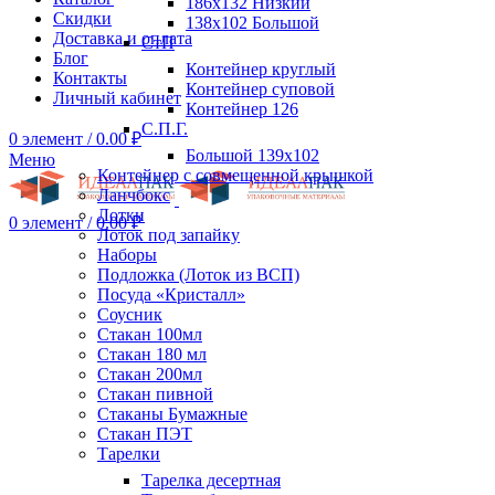
186х132 Низкий
Скидки
138х102 Большой
Доставка и оплата
СтП
Блог
Контейнер круглый
Контакты
Контейнер суповой
Личный кабинет
Контейнер 126
С.П.Г.
0
элемент
/
0.00
₽
Большой 139х102
Меню
Контейнер с совмещенной крышкой
Ланчбокс
Лотки
0
элемент
/
0.00
₽
Лоток под запайку
Наборы
Подложка (Лоток из ВСП)
Посуда «Кристалл»
Соусник
Стакан 100мл
Стакан 180 мл
Стакан 200мл
Стакан пивной
Стаканы Бумажные
Стакан ПЭТ
Тарелки
Тарелка десертная