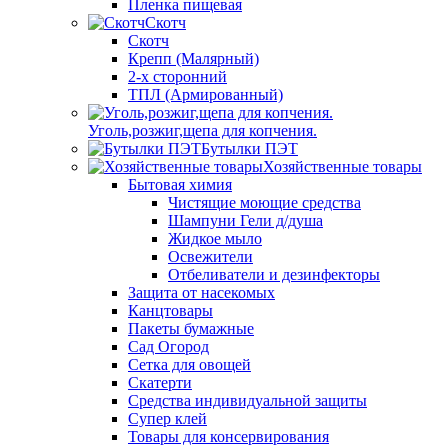
Пленка пищевая
Скотч
Скотч
Крепп (Малярный)
2-х сторонний
ТПЛ (Армированный)
Уголь,розжиг,щепа для копчения.
Бутылки ПЭТ
Хозяйственные товары
Бытовая химия
Чистящие моющие средства
Шампуни Гели д/душа
Жидкое мыло
Освежители
Отбеливатели и дезинфекторы
Защита от насекомых
Канцтовары
Пакеты бумажные
Сад Огород
Сетка для овощей
Скатерти
Средства индивидуальной защиты
Супер клей
Товары для консервирования