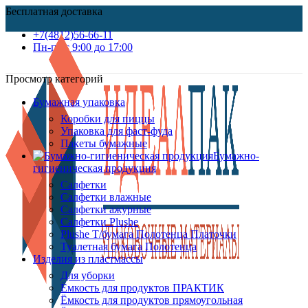
Бесплатная доставка
+7(4812)56-66-11
Пн-пт c 9:00 до 17:00
Просмотр категорий
Бумажная упаковка
Коробки для пиццы
Упаковка для фаст-фуда
Пакеты бумажные
Бумажно-
гигиеническая продукция
Салфетки
Салфетки влажные
Салфетки ажурные
Салфетки Plushe
Plushe Т/бумага Полотенца Платочки
Туалетная бумага Полотенца
Изделия из пластмассы
Для уборки
Ёмкость для продуктов ПРАКТИК
Ёмкость для продуктов прямоугольная