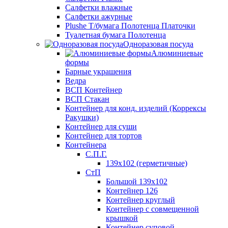
Салфетки влажные
Салфетки ажурные
Plushe Т/бумага Полотенца Платочки
Туалетная бумага Полотенца
Одноразовая посуда
Алюминиевые
формы
Барные украшения
Ведра
ВСП Контейнер
ВСП Стакан
Контейнер для конд. изделий (Коррексы
Ракушки)
Контейнер для суши
Контейнер для тортов
Контейнера
С.П.Г.
139х102 (герметичные)
СтП
Большой 139х102
Контейнер 126
Контейнер круглый
Контейнер с совмещенной
крышкой
Контейнер суповой