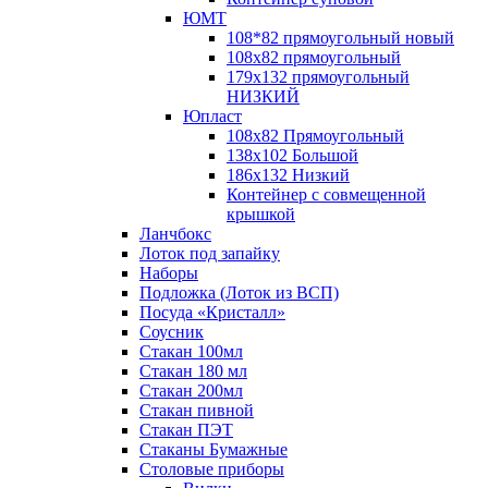
ЮМТ
108*82 прямоугольный новый
108х82 прямоугольный
179х132 прямоугольный
НИЗКИЙ
Юпласт
108х82 Прямоугольный
138х102 Большой
186х132 Низкий
Контейнер с совмещенной
крышкой
Ланчбокс
Лоток под запайку
Наборы
Подложка (Лоток из ВСП)
Посуда «Кристалл»
Соусник
Стакан 100мл
Стакан 180 мл
Стакан 200мл
Стакан пивной
Стакан ПЭТ
Стаканы Бумажные
Столовые приборы