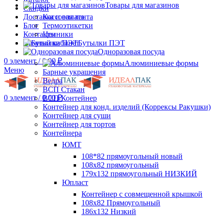
Товары для магазинов
Скидки
Доставка и оплата
Кассовая лента
Блог
Термоэтикетки
Контакты
Ценники
Личный кабинет
Бутылки ПЭТ
Одноразовая посуда
0
элемент
/
0.00
₽
Алюминиевые формы
Меню
Барные украшения
Ведра
ВСП Стакан
0
элемент
/
0.00
₽
ВСП Контейнер
Контейнер для конд. изделий (Коррексы Ракушки)
Контейнер для суши
Контейнер для тортов
Контейнера
ЮМТ
108*82 прямоугольный новый
108х82 прямоугольный
179х132 прямоугольный НИЗКИЙ
Юпласт
Контейнер с совмещенной крышкой
108х82 Прямоугольный
186х132 Низкий