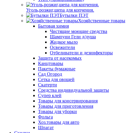
Уголь,розжиг,щепа для копчения.
Бутылки ПЭТ
Хозяйственные товары
Бытовая химия
Чистящие моющие средства
Шампуни Гели д/душа
Жидкое мыло
Освежители
Отбеливатели и дезинфекторы
Защита от насекомых
Канцтовары
Пакеты бумажные
Сад Огород
Сетка для овощей
Скатерти
Средства индивидуальной защиты
Супер клей
Товары для консервирования
Товары для приготовления
Товары для уборки
Фольга
Хоз.товары для авто
Шпагат
Скидки