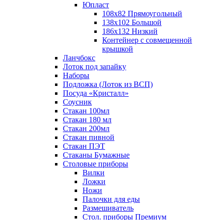
Юпласт
108х82 Прямоугольный
138х102 Большой
186х132 Низкий
Контейнер с совмещенной
крышкой
Ланчбокс
Лоток под запайку
Наборы
Подложка (Лоток из ВСП)
Посуда «Кристалл»
Соусник
Стакан 100мл
Стакан 180 мл
Стакан 200мл
Стакан пивной
Стакан ПЭТ
Стаканы Бумажные
Столовые приборы
Вилки
Ложки
Ножи
Палочки для еды
Размешиватель
Стол. приборы Премиум