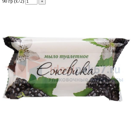
90 гр (х72)