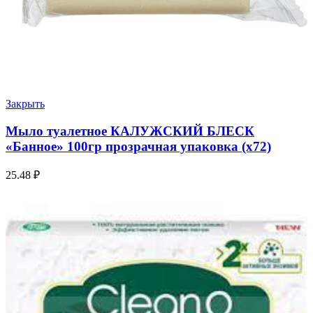
Закрыть
Мыло туалетное КАЛУЖСКИЙ БЛЕСК
«Банное» 100гр прозрачная упаковка (х72)
25.48
₽