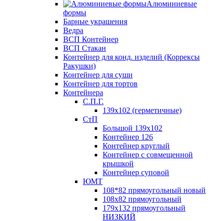
Алюминиевые
формы
Барные украшения
Ведра
ВСП Контейнер
ВСП Стакан
Контейнер для конд. изделий (Коррексы
Ракушки)
Контейнер для суши
Контейнер для тортов
Контейнера
С.П.Г.
139х102 (герметичные)
СтП
Большой 139х102
Контейнер 126
Контейнер круглый
Контейнер с совмещенной
крышкой
Контейнер суповой
ЮМТ
108*82 прямоугольный новый
108х82 прямоугольный
179х132 прямоугольный
НИЗКИЙ