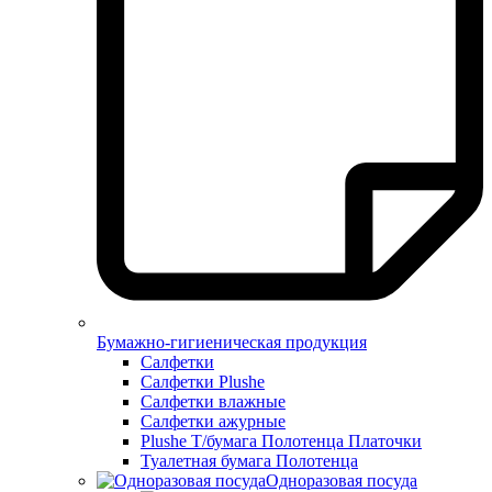
Бумажно-гигиеническая продукция
Салфетки
Салфетки Plushe
Салфетки влажные
Салфетки ажурные
Plushe Т/бумага Полотенца Платочки
Туалетная бумага Полотенца
Одноразовая посуда