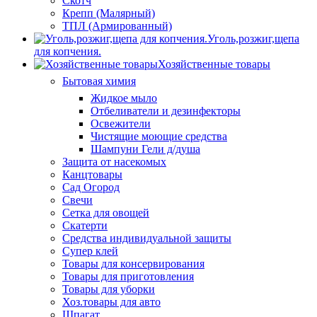
Скотч
Крепп (Малярный)
ТПЛ (Армированный)
Уголь,розжиг,щепа
для копчения.
Хозяйственные товары
Бытовая химия
Жидкое мыло
Отбеливатели и дезинфекторы
Освежители
Чистящие моющие средства
Шампуни Гели д/душа
Защита от насекомых
Канцтовары
Сад Огород
Свечи
Сетка для овощей
Скатерти
Средства индивидуальной защиты
Супер клей
Товары для консервирования
Товары для приготовления
Товары для уборки
Хоз.товары для авто
Шпагат