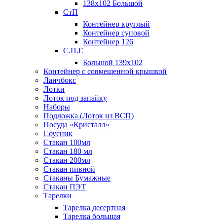
138х102 Большой
СтП
Контейнер круглый
Контейнер суповой
Контейнер 126
С.П.Г.
Большой 139х102
Контейнер с совмещенной крышкой
Ланчбокс
Лотки
Лоток под запайку
Наборы
Подложка (Лоток из ВСП)
Посуда «Кристалл»
Соусник
Стакан 100мл
Стакан 180 мл
Стакан 200мл
Стакан пивной
Стаканы Бумажные
Стакан ПЭТ
Тарелки
Тарелка десертная
Тарелка большая