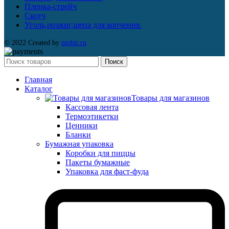
Пленка-стрейч
Скотч
Уголь,розжиг,щепа для копчения.
© 2022 Created by
mobit.ru
Поиск
Главная
Каталог
Товары для магазинов
Кассовая лента
Термоэтикетки
Ценники
Бланки
Бумажная упаковка
Коробки для пиццы
Пакеты бумажные
Упаковка для фаст-фуда