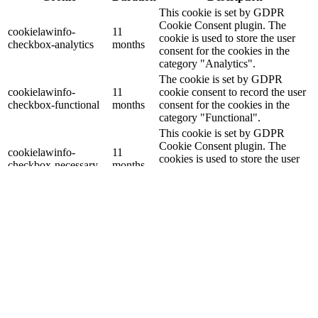
This cookie is set by GDPR
Cookie Consent plugin. The
cookielawinfo-
11
cookie is used to store the user
checkbox-analytics
months
consent for the cookies in the
category "Analytics".
The cookie is set by GDPR
cookielawinfo-
11
cookie consent to record the user
checkbox-functional
months
consent for the cookies in the
category "Functional".
This cookie is set by GDPR
Cookie Consent plugin. The
cookielawinfo-
11
cookies is used to store the user
checkbox-necessary
months
consent for the cookies in the
category "Necessary".
This cookie is set by GDPR
Cookie Consent plugin. The
cookielawinfo-
11
cookie is used to store the user
checkbox-others
months
consent for the cookies in the
category "Other.
This cookie is set by GDPR
cookielawinfo-
Cookie Consent plugin. The
11
checkbox-
cookie is used to store the user
months
performance
consent for the cookies in the
category "Performance".