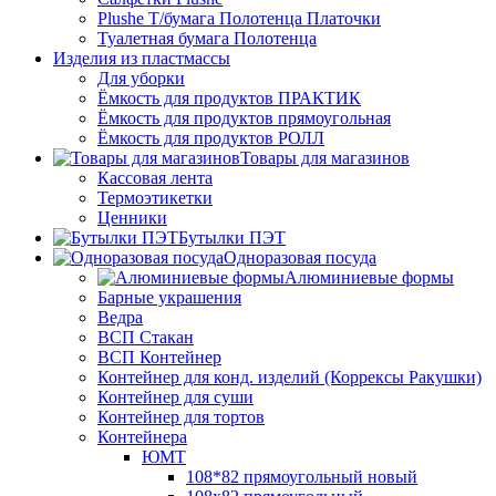
Plushe Т/бумага Полотенца Платочки
Туалетная бумага Полотенца
Изделия из пластмассы
Для уборки
Ёмкость для продуктов ПРАКТИК
Ёмкость для продуктов прямоугольная
Ёмкость для продуктов РОЛЛ
Товары для магазинов
Кассовая лента
Термоэтикетки
Ценники
Бутылки ПЭТ
Одноразовая посуда
Алюминиевые формы
Барные украшения
Ведра
ВСП Стакан
ВСП Контейнер
Контейнер для конд. изделий (Коррексы Ракушки)
Контейнер для суши
Контейнер для тортов
Контейнера
ЮМТ
108*82 прямоугольный новый