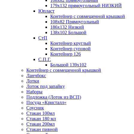
108х82 прямоугольный
179х132 прямоугольный НИЗКИЙ
Юпласт
Контейнер с совмещенной крышкой
108х82 Прямоугольный
186х132 Низкий
138х102 Большой
СтП
Контейнер круглый
Контейнер суповой
Контейнер 126
С.П.Г.
Большой 139х102
Контейнер с совмещенной крышкой
Ланчбокс
Лотки
Лоток под запайку
Наборы
Подложка (Лоток из ВСП)
Посуда «Кристалл»
Соусник
Стакан 100мл
Стакан 180 мл
Стакан 200мл
Стакан пивной