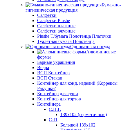
Бумажно-
гигиеническая продукция
Салфетки
Салфетки Plushe
Салфетки влажные
Салфетки ажурные
Plushe Т/бумага Полотенца Платочки
Туалетная бумага Полотенца
Одноразовая посуда
Алюминиевые
формы
Барные украшения
Ведра
ВСП Контейнер
ВСП Стакан
Контейнер для конд. изделий (Коррексы
Ракушки)
Контейнер для суши
Контейнер для тортов
Контейнера
С.П.Г.
139х102 (герметичные)
СтП
Большой 139х102