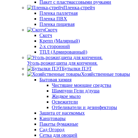
Пакет с пластмассовыми ручками
Пленка-стрейч
Пленка паллетная
Пленка ПВХ
Пленка пищевая
Скотч
Скотч
Крепп (Малярный)
2-х сторонний
ТПЛ (Армированный)
Уголь,розжиг,щепа для копчения.
Бутылки ПЭТ
Хозяйственные товары
Бытовая химия
Чистящие моющие средства
Шампуни Гели д/душа
Жидкое мыло
Освежители
Отбеливатели и дезинфекторы
Защита от насекомых
Канцтовары
Пакеты бумажные
Сад Огород
Сетка для овощей