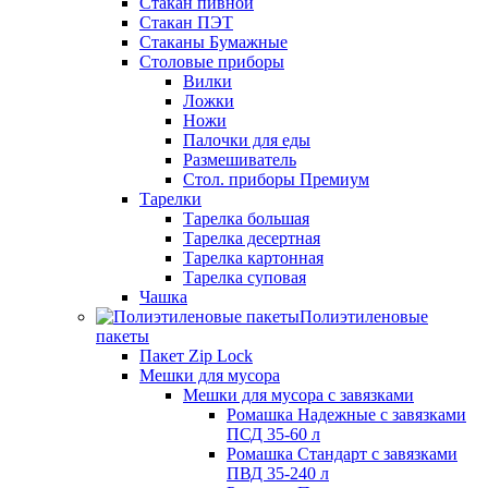
Стакан пивной
Стакан ПЭТ
Стаканы Бумажные
Столовые приборы
Вилки
Ложки
Ножи
Палочки для еды
Размешиватель
Стол. приборы Премиум
Тарелки
Тарелка большая
Тарелка десертная
Тарелка картонная
Тарелка суповая
Чашка
Полиэтиленовые
пакеты
Пакет Zip Lock
Мешки для мусора
Мешки для мусора с завязками
Ромашка Надежные с завязками
ПСД 35-60 л
Ромашка Стандарт с завязками
ПВД 35-240 л