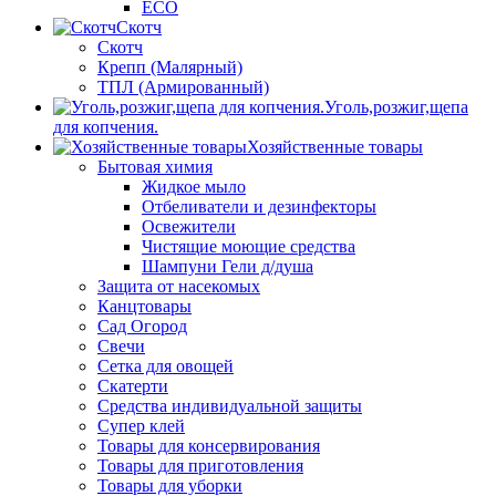
ECO
Скотч
Скотч
Крепп (Малярный)
ТПЛ (Армированный)
Уголь,розжиг,щепа
для копчения.
Хозяйственные товары
Бытовая химия
Жидкое мыло
Отбеливатели и дезинфекторы
Освежители
Чистящие моющие средства
Шампуни Гели д/душа
Защита от насекомых
Канцтовары
Сад Огород
Свечи
Сетка для овощей
Скатерти
Средства индивидуальной защиты
Супер клей
Товары для консервирования
Товары для приготовления
Товары для уборки