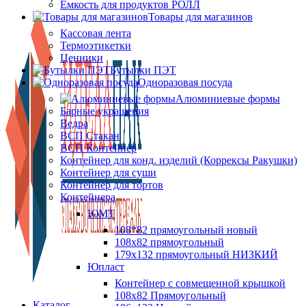
Ёмкость для продуктов РОЛЛ
Товары для магазинов
Кассовая лента
Термоэтикетки
Ценники
Бутылки ПЭТ
Одноразовая посуда
Алюминиевые формы
Барные украшения
Ведра
ВСП Стакан
ВСП Контейнер
Контейнер для конд. изделий (Коррексы Ракушки)
Контейнер для суши
Контейнер для тортов
Контейнера
ЮМТ
108*82 прямоугольный новый
108х82 прямоугольный
179х132 прямоугольный НИЗКИЙ
Юпласт
Контейнер с совмещенной крышкой
108х82 Прямоугольный
Каталог