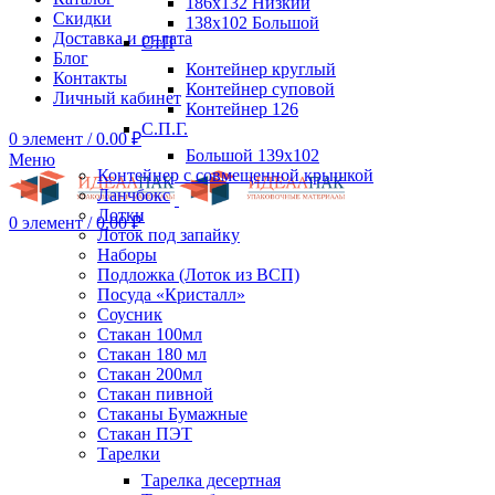
186х132 Низкий
Скидки
138х102 Большой
Доставка и оплата
СтП
Блог
Контейнер круглый
Контакты
Контейнер суповой
Личный кабинет
Контейнер 126
С.П.Г.
0
элемент
/
0.00
₽
Большой 139х102
Меню
Контейнер с совмещенной крышкой
Ланчбокс
Лотки
0
элемент
/
0.00
₽
Лоток под запайку
Наборы
Подложка (Лоток из ВСП)
Посуда «Кристалл»
Соусник
Стакан 100мл
Стакан 180 мл
Стакан 200мл
Стакан пивной
Стаканы Бумажные
Стакан ПЭТ
Тарелки
Тарелка десертная