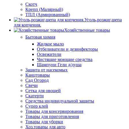
Скотч
Крепп (Малярный)
ТПЛ (Армированный)
Уголь,розжиг,щепа
для копчения.
Хозяйственные товары
Бытовая химия
Жидкое мыло
Отбеливатели и дезинфекторы
Освежители
Чистящие моющие средства
Шампуни Гели д/душа
Защита от насекомых
Канцтовары
Сад Огород
Свечи
Сетка для овощей
Скатерти
Средства индивидуальной защиты
Супер клей
Товары для консервирования
Товары для приготовления
Товары для уборки
Хоз.товары для авто