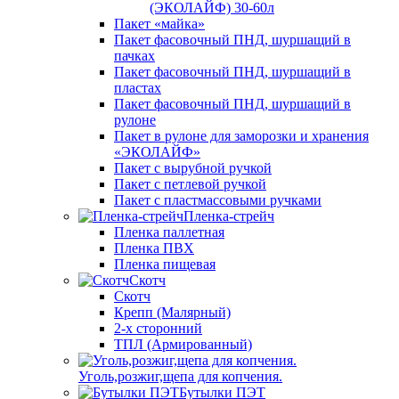
(ЭКОЛАЙФ) 30-60л
Пакет «майка»
Пакет фасовочный ПНД, шуршащий в
пачках
Пакет фасовочный ПНД, шуршащий в
пластах
Пакет фасовочный ПНД, шуршащий в
рулоне
Пакет в рулоне для заморозки и хранения
«ЭКОЛАЙФ»
Пакет с вырубной ручкой
Пакет с петлевой ручкой
Пакет с пластмассовыми ручками
Пленка-стрейч
Пленка паллетная
Пленка ПВХ
Пленка пищевая
Скотч
Скотч
Крепп (Малярный)
2-х сторонний
ТПЛ (Армированный)
Уголь,розжиг,щепа для копчения.
Бутылки ПЭТ