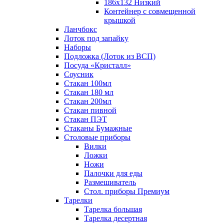
186х132 Низкий
Контейнер с совмещенной
крышкой
Ланчбокс
Лоток под запайку
Наборы
Подложка (Лоток из ВСП)
Посуда «Кристалл»
Соусник
Стакан 100мл
Стакан 180 мл
Стакан 200мл
Стакан пивной
Стакан ПЭТ
Стаканы Бумажные
Столовые приборы
Вилки
Ложки
Ножи
Палочки для еды
Размешиватель
Стол. приборы Премиум
Тарелки
Тарелка большая
Тарелка десертная