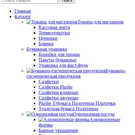
Поиск
Главная
Каталог
Товары для магазинов
Кассовая лента
Термоэтикетки
Ценники
Бланки
Бумажная упаковка
Коробки для пиццы
Пакеты бумажные
Упаковка для фаст-фуда
Бумажно-
гигиеническая продукция
Салфетки
Салфетки Plushe
Салфетки влажные
Салфетки ажурные
Plushe Т/бумага Полотенца Платочки
Туалетная бумага Полотенца
Одноразовая посуда
Алюминиевые
формы
Барные украшения