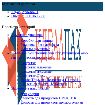
Бесплатная доставка
+7(4812)56-66-11
Пн-пт c 9:00 до 17:00
Просмотр категорий
Бумажная упаковка
Коробки для пиццы
Упаковка для фаст-фуда
Пакеты бумажные
Бумажно-
гигиеническая продукция
Салфетки
Салфетки влажные
Салфетки ажурные
Салфетки Plushe
Plushe Т/бумага Полотенца Платочки
Туалетная бумага Полотенца
Изделия из пластмассы
Для уборки
Ёмкость для продуктов ПРАКТИК
Ёмкость для продуктов прямоугольная