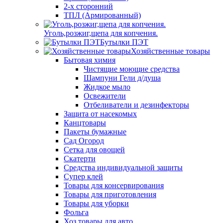
2-х сторонний
ТПЛ (Армированный)
Уголь,розжиг,щепа для копчения.
Бутылки ПЭТ
Хозяйственные товары
Бытовая химия
Чистящие моющие средства
Шампуни Гели д/душа
Жидкое мыло
Освежители
Отбеливатели и дезинфекторы
Защита от насекомых
Канцтовары
Пакеты бумажные
Сад Огород
Сетка для овощей
Скатерти
Средства индивидуальной защиты
Супер клей
Товары для консервирования
Товары для приготовления
Товары для уборки
Фольга
Хоз.товары для авто