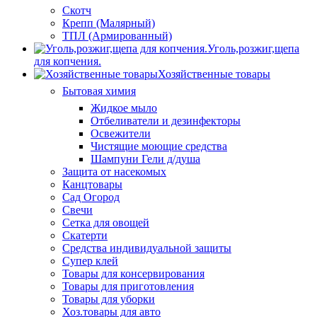
Скотч
Крепп (Малярный)
ТПЛ (Армированный)
Уголь,розжиг,щепа
для копчения.
Хозяйственные товары
Бытовая химия
Жидкое мыло
Отбеливатели и дезинфекторы
Освежители
Чистящие моющие средства
Шампуни Гели д/душа
Защита от насекомых
Канцтовары
Сад Огород
Свечи
Сетка для овощей
Скатерти
Средства индивидуальной защиты
Супер клей
Товары для консервирования
Товары для приготовления
Товары для уборки
Хоз.товары для авто