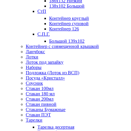
186х132 Низкий
138х102 Большой
СтП
Контейнер круглый
Контейнер суповой
Контейнер 126
С.П.Г.
Большой 139х102
Контейнер с совмещенной крышкой
Ланчбокс
Лотки
Лоток под запайку
Наборы
Подложка (Лоток из ВСП)
Посуда «Кристалл»
Соусник
Стакан 100мл
Стакан 180 мл
Стакан 200мл
Стакан пивной
Стаканы Бумажные
Стакан ПЭТ
Тарелки
Тарелка десертная