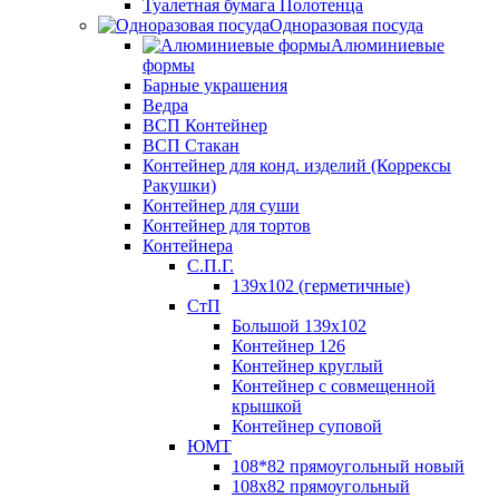
Туалетная бумага Полотенца
Одноразовая посуда
Алюминиевые
формы
Барные украшения
Ведра
ВСП Контейнер
ВСП Стакан
Контейнер для конд. изделий (Коррексы
Ракушки)
Контейнер для суши
Контейнер для тортов
Контейнера
С.П.Г.
139х102 (герметичные)
СтП
Большой 139х102
Контейнер 126
Контейнер круглый
Контейнер с совмещенной
крышкой
Контейнер суповой
ЮМТ
108*82 прямоугольный новый
108х82 прямоугольный