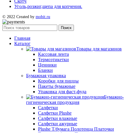
Скотч
Уголь,розжиг,щепа для копчения.
© 2022 Created by
mobit.ru
Поиск
Главная
Каталог
Товары для магазинов
Кассовая лента
Термоэтикетки
Ценники
Бланки
Бумажная упаковка
Коробки для пиццы
Пакеты бумажные
Упаковка для фаст-фуда
Бумажно-
гигиеническая продукция
Салфетки
Салфетки Plushe
Салфетки влажные
Салфетки ажурные
Plushe Т/бумага Полотенца Платочки