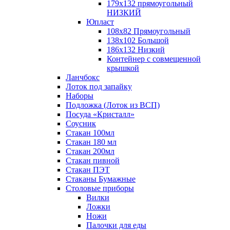
179х132 прямоугольный
НИЗКИЙ
Юпласт
108х82 Прямоугольный
138х102 Большой
186х132 Низкий
Контейнер с совмещенной
крышкой
Ланчбокс
Лоток под запайку
Наборы
Подложка (Лоток из ВСП)
Посуда «Кристалл»
Соусник
Стакан 100мл
Стакан 180 мл
Стакан 200мл
Стакан пивной
Стакан ПЭТ
Стаканы Бумажные
Столовые приборы
Вилки
Ложки
Ножи
Палочки для еды