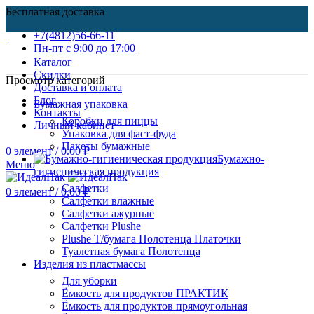
Бесплатная доставка
+7(4812)56-66-11
Пн-пт c 9:00 до 17:00
Каталог
Скидки
Просмотр категорий
Доставка и оплата
Блог
Бумажная упаковка
Контакты
Коробки для пиццы
Личный кабинет
Упаковка для фаст-фуда
Пакеты бумажные
0
элемент
/
0.00
₽
Бумажно-
Меню
гигиеническая продукция
Салфетки
0
элемент
/
0.00
₽
Салфетки влажные
Салфетки ажурные
Салфетки Plushe
Plushe Т/бумага Полотенца Платочки
Туалетная бумага Полотенца
Изделия из пластмассы
Для уборки
Ёмкость для продуктов ПРАКТИК
Ёмкость для продуктов прямоугольная